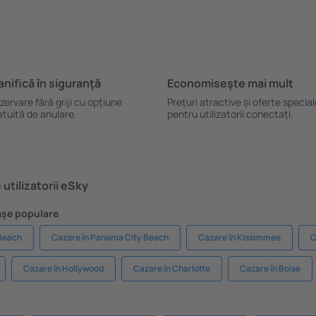
anifică ȋn siguranţă
Economiseşte mai mult
zervare fără griji cu opțiune
Prețuri atractive și oferte specia
atuită de anulare.
pentru utilizatorii conectați.
utilizatorii eSky
rașe populare
 Beach
Cazare în Panama City Beach
Cazare în Kissimmee
C
Cazare în Hollywood
Cazare în Charlotte
Cazare în Boise