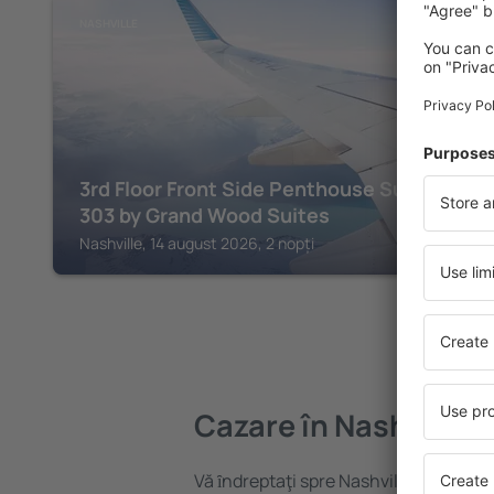
NASHVILLE
3rd Floor Front Side Penthouse Suite -
303 by Grand Wood Suites
Nashville, 14 august 2026, 2 nopți
Cazare în Nashville
Vă ȋndreptaţi spre Nashville? Găsiți c