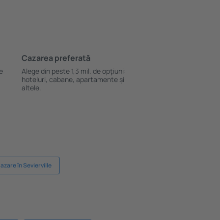
Cazarea preferată
le
Alege din peste 1,3 mil. de opţiuni:
hoteluri, cabane, apartamente și
altele.
azare în Sevierville