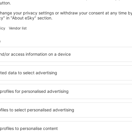
NASHVILLE
3rd Floor Front Side Corner Penthouse
Suite - 304 by Grand Wood Suites
Nashville, 14 august 2026, 2 nopți
Vedeţi mai multe oferte în Nashville
Nashville – cea
azare pentru fiecare buget şi
Puteți alege dintr-o ofertă v