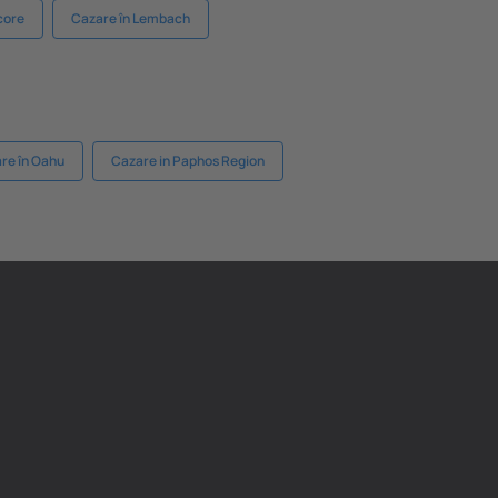
core
Cazare în Lembach
re în Oahu
Cazare in Paphos Region