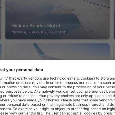
Hickory Shades Motel
Nashville, 14 august 2026, 2 nopți
COLUMBUS
Postcard Cabins Brown County Indiana,
Outdoor Collection by Marriott Bonvoy
Columbus, 14 august 2026, 2 nopți