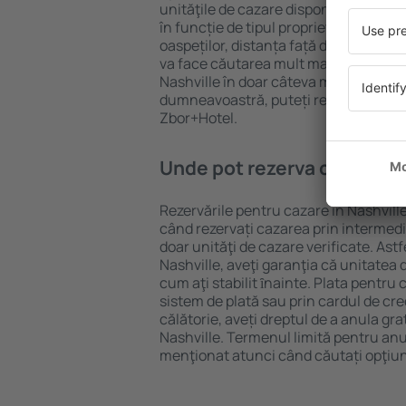
unităţile de cazare disponibile în Nashv
în funcție de tipul proprietăţii, număru
oaspeților, distanța față de centru și
va face căutarea mult mai ușoară. Ast
Nashville în doar câteva minute. În fu
dumneavoastră, puteți rezerva doar 
Zbor+Hotel.
Unde pot rezerva cazare în
Rezervările pentru cazare în Nashville
când rezervați cazarea prin intermediul
doar unităţi de cazare verificate. Astf
Nashville, aveţi garanţia că unitatea 
cum aţi stabilit ȋnainte. Plata pentru
sistem de plată sau prin cardul de cre
călătorie, aveți dreptul de a anula gra
Nashville. Termenul limită pentru anu
menţionat atunci când căutați opţiun