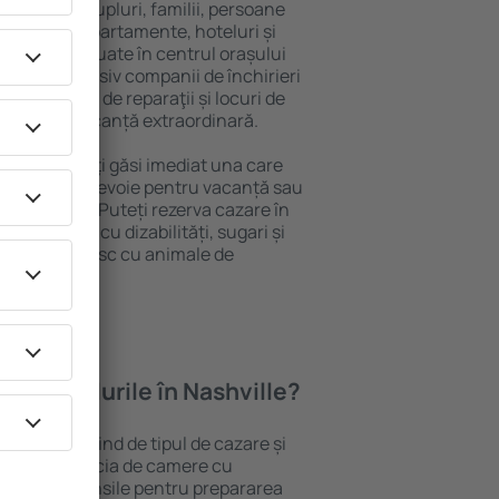
 persoană, cupluri, familii, persoane
i pot sta în apartamente, hoteluri și
e și sunt situate în centrul orașului
ropiere, inclusiv companii de închirieri
ine, centre de reparaţii și locuri de
antează o vacanță extraordinară.
Nashville, veţi găsi imediat una care
 tot ce aveți nevoie pentru vacanță sau
nația aleasă. Puteți rezerva cazare în
 persoanele cu dizabilități, sugari și
care călătoresc cu animale de
oferă hotelurile în Nashville?
 Nashville depind de tipul de cazare și
ii pot beneficia de camere cu
ționat, ustensile pentru prepararea