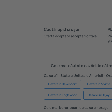
Caută rapid şi uşor
Pl
Ofertă adaptată aşteptărilor tale.
Re
gr
Cele mai căutate cazări de către 
Cazare în Statele Unite ale Americii - O
Cazare în Davenport
Cazare în Myrtle
Cazare în Englewood
Cazare în Ellijay
Cele mai bune locuri de cazare - orașe