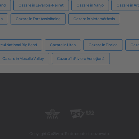
land
Cazare în Levallois-Perret
Cazare în Nanjo
Cazare în Ar
ma
Cazare în Fort Assiniboine
Cazare în Metamórfosis
rcul Național Big Bend
Cazare in Utah
Cazare in Florida
Caza
Cazare in Moselle Valley
Cazare în Riviera Veneţiană
Copyright © eSky.ro. Toate drepturile rezervate.