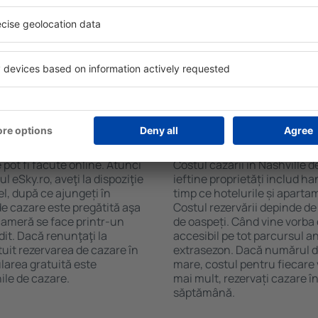
ille. Filtrarea rezultatelor
ceaiului şi a cafelei, prosoap
l de stele, evaluările
avea parcare gratuită, pot 
 opțiunea de anulare gratuită
alege un hotel cu piscină. În
fel veți putea găsi cazare în
la proprietăți care oferă tra
ncție de nevoile
cazare sau un pachet
 Nashville?
Cât costă cazarea în
 pot fi făcute online. Atunci
Costul cazării în Nashville d
 eSky.ro, aveţi la dispoziţie
ieftine proprietăți includ ha
el, după ce ajungeți în
timp ce hotelurile și aparta
de cazare este pregătită aşa
Costul rezervării depinde de
 cameră se face printr-un
de oaspeți. Când vine vorba 
dit. Dacă renunţaţi la
accesibil pe tot parcursul an
tuit rezervarea de cazare în
extrasezon. Dacă numărul d
larea gratuită este
mare, costul pentru fiecare 
ile de cazare.
mai mult, rezervați cazare î
săptămână.