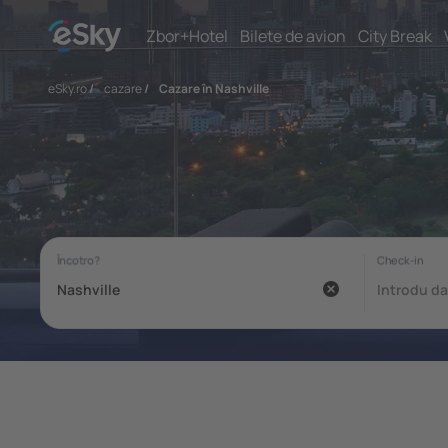
Zbor+Hotel
Bilete de avion
City Break
eSky.ro
/
cazare
/
Cazare în Nashville