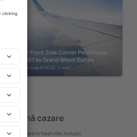
NASHVILLE
3rd Floor Front Side Corner Penthouse
Suite - 301 by Grand Wood Suites
Nashville, 14 august 2026, 2 nopți
 mai bună cazare
ariată de cazare în Nashville, inclusiv