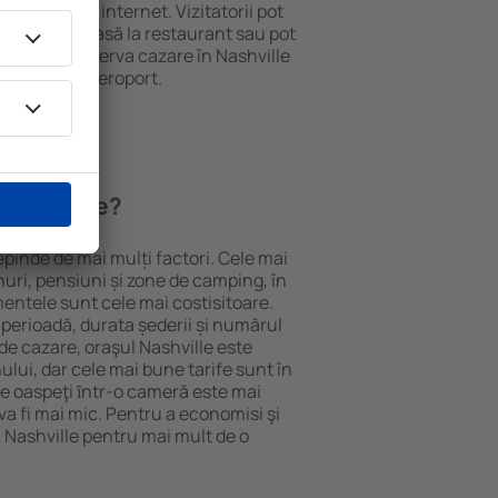
e și acces la internet. Vizitatorii pot
comanda o masă la restaurant sau pot
 plus, pot rezerva cazare în Nashville
nsport de la aeroport.
 Nashville?
epinde de mai mulți factori. Cele mai
nuri, pensiuni și zone de camping, în
mentele sunt cele mai costisitoare.
 perioadă, durata șederii și numărul
de cazare, oraşul Nashville este
ului, dar cele mai bune tarife sunt în
e oaspeţi ȋntr-o cameră este mai
va fi mai mic. Pentru a economisi şi
n Nashville pentru mai mult de o