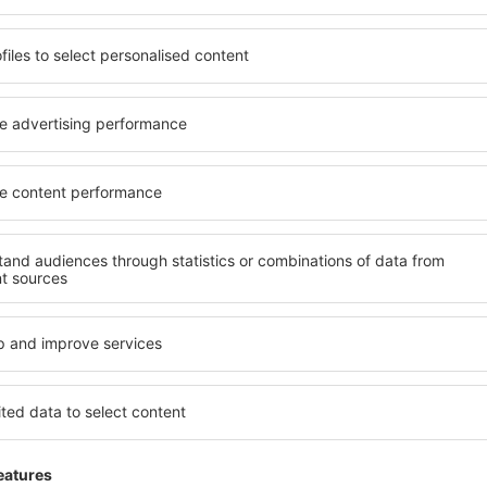
 de proprietăți spațioase,
proprietăți pentru o singură
facilități, precum și de
ȋn vârstă și grupuri. Oaspeţi
le în timpul unui city break.
pensiuni care oferă intimitat
în centrul orașului, lângă
Nashville. Facilitățile din ap
i puțin populare. Acest lucru
auto, transport public, magaz
în funcție de nevoi și de
relaxare sau distracţie, gar
Dacă doriţi cazare de lux în 
evreme, aveți garanţia că
să se potrivească. Veți găsi
axa, fără a fi nevoie să
călătoria de afaceri la desti
 unitate de cazare.
Nashville cu facilități pentru
spre Nashville și vă veţi
copii, precum și pentru cei 
companie.
hville?
Ce fel de facilităţi 
folosind un motor de căutare.
Facilitățile proprietăţilor în
heck-in și check-out. După ce
de numărul de stele. Oaspeț
 de căutare va afișa
chicinetă, balcon, aer condi