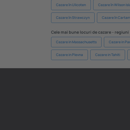
Cazare în Ulicoten
Cazare în Wilson Is
Cazare în Strawczyn
Cazare în Carta
Cele mai bune locuri de cazare - regiuni
Cazare in Massachusetts
Cazare in Pa
Cazare in Plevna
Cazare in Tahiti