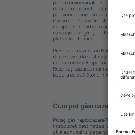
pentru nevoi variate. Puteți beneficia
dotate cu tot confortul, cu numeroase 
pensiuni ieftine pentru a sta câteva zi
Cazarea în Nashville este disponibilă 
aeroport și în cartiere sau regiuni ma
vă va ajuta să găsiţi unităţi de cazare 
planurile ulterioare.
Rezervând cazarea în Nashville mai d
după sosirea la destinație vă puteţi rel
căutaţi un hotel, apartament sau altă
Rezervaţi cazarea înainte de călătoria 
bucura de o călătorie liniştită.
Cum pot găsi cazare în Nas
Puteți găsi rapid cazare în Nashville 
Introduceți destinația și datele de c
ați ales numărul de persoane, motorul