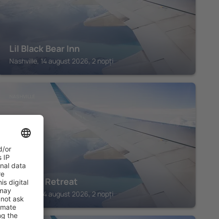
Lil Black Bear Inn
Nashville, 14 august 2026, 2 nopți
NASHVILLE
Treetop Retreat
Nashville, 14 august 2026, 2 nopți