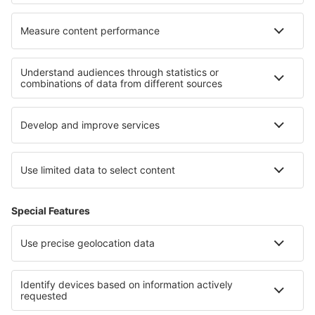
Cele mai bune hoteluri - regiuni
Hoteluri în Moorea
Hoteluri in Tahiti
Hoteluri in Bora Bora
Hoteluri in Munții Adirondack
Hoteluri in Ios
Hoteluri in Baja California
Hoteluri in Palo Alto Battlefield National Historic Park
Hoteluri in Alpii Francezi