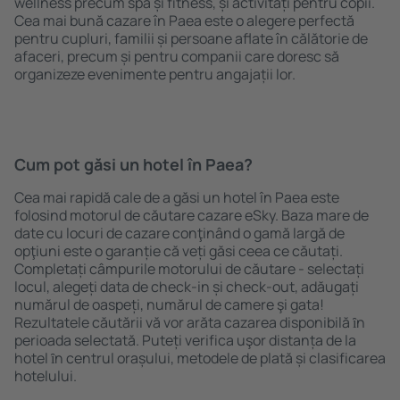
wellness precum spa și fitness, și activități pentru copii.
Cea mai bună cazare în Paea este o alegere perfectă
pentru cupluri, familii și persoane aflate în călătorie de
afaceri, precum și pentru companii care doresc să
organizeze evenimente pentru angajații lor.
Cum pot găsi un hotel în Paea?
Cea mai rapidă cale de a găsi un hotel în Paea este
folosind motorul de căutare cazare eSky. Baza mare de
date cu locuri de cazare conţinând o gamă largă de
opţiuni este o garanție că veți găsi ceea ce căutați.
Completați câmpurile motorului de căutare - selectați
locul, alegeți data de check-in și check-out, adăugați
numărul de oaspeți, numărul de camere şi gata!
Rezultatele căutării vă vor arăta cazarea disponibilă ȋn
perioada selectată. Puteți verifica uşor distanța de la
hotel ȋn centrul orașului, metodele de plată și clasificarea
hotelului.