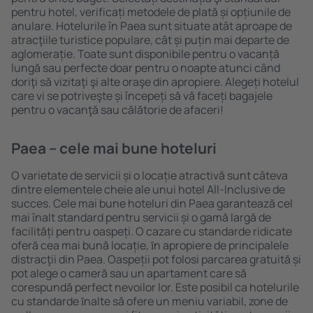
pentru hotel, verificați metodele de plată și opțiunile de
anulare. Hotelurile în Paea sunt situate atât aproape de
atracţiile turistice populare, cât și puțin mai departe de
aglomerație. Toate sunt disponibile pentru o vacanță
lungă sau perfecte doar pentru o noapte atunci când
doriţi să vizitaţi şi alte oraşe din apropiere. Alegeți hotelul
care vi se potriveşte și începeți să vă faceți bagajele
pentru o vacanţă sau călătorie de afaceri!
Paea – cele mai bune hoteluri
O varietate de servicii și o locație atractivă sunt câteva
dintre elementele cheie ale unui hotel All-Inclusive de
succes. Cele mai bune hoteluri din Paea garantează cel
mai înalt standard pentru servicii și o gamă largă de
facilități pentru oaspeți. O cazare cu standarde ridicate
oferă cea mai bună locație, ȋn apropiere de principalele
distracţii din Paea. Oaspeții pot folosi parcarea gratuită și
pot alege o cameră sau un apartament care să
corespundă perfect nevoilor lor. Este posibil ca hotelurile
cu standarde ȋnalte să ofere un meniu variabil, zone de