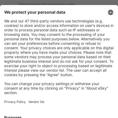
Ofertă adaptată aşteptărilor tale.
Planifică ȋn siguranţă
Rezervare fără griji cu opțiune gratuită de anulare.
Economiseşte mai mult
Prețuri atractive și oferte speciale pentru utilizatorii
conectați.
Cazarea preferată
Alege din peste 1,3 mil. de opţiuni: hoteluri, cabane,
apartamente și altele.
Cele mai căutate hoteluri de către utilizatorii eSky
Hoteluri în Polinezia Franceză - Orașe populare