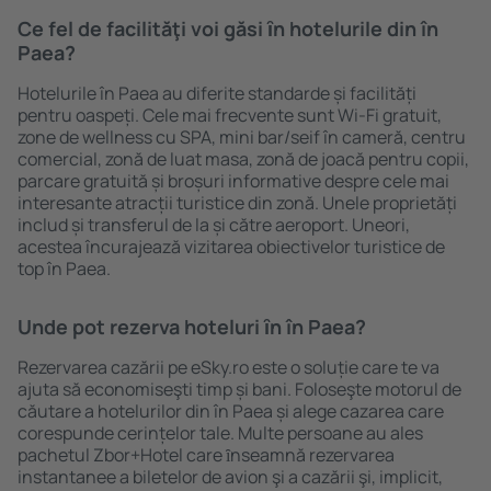
Ce fel de facilităţi voi găsi ȋn hotelurile din în
Paea?
Hotelurile în Paea au diferite standarde și facilități
pentru oaspeți. Cele mai frecvente sunt Wi-Fi gratuit,
zone de wellness cu SPA, mini bar/seif în cameră, centru
comercial, zonă de luat masa, zonă de joacă pentru copii,
parcare gratuită și broșuri informative despre cele mai
interesante atracții turistice din zonă. Unele proprietăți
includ și transferul de la și către aeroport. Uneori,
acestea încurajează vizitarea obiectivelor turistice de
top în Paea.
Unde pot rezerva hoteluri ȋn în Paea?
Rezervarea cazării pe eSky.ro este o soluție care te va
ajuta să economiseşti timp și bani. Foloseşte motorul de
căutare a hotelurilor din în Paea și alege cazarea care
corespunde cerințelor tale. Multe persoane au ales
pachetul Zbor+Hotel care ȋnseamnă rezervarea
instantanee a biletelor de avion şi a cazării şi, implicit,