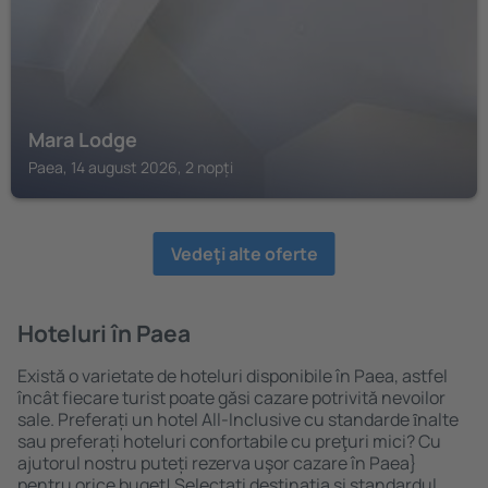
Mara Lodge
Paea, 14 august 2026, 2 nopți
Vedeţi alte oferte
Hoteluri în Paea
Există o varietate de hoteluri disponibile în Paea, astfel
încât fiecare turist poate găsi cazare potrivită nevoilor
sale. Preferați un hotel All-Inclusive cu standarde ȋnalte
sau preferați hoteluri confortabile cu preţuri mici? Cu
ajutorul nostru puteți rezerva uşor cazare în Paea}
pentru orice buget! Selectați destinația şi standardul