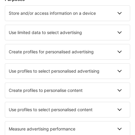
Hoteluri în Punaauia
Hoteluri în Bora Bora
Hoteluri în Papeete
Hoteluri în Moorea-Maiao
Hoteluri în Faaa
Hoteluri în Kauehi
Hoteluri în Manihi
Hoteluri în Mataiva
Hoteluri în Ua Pou
Hoteluri în Taiohae
Cele mai bune hoteluri - orașe
Hoteluri în Ringwood
Hoteluri în Milford
Hoteluri în Valdepenas
Hoteluri în Capsanes
Hoteluri în Johnston
Hoteluri în Macleay Island
Hoteluri Miranda De Arga
Hoteluri în Liessies
Hoteluri în Richfield Springs
Hoteluri în Frohnleiten