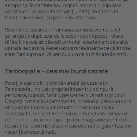
aeroport și în cartiere sau regiuni mai puțin populare.
Acest lucru vă va ajuta să găsiţi unităţi de cazare în
funcție de nevoi și de planurile ulterioare.
Rezervând cazarea in Tambopata mai devreme, aveți
garanţia că după sosirea la destinație vă puteţi relaxa,
fără a fi nevoie să căutaţi un hotel, apartament sau altă
unitate de cazare. Rezervaţi cazarea înainte de călătoria
spre Tambopata și vă veţi bucura de o călătorie liniştită.
Tambopata – cea mai bună cazare
Puteți alege dintr-o ofertă variată de cazare in
Tambopata , inclusiv proprietăți pentru o singură
persoană, cupluri, familii, persoane ȋn vârstă și grupuri.
Oaspeţii pot sta în apartamente, hoteluri și pensiuni care
oferă intimitate și sunt situate în centrul orașului
Tambopata. Facilitățile din apropiere, inclusiv companii
de închirieri auto, transport public, magazine, centre de
reparaţii și locuri de relaxare sau distracţie, garantează o
vacanță extraordinară.