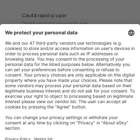
Caută rapid şi uşor
Ofertă adaptată aşteptărilor tale.
Planifică ȋn siguranţă
Rezervare fără griji cu opțiune gratuită de anulare.
Economiseşte mai mult
Prețuri atractive și oferte speciale pentru utilizatorii
conectați.
Cazarea preferată
Alege din peste 1,3 mil. de opţiuni: hoteluri, cabane,
apartamente și altele.
Cele mai căutate cazări de către utilizatorii eSky