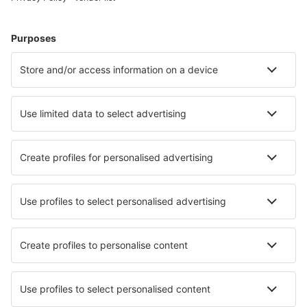
Cazare în Peru - Orașe populare
Cazare în Arequipa
Cazare în Tarapoto
Cazare în Ica
Cazare în Cusco
Cazare în Lima
Cazare în Rioja
Cazare în Lamud
Cazare în Cabanaconde
Cazare Cocachacra
Cazare în San Ramón
Cele mai bune locuri de cazare - orașe
Cazare în Berenty
Cazare în Montieramey
Cazare în Wolfenschiessen
Cazare în Berlicum
Cazare în Maya Beach
Cazare Tal Gareg
Cazare în Gor
Cazare în Porto Coda Cavallo
Cazare în Lacave