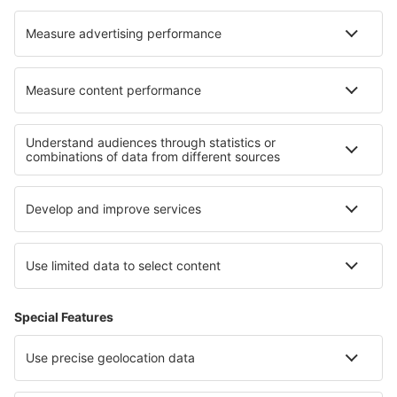
Cazare în Kolno
Cele mai bune locuri de cazare - regiuni
Cazare in Costa Sur
Cazare in Amazonas
Cazare in Junín National Reserve
Cazare in Paracas
Cazare în Costa Norte
Cazare în Sucre
Cazare in Mauritius
Cazare in Alpbachtal
Cazare in Parcul Național Woliński
Cazare in Przemyskie Mountains