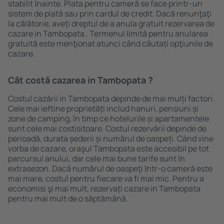
stabilit ȋnainte. Plata pentru cameră se face printr-un
sistem de plată sau prin cardul de credit. Dacă renunţaţi
la călătorie, aveți dreptul de a anula gratuit rezervarea de
cazare in Tambopata . Termenul limită pentru anularea
gratuită este menţionat atunci când căutați opţiunile de
cazare.
Cât costă cazarea in Tambopata ?
Costul cazării in Tambopata depinde de mai mulți factori.
Cele mai ieftine proprietăți includ hanuri, pensiuni și
zone de camping, în timp ce hotelurile și apartamentele
sunt cele mai costisitoare. Costul rezervării depinde de
perioadă, durata șederii și numărul de oaspeți. Când vine
vorba de cazare, oraşul Tambopata este accesibil pe tot
parcursul anului, dar cele mai bune tarife sunt în
extrasezon. Dacă numărul de oaspeţi ȋntr-o cameră este
mai mare, costul pentru fiecare va fi mai mic. Pentru a
economisi şi mai mult, rezervați cazare in Tambopata
pentru mai mult de o săptămână.