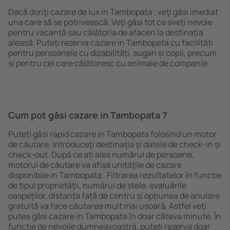
Dacă doriţi cazare de lux in Tambopata , veţi găsi imediat
una care să se potrivească. Veți găsi tot ce aveți nevoie
pentru vacanță sau călătoria de afaceri la destinația
aleasă. Puteți rezerva cazare in Tambopata cu facilități
pentru persoanele cu dizabilități, sugari și copii, precum
și pentru cei care călătoresc cu animale de companie.
Cum pot găsi cazare in Tambopata ?
Puteți găsi rapid cazare in Tambopata folosind un motor
de căutare. Introduceți destinația și datele de check-in și
check-out. După ce ați ales numărul de persoane,
motorul de căutare va afișa unităţile de cazare
disponibile in Tambopata . Filtrarea rezultatelor în funcție
de tipul proprietăţii, numărul de stele, evaluările
oaspeților, distanța față de centru și opțiunea de anulare
gratuită va face căutarea mult mai ușoară. Astfel veți
putea găsi cazare in Tambopata în doar câteva minute. În
funcție de nevoile dumneavoastră, puteți rezerva doar