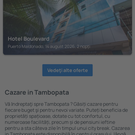
Hotel Boulevard
Puerto Maldonado, 14 august 2026, 2 nopți
Vedeţi alte oferte
Cazare in Tambopata
Vă ȋndreptaţi spre Tambopata ? Găsiți cazare pentru
fiecare buget şi pentru nevoi variate. Puteți beneficia de
proprietăți spațioase, dotate cu tot confortul, cu
numeroase facilități, precum și de pensiuni ieftine
pentru a sta câteva zile în timpul unui city break. Cazarea
in Tambopata este disponibilă în centrul orașului, lângă