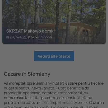
SKRZAT Makowo domki
Ilawa, 14 august 2026, 2 nopți
Vedeţi alte oferte
Cazare în Siemiany
Vă ȋndreptaţi spre Siemiany? Găsiți cazare pentru fiecare
buget şi pentru nevoi variate. Puteți beneficia de
proprietăți spațioase, dotate cu tot confortul, cu
numeroase facilități, precum și de pensiuni ieftine
pentru a sta câteva zile în timpul unui city break. Cazarea
în Siemiany este disponibilă în centrul orașului, lângă