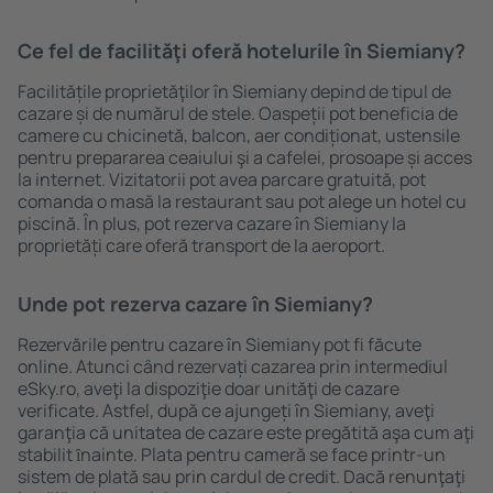
Ce fel de facilităţi oferă hotelurile în Siemiany?
Facilitățile proprietăţilor în Siemiany depind de tipul de
cazare și de numărul de stele. Oaspeții pot beneficia de
camere cu chicinetă, balcon, aer condiționat, ustensile
pentru prepararea ceaiului şi a cafelei, prosoape și acces
la internet. Vizitatorii pot avea parcare gratuită, pot
comanda o masă la restaurant sau pot alege un hotel cu
piscină. În plus, pot rezerva cazare în Siemiany la
proprietăți care oferă transport de la aeroport.
Unde pot rezerva cazare în Siemiany?
Rezervările pentru cazare în Siemiany pot fi făcute
online. Atunci când rezervați cazarea prin intermediul
eSky.ro, aveţi la dispoziţie doar unităţi de cazare
verificate. Astfel, după ce ajungeți în Siemiany, aveţi
garanţia că unitatea de cazare este pregătită aşa cum aţi
stabilit ȋnainte. Plata pentru cameră se face printr-un
sistem de plată sau prin cardul de credit. Dacă renunţaţi