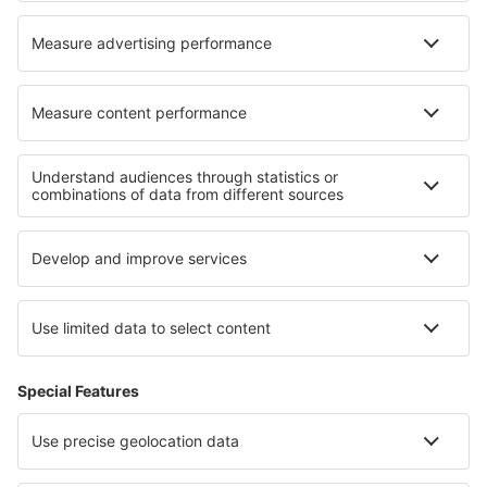
Cele mai bune locuri de cazare - regiuni
Cazare in Sudetes
Cazare in Pieniny
Cazare in Parcul Național Wigierski
Cazare in Middle Pomerania
Cazare în Parcul Național Pădurea Tucholei
Cazare în La Guajira
Cazare in Lavanttal
Cazare in Insulele Baleare
Cazare in Renania-Palatinat
Cazare in Pennsylvania