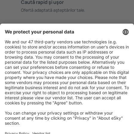
Caută rapid şi uşor
Ofertă adaptată aşteptărilor tale.
Planifică ȋn siguranţă
Rezervare fără griji cu opțiune gratuită de anulare.
Economiseşte mai mult
Prețuri atractive și oferte speciale pentru utilizatorii
conectați.
Cazarea preferată
Alege din peste 1,3 mil. de opţiuni: hoteluri, cabane,
apartamente și altele.
Cele mai căutate cazări de către utilizatorii eSky
Cazare în Polonia - Orașe populare