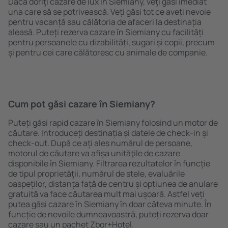
Dacă doriţi cazare de lux în Siemiany, veţi găsi imediat
una care să se potrivească. Veți găsi tot ce aveți nevoie
pentru vacanță sau călătoria de afaceri la destinația
aleasă. Puteți rezerva cazare în Siemiany cu facilități
pentru persoanele cu dizabilități, sugari și copii, precum
și pentru cei care călătoresc cu animale de companie.
Cum pot găsi cazare în Siemiany?
Puteți găsi rapid cazare în Siemiany folosind un motor de
căutare. Introduceți destinația și datele de check-in și
check-out. După ce ați ales numărul de persoane,
motorul de căutare va afișa unităţile de cazare
disponibile în Siemiany. Filtrarea rezultatelor în funcție
de tipul proprietăţii, numărul de stele, evaluările
oaspeților, distanța față de centru și opțiunea de anulare
gratuită va face căutarea mult mai ușoară. Astfel veți
putea găsi cazare în Siemiany în doar câteva minute. În
funcție de nevoile dumneavoastră, puteți rezerva doar
cazare sau un pachet Zbor+Hotel.