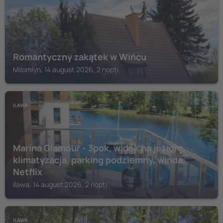
Romantyczny zakątek w Wińcu
Milomlyn, 14 august 2026, 2 nopți
ILAWA
Marina Glamour - 3pok, widok na jezioro,
klimatyzacja, parking podziemny, winda,
Netflix
Ilawa, 14 august 2026, 2 nopți
ILAWA