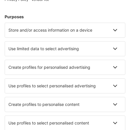
Cazare în Cracovia
Cazare în Varşovia
Cazare în Kolobrzeg
Cazare în Wroclaw
Cazare în Gdansk
Cazare în Cisna
Cazare în Ryn
Cazare în Biskupiec
Cazare în Leba
Cazare în Konin
Cele mai bune locuri de cazare - orașe
Cazare Kelokedhara
Cazare în Kleinbartloff
Cazare în Khura
Cazare în Parikkala
Cazare în Casorate Sempione
Cazare în Barby
Cazare în Freixo de Espada a Cinta
Cazare în Pechory
Cazare în Buri Ram
Cazare Larkhall