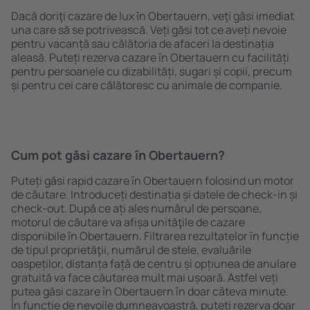
Dacă doriţi cazare de lux în Obertauern, veţi găsi imediat
una care să se potrivească. Veți găsi tot ce aveți nevoie
pentru vacanță sau călătoria de afaceri la destinația
aleasă. Puteți rezerva cazare în Obertauern cu facilități
pentru persoanele cu dizabilități, sugari și copii, precum
și pentru cei care călătoresc cu animale de companie.
Cum pot găsi cazare în Obertauern?
Puteți găsi rapid cazare în Obertauern folosind un motor
de căutare. Introduceți destinația și datele de check-in și
check-out. După ce ați ales numărul de persoane,
motorul de căutare va afișa unităţile de cazare
disponibile în Obertauern. Filtrarea rezultatelor în funcție
de tipul proprietăţii, numărul de stele, evaluările
oaspeților, distanța față de centru și opțiunea de anulare
gratuită va face căutarea mult mai ușoară. Astfel veți
putea găsi cazare în Obertauern în doar câteva minute.
În funcție de nevoile dumneavoastră, puteți rezerva doar