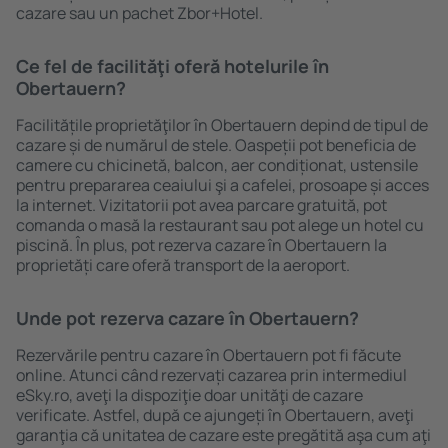
cazare sau un pachet Zbor+Hotel.
Ce fel de facilităţi oferă hotelurile în
Obertauern?
Facilitățile proprietăţilor în Obertauern depind de tipul de
cazare și de numărul de stele. Oaspeții pot beneficia de
camere cu chicinetă, balcon, aer condiționat, ustensile
pentru prepararea ceaiului şi a cafelei, prosoape și acces
la internet. Vizitatorii pot avea parcare gratuită, pot
comanda o masă la restaurant sau pot alege un hotel cu
piscină. În plus, pot rezerva cazare în Obertauern la
proprietăți care oferă transport de la aeroport.
Unde pot rezerva cazare în Obertauern?
Rezervările pentru cazare în Obertauern pot fi făcute
online. Atunci când rezervați cazarea prin intermediul
eSky.ro, aveţi la dispoziţie doar unităţi de cazare
verificate. Astfel, după ce ajungeți în Obertauern, aveţi
garanţia că unitatea de cazare este pregătită aşa cum aţi