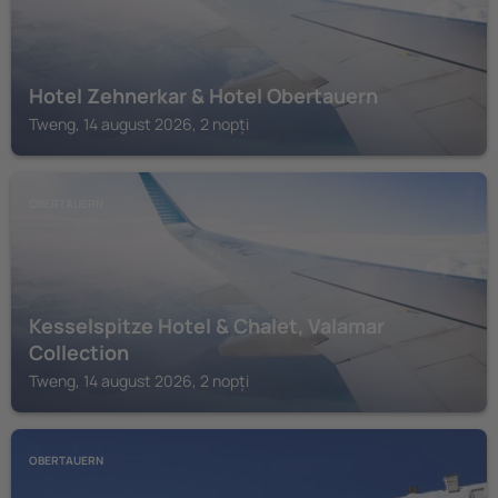
Hotel Zehnerkar & Hotel Obertauern
Tweng, 14 august 2026, 2 nopți
OBERTAUERN
Kesselspitze Hotel & Chalet, Valamar
Collection
Tweng, 14 august 2026, 2 nopți
OBERTAUERN