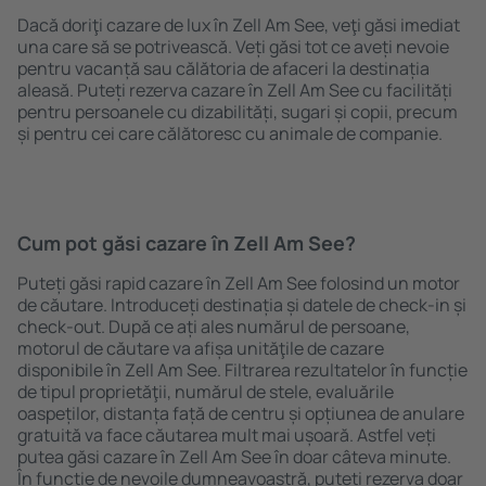
Dacă doriţi cazare de lux în Zell Am See, veţi găsi imediat
una care să se potrivească. Veți găsi tot ce aveți nevoie
pentru vacanță sau călătoria de afaceri la destinația
aleasă. Puteți rezerva cazare în Zell Am See cu facilități
pentru persoanele cu dizabilități, sugari și copii, precum
și pentru cei care călătoresc cu animale de companie.
Cum pot găsi cazare în Zell Am See?
Puteți găsi rapid cazare în Zell Am See folosind un motor
de căutare. Introduceți destinația și datele de check-in și
check-out. După ce ați ales numărul de persoane,
motorul de căutare va afișa unităţile de cazare
disponibile în Zell Am See. Filtrarea rezultatelor în funcție
de tipul proprietăţii, numărul de stele, evaluările
oaspeților, distanța față de centru și opțiunea de anulare
gratuită va face căutarea mult mai ușoară. Astfel veți
putea găsi cazare în Zell Am See în doar câteva minute.
În funcție de nevoile dumneavoastră, puteți rezerva doar