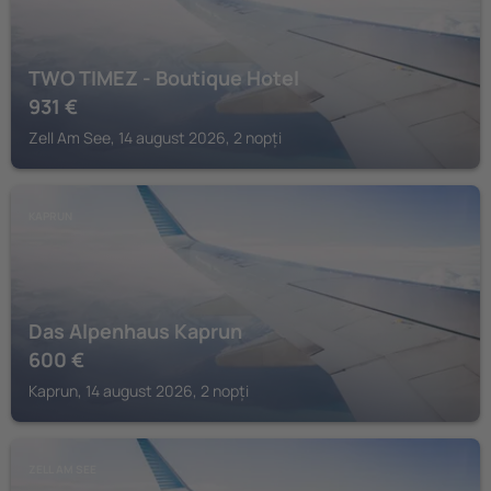
TWO TIMEZ - Boutique Hotel
931
€
Zell Am See, 14 august 2026, 2 nopți
KAPRUN
Das Alpenhaus Kaprun
600
€
Kaprun, 14 august 2026, 2 nopți
ZELL AM SEE