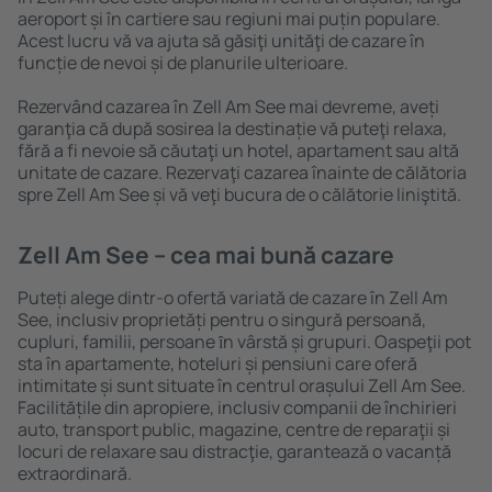
aeroport și în cartiere sau regiuni mai puțin populare.
Acest lucru vă va ajuta să găsiţi unităţi de cazare în
funcție de nevoi și de planurile ulterioare.
Rezervând cazarea în Zell Am See mai devreme, aveți
garanţia că după sosirea la destinație vă puteţi relaxa,
fără a fi nevoie să căutaţi un hotel, apartament sau altă
unitate de cazare. Rezervaţi cazarea înainte de călătoria
spre Zell Am See și vă veţi bucura de o călătorie liniştită.
Zell Am See – cea mai bună cazare
Puteți alege dintr-o ofertă variată de cazare în Zell Am
See, inclusiv proprietăți pentru o singură persoană,
cupluri, familii, persoane ȋn vârstă și grupuri. Oaspeţii pot
sta în apartamente, hoteluri și pensiuni care oferă
intimitate și sunt situate în centrul orașului Zell Am See.
Facilitățile din apropiere, inclusiv companii de închirieri
auto, transport public, magazine, centre de reparaţii și
locuri de relaxare sau distracţie, garantează o vacanță
extraordinară.