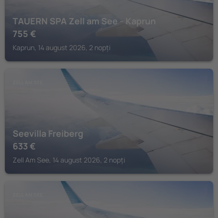
TAUERN SPA Zell am See - Kaprun
755
€
Kaprun, 14 august 2026, 2 nopți
ZELL AM SEE
Seevilla Freiberg
633
€
Zell Am See, 14 august 2026, 2 nopți
ZELL AM SEE