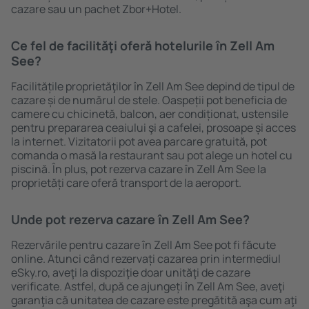
cazare sau un pachet Zbor+Hotel.
Ce fel de facilităţi oferă hotelurile în Zell Am
See?
Facilitățile proprietăţilor în Zell Am See depind de tipul de
cazare și de numărul de stele. Oaspeții pot beneficia de
camere cu chicinetă, balcon, aer condiționat, ustensile
pentru prepararea ceaiului şi a cafelei, prosoape și acces
la internet. Vizitatorii pot avea parcare gratuită, pot
comanda o masă la restaurant sau pot alege un hotel cu
piscină. În plus, pot rezerva cazare în Zell Am See la
proprietăți care oferă transport de la aeroport.
Unde pot rezerva cazare în Zell Am See?
Rezervările pentru cazare în Zell Am See pot fi făcute
online. Atunci când rezervați cazarea prin intermediul
eSky.ro, aveţi la dispoziţie doar unităţi de cazare
verificate. Astfel, după ce ajungeți în Zell Am See, aveţi
garanţia că unitatea de cazare este pregătită aşa cum aţi