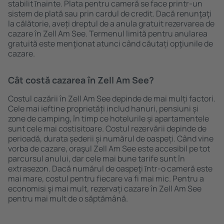
stabilit ȋnainte. Plata pentru cameră se face printr-un
sistem de plată sau prin cardul de credit. Dacă renunţaţi
la călătorie, aveți dreptul de a anula gratuit rezervarea de
cazare în Zell Am See. Termenul limită pentru anularea
gratuită este menţionat atunci când căutați opţiunile de
cazare.
Cât costă cazarea în Zell Am See?
Costul cazării în Zell Am See depinde de mai mulți factori.
Cele mai ieftine proprietăți includ hanuri, pensiuni și
zone de camping, în timp ce hotelurile și apartamentele
sunt cele mai costisitoare. Costul rezervării depinde de
perioadă, durata șederii și numărul de oaspeți. Când vine
vorba de cazare, oraşul Zell Am See este accesibil pe tot
parcursul anului, dar cele mai bune tarife sunt în
extrasezon. Dacă numărul de oaspeţi ȋntr-o cameră este
mai mare, costul pentru fiecare va fi mai mic. Pentru a
economisi şi mai mult, rezervați cazare în Zell Am See
pentru mai mult de o săptămână.