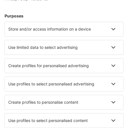
Cazare în Austria - Orașe populare
Cazare în Solden
Cazare în Bad Kleinkirchheim
Cazare în Graz
Cazare în Viena
Cazare în Schladming
Cazare în Schrocken
Cazare în Biberwier
Cazare în Neukirchen am Grossvenediger
Cazare în Gerlosberg
Cazare în Dalaas
Cele mai bune locuri de cazare - orașe
Cazare în Goleniow
Cazare în Unterseen
Cazare în Yoichi
Cazare în Herne
Cazare în Candela
Cazare în Giliasahan
Cazare în Varallo Sesia