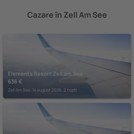
Cazare în Zell Am See
ZELL AM SEE
Elements Resort Zell am See
636
€
Zell Am See, 14 august 2026, 2 nopți
ZELL AM SEE