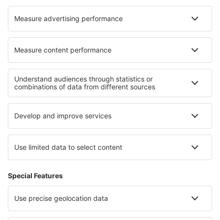
Cazare în Hallau
Cazare în Montecampione
Cazare în Carleton Place
Cele mai bune locuri de cazare - regiuni
Cazare in Wachau
Cazare în Bad Kleinkirchheim
Cazare în Bad Aussee
Cazare in Valea Ötz
Cazare in Millstatter See
Cazare in Zywiec Beskids
Cazare in Chiapas
Cazare în Normandia
Cazare in Sofia
Cazare în Costa Rica