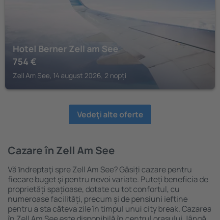
Hotel Berner Zell am See
754
€
Zell Am See, 14 august 2026, 2 nopți
Vedeţi alte oferte
Cazare în Zell Am See
Vă ȋndreptaţi spre Zell Am See? Găsiți cazare pentru
fiecare buget şi pentru nevoi variate. Puteți beneficia de
proprietăți spațioase, dotate cu tot confortul, cu
numeroase facilități, precum și de pensiuni ieftine
pentru a sta câteva zile în timpul unui city break. Cazarea
în Zell Am See este disponibilă în centrul orașului, lângă