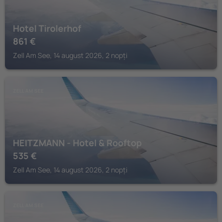
Hotel Tirolerhof
861
€
Zell Am See, 14 august 2026, 2 nopți
ZELL AM SEE
HEITZMANN - Hotel & Rooftop
535
€
Zell Am See, 14 august 2026, 2 nopți
ZELL AM SEE