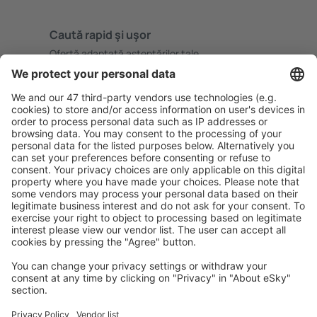
Caută rapid şi uşor
Ofertă adaptată aşteptărilor tale.
Planifică ȋn siguranţă
Rezervare fără griji cu opțiune gratuită de anulare.
Economiseşte mai mult
Prețuri atractive și oferte speciale pentru utilizatorii
conectați.
Cazarea preferată
Alege din peste 1,3 mil. de opţiuni: hoteluri, cabane,
apartamente și altele.
Cele mai căutate cazări de către utilizatorii eSky