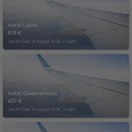
Hotel Latini
619
€
Zell Am See, 14 august 2026, 2 nopți
ZELL AM SEE
Hotel Glasererhaus
401
€
Zell Am See, 14 august 2026, 2 nopți
ZELL AM SEE