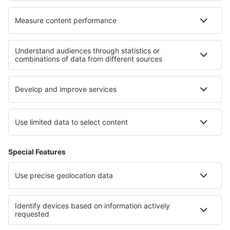
Cele mai bune locuri de cazare - regiuni
Cazare in Val di Fiemme
Cazare in Italy - ski
Cazare in Campania
Cazare in Val d'Aosta
Cazare in Val di Sole
Cazare in La Amistad International Park
Cazare În Constanța județul
Cazare în Valea Loirei
Cazare in Sofia
Cazare în Meta