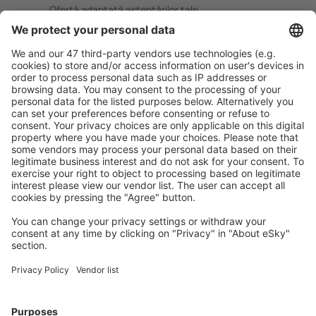
Ofertă adaptată aşteptărilor tale.
Planifică ȋn siguranţă
Rezervare fără griji cu opțiune gratuită de anulare.
Economiseşte mai mult
Prețuri atractive și oferte speciale pentru utilizatorii
conectați.
Cazarea preferată
Alege din peste 1,3 mil. de opţiuni: hoteluri, cabane,
apartamente și altele.
Cele mai căutate cazări de către utilizatorii eSky
Cazare în Italia - Orașe populare