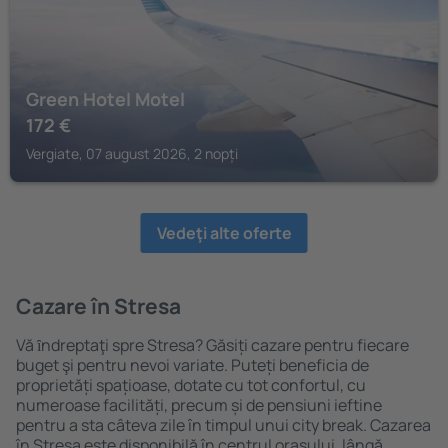
Green Hotel Motel
172
€
Vergiate, 07 august 2026, 2 nopți
Vedeţi alte oferte
Cazare în Stresa
Vă ȋndreptaţi spre Stresa? Găsiți cazare pentru fiecare
buget şi pentru nevoi variate. Puteți beneficia de
proprietăți spațioase, dotate cu tot confortul, cu
numeroase facilități, precum și de pensiuni ieftine
pentru a sta câteva zile în timpul unui city break. Cazarea
în Stresa este disponibilă în centrul orașului, lângă