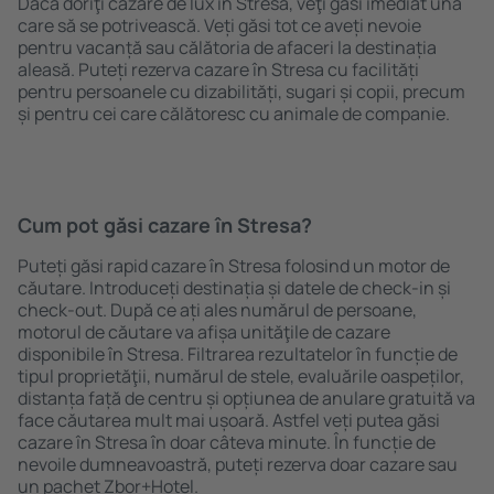
Dacă doriţi cazare de lux în Stresa, veţi găsi imediat una
care să se potrivească. Veți găsi tot ce aveți nevoie
pentru vacanță sau călătoria de afaceri la destinația
aleasă. Puteți rezerva cazare în Stresa cu facilități
pentru persoanele cu dizabilități, sugari și copii, precum
și pentru cei care călătoresc cu animale de companie.
Cum pot găsi cazare în Stresa?
Puteți găsi rapid cazare în Stresa folosind un motor de
căutare. Introduceți destinația și datele de check-in și
check-out. După ce ați ales numărul de persoane,
motorul de căutare va afișa unităţile de cazare
disponibile în Stresa. Filtrarea rezultatelor în funcție de
tipul proprietăţii, numărul de stele, evaluările oaspeților,
distanța față de centru și opțiunea de anulare gratuită va
face căutarea mult mai ușoară. Astfel veți putea găsi
cazare în Stresa în doar câteva minute. În funcție de
nevoile dumneavoastră, puteți rezerva doar cazare sau
un pachet Zbor+Hotel.