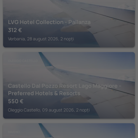
LVG Hotel Collection - Pallanza
312
€
Verbania, 28 august 2026, 2 nopți
OLEGGIO CASTELLO
Castello Dal Pozzo Resort Lago Maggiore -
Preferred Hotels & Resorts
550
€
Oleggio Castello, 09 august 2026, 2 nopți
BAVENO