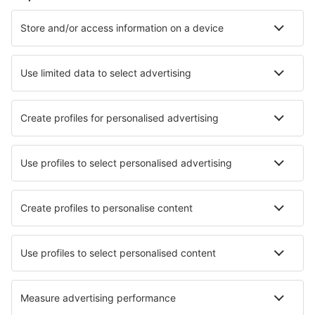
Cazare în Milano
Cazare în Florenţa
Cazare în Palermo
Cazare în Roma
Cazare în Napoli
Cazare în Melendugno
Cazare în Ceglie Messapica
Cazare în Assisi
Cazare în Bardolino
Cazare în Toscolano Maderno
Cele mai bune locuri de cazare - orașe
Cazare în Runaway Bay
Cazare în Apfelstadt
Cazare în Mantzavinata
Cazare în Sas do Monte
Cazare în Kutno
Cazare în Westende
Cazare în Antimácheia
Cazare în Los Algodones
Cazare în Benxi
Cazare în Beaver Dam