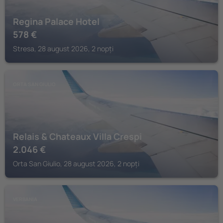
Regina Palace Hotel
578
€
Stresa, 28 august 2026, 2 nopți
ORTA SAN GIULIO
Relais & Chateaux Villa Crespi
2.046
€
Orta San Giulio, 28 august 2026, 2 nopți
VERBANIA