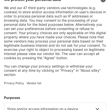
Ofertă adaptată aşteptărilor tale.
Planifică ȋn siguranţă
Rezervare fără griji cu opțiune gratuită de anulare.
Economiseşte mai mult
Prețuri atractive și oferte speciale pentru utilizatorii
conectați.
Cazarea preferată
Alege din peste 1,3 mil. de opţiuni: hoteluri, cabane,
apartamente și altele.
Cele mai căutate cazări de către utilizatorii eSky
Cazare în Italia - Orașe populare