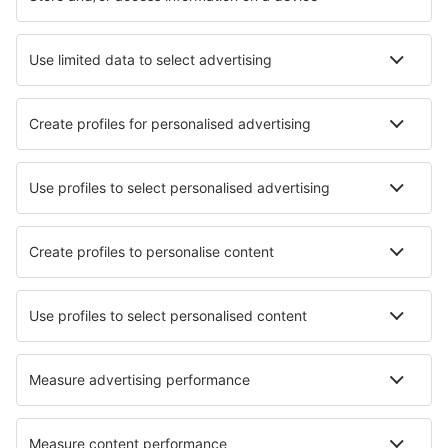
Cazare în Florenţa
Cazare în Napoli
Cazare în Milano
Cazare în Roma
Cazare în Palermo
Cazare în Cisternino
Cazare în Amalfi
Cazare în Triest
Cazare în Viareggio
Cazare în Termoli
Cele mai bune locuri de cazare - orașe
Cazare în Aughrim
Cazare în Saint-Jean-et-Saint-Paul
Cazare în Casteljau
Cazare în Saint-Laurent-de-la-Salanque
Cazare în Barro
Cazare în Jardim do Mar
Cazare în Lydbrook
Cazare în Kingaroy
Cazare în Folly Beach
Cazare în Farmington