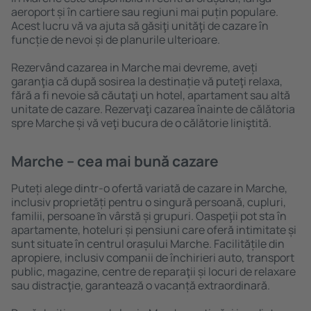
aeroport și în cartiere sau regiuni mai puțin populare.
Acest lucru vă va ajuta să găsiţi unităţi de cazare în
funcție de nevoi și de planurile ulterioare.
Rezervând cazarea in Marche mai devreme, aveți
garanţia că după sosirea la destinație vă puteţi relaxa,
fără a fi nevoie să căutaţi un hotel, apartament sau altă
unitate de cazare. Rezervaţi cazarea înainte de călătoria
spre Marche și vă veţi bucura de o călătorie liniştită.
Marche – cea mai bună cazare
Puteți alege dintr-o ofertă variată de cazare in Marche,
inclusiv proprietăți pentru o singură persoană, cupluri,
familii, persoane ȋn vârstă și grupuri. Oaspeţii pot sta în
apartamente, hoteluri și pensiuni care oferă intimitate și
sunt situate în centrul orașului Marche. Facilitățile din
apropiere, inclusiv companii de închirieri auto, transport
public, magazine, centre de reparaţii și locuri de relaxare
sau distracţie, garantează o vacanță extraordinară.