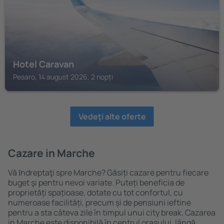
Hotel Caravan
Pesaro, 14 august 2026, 2 nopți
Vedeţi alte oferte
Cazare in Marche
Vă ȋndreptaţi spre Marche? Găsiți cazare pentru fiecare
buget şi pentru nevoi variate. Puteți beneficia de
proprietăți spațioase, dotate cu tot confortul, cu
numeroase facilități, precum și de pensiuni ieftine
pentru a sta câteva zile în timpul unui city break. Cazarea
in Marche este disponibilă în centrul orașului, lângă