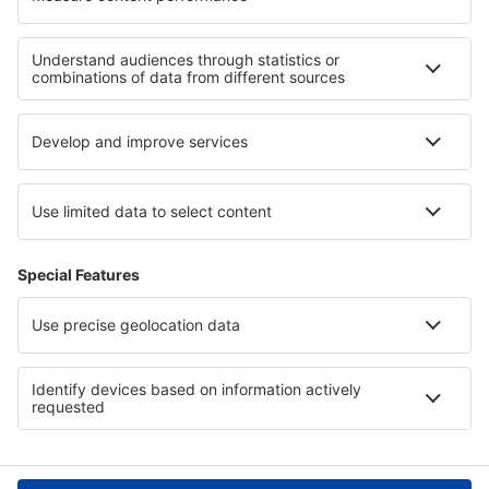
Cele mai bune locuri de cazare - regiuni
Cazare in Apulia
Cazare in Abruzzo
Cazare în Livigno
Cazare in Lombardia
Cazare in Val di Sole
Cazare în Copacabana
Cazare în Cartagena
Cazare în Parcul Național Rodna
Cazare în Chodsko
Cazare in Saxonia