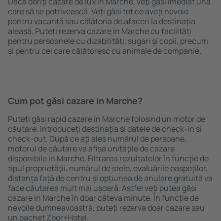
Dacă doriţi cazare de lux in Marche, veţi găsi imediat una
care să se potrivească. Veți găsi tot ce aveți nevoie
pentru vacanță sau călătoria de afaceri la destinația
aleasă. Puteți rezerva cazare in Marche cu facilități
pentru persoanele cu dizabilități, sugari și copii, precum
și pentru cei care călătoresc cu animale de companie.
Cum pot găsi cazare in Marche?
Puteți găsi rapid cazare in Marche folosind un motor de
căutare. Introduceți destinația și datele de check-in și
check-out. După ce ați ales numărul de persoane,
motorul de căutare va afișa unităţile de cazare
disponibile in Marche. Filtrarea rezultatelor în funcție de
tipul proprietăţii, numărul de stele, evaluările oaspeților,
distanța față de centru și opțiunea de anulare gratuită va
face căutarea mult mai ușoară. Astfel veți putea găsi
cazare in Marche în doar câteva minute. În funcție de
nevoile dumneavoastră, puteți rezerva doar cazare sau
un pachet Zbor+Hotel.