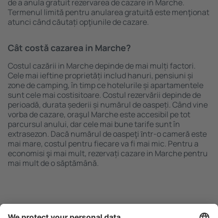
de a anula gratuit rezervarea de cazare in Marche.
Termenul limită pentru anularea gratuită este menţionat
atunci când căutați opţiunile de cazare.
Cât costă cazarea in Marche?
Costul cazării in Marche depinde de mai mulți factori.
Cele mai ieftine proprietăți includ hanuri, pensiuni și
zone de camping, în timp ce hotelurile și apartamentele
sunt cele mai costisitoare. Costul rezervării depinde de
perioadă, durata șederii și numărul de oaspeți. Când vine
vorba de cazare, oraşul Marche este accesibil pe tot
parcursul anului, dar cele mai bune tarife sunt în
extrasezon. Dacă numărul de oaspeţi ȋntr-o cameră este
mai mare, costul pentru fiecare va fi mai mic. Pentru a
economisi şi mai mult, rezervați cazare in Marche pentru
mai mult de o săptămână.
Caută rapid şi uşor