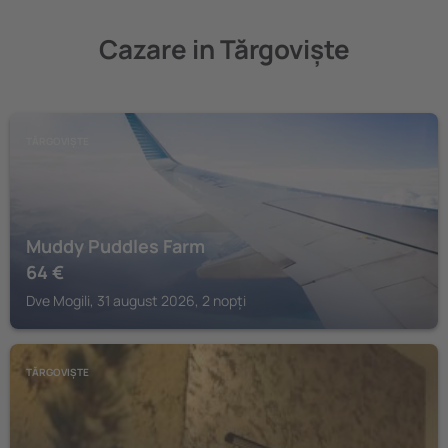
Cazare in Tărgoviște
TĂRGOVIȘTE
Muddy Puddles Farm
64
€
Dve Mogili, 31 august 2026, 2 nopți
TĂRGOVIȘTE