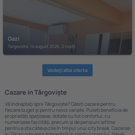
Gazi
Targoviste, 14 august 2026, 2 nopți
Vedeţi alte oferte
Cazare in Tărgoviște
Vă ȋndreptaţi spre Tărgoviște? Găsiți cazare pentru
fiecare buget şi pentru nevoi variate. Puteți beneficia de
proprietăți spațioase, dotate cu tot confortul, cu
numeroase facilități, precum și de pensiuni ieftine
pentru a sta câteva zile în timpul unui city break. Cazarea
in Tărgoviște este disponibilă în centrul orașului, lângă