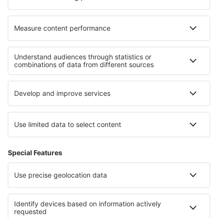
Cazare în Koukounarie
Cazare în Te Teko
Cele mai bune locuri de cazare - regiuni
Cazare in Munții Pirin
Cazare În Velingrad județul
Cazare in South Black Sea Coast
Cazare in Stara Zagora
Cazare în Bulgaria
Cazare în Les Deux Alpes
Cazare in Colorado
Cazare in Matruh
Cazare în Lituania
Cazare in Porta Cordillera