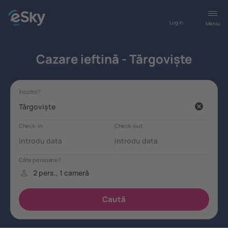
Log in
Meniu
Cazare ieftină - Tărgoviște