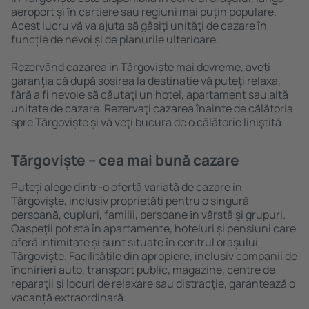
aeroport și în cartiere sau regiuni mai puțin populare.
Acest lucru vă va ajuta să găsiţi unităţi de cazare în
funcție de nevoi și de planurile ulterioare.
Rezervând cazarea in Tărgoviște mai devreme, aveți
garanţia că după sosirea la destinație vă puteţi relaxa,
fără a fi nevoie să căutaţi un hotel, apartament sau altă
unitate de cazare. Rezervaţi cazarea înainte de călătoria
spre Tărgoviște și vă veţi bucura de o călătorie liniştită.
Tărgoviște – cea mai bună cazare
Puteți alege dintr-o ofertă variată de cazare in
Tărgoviște, inclusiv proprietăți pentru o singură
persoană, cupluri, familii, persoane ȋn vârstă și grupuri.
Oaspeţii pot sta în apartamente, hoteluri și pensiuni care
oferă intimitate și sunt situate în centrul orașului
Tărgoviște. Facilitățile din apropiere, inclusiv companii de
închirieri auto, transport public, magazine, centre de
reparaţii și locuri de relaxare sau distracţie, garantează o
vacanță extraordinară.