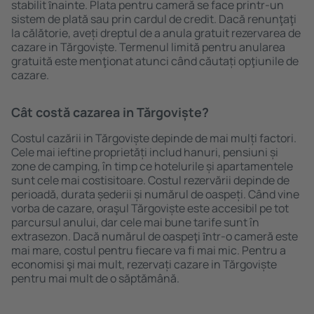
stabilit ȋnainte. Plata pentru cameră se face printr-un
sistem de plată sau prin cardul de credit. Dacă renunţaţi
la călătorie, aveți dreptul de a anula gratuit rezervarea de
cazare in Tărgoviște. Termenul limită pentru anularea
gratuită este menţionat atunci când căutați opţiunile de
cazare.
Cât costă cazarea in Tărgoviște?
Costul cazării in Tărgoviște depinde de mai mulți factori.
Cele mai ieftine proprietăți includ hanuri, pensiuni și
zone de camping, în timp ce hotelurile și apartamentele
sunt cele mai costisitoare. Costul rezervării depinde de
perioadă, durata șederii și numărul de oaspeți. Când vine
vorba de cazare, oraşul Tărgoviște este accesibil pe tot
parcursul anului, dar cele mai bune tarife sunt în
extrasezon. Dacă numărul de oaspeţi ȋntr-o cameră este
mai mare, costul pentru fiecare va fi mai mic. Pentru a
economisi şi mai mult, rezervați cazare in Tărgoviște
pentru mai mult de o săptămână.