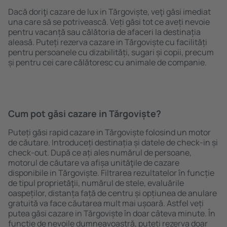
Dacă doriţi cazare de lux in Tărgoviște, veţi găsi imediat
una care să se potrivească. Veți găsi tot ce aveți nevoie
pentru vacanță sau călătoria de afaceri la destinația
aleasă. Puteți rezerva cazare in Tărgoviște cu facilități
pentru persoanele cu dizabilități, sugari și copii, precum
și pentru cei care călătoresc cu animale de companie.
Cum pot găsi cazare in Tărgoviște?
Puteți găsi rapid cazare in Tărgoviște folosind un motor
de căutare. Introduceți destinația și datele de check-in și
check-out. După ce ați ales numărul de persoane,
motorul de căutare va afișa unităţile de cazare
disponibile in Tărgoviște. Filtrarea rezultatelor în funcție
de tipul proprietăţii, numărul de stele, evaluările
oaspeților, distanța față de centru și opțiunea de anulare
gratuită va face căutarea mult mai ușoară. Astfel veți
putea găsi cazare in Tărgoviște în doar câteva minute. În
funcție de nevoile dumneavoastră, puteți rezerva doar