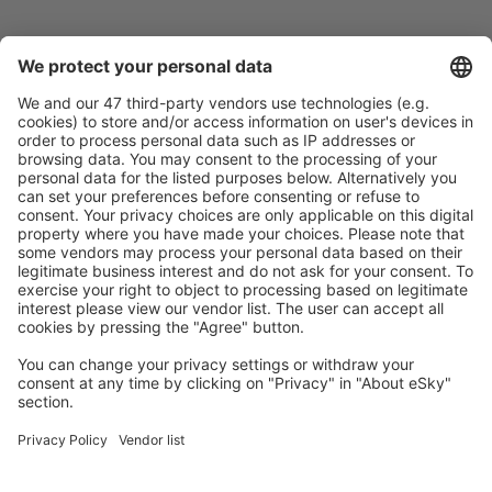
Caută rapid şi uşor
Ofertă adaptată aşteptărilor tale.
Planifică ȋn siguranţă
Rezervare fără griji cu opțiune gratuită de anulare.
Economiseşte mai mult
Prețuri atractive și oferte speciale pentru utilizatorii
conectați.
Cazarea preferată
Alege din peste 1,3 mil. de opţiuni: hoteluri, cabane,
apartamente și altele.
Cele mai căutate cazări de către utilizatorii eSky