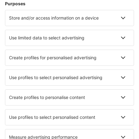
Cazare în Bulgaria - Orașe populare
Cazare în Sozopol
Cazare în Sunny Beach
Cazare în Bourgas
Cazare în Sofia
Cazare în Varna
Cazare în Belaştiţa
Cazare în Kovacevica
Cazare în Silistra
Cazare Aheloy
Cazare Dragoman
Cele mai bune locuri de cazare - orașe
Cazare în Dubeninki
Cazare în Niemcz
Cazare în La Ville-aux-Clercs
Cazare în Benifaio
Cazare în Barr
Cazare în Smithville
Cazare în Mount Zion
Cazare în Conde Bahia