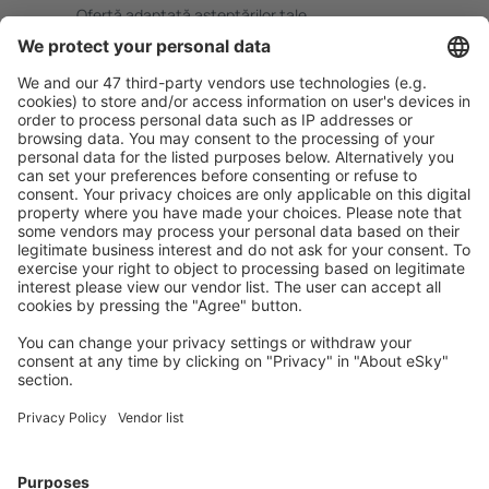
Ofertă adaptată aşteptărilor tale.
Planifică ȋn siguranţă
Rezervare fără griji cu opțiune gratuită de anulare.
Economiseşte mai mult
Prețuri atractive și oferte speciale pentru utilizatorii
conectați.
Cazarea preferată
Alege din peste 1,3 mil. de opţiuni: hoteluri, cabane,
apartamente și altele.
Cele mai căutate cazări de către utilizatorii eSky
Cazare în Italia - Orașe populare