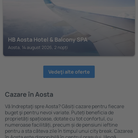
HB Aosta Hotel & Balcony SPA
Aosta, 14 august 2026, 2 nopți
Vedeţi alte oferte
Cazare în Aosta
Vă ȋndreptaţi spre Aosta? Găsiți cazare pentru fiecare
buget şi pentru nevoi variate. Puteți beneficia de
proprietăți spațioase, dotate cu tot confortul, cu
numeroase facilități, precum și de pensiuni ieftine
pentru a sta câteva zile în timpul unui city break. Cazarea
în Aosta este disponibilă în centrul orașului, lângă