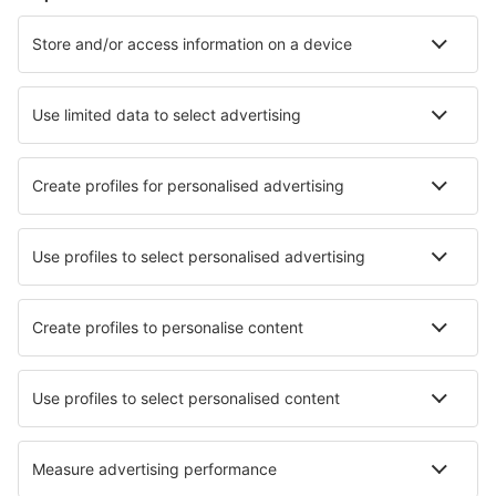
Cazare în Florenţa
Cazare în Milano
Cazare în Napoli
Cazare în Palermo
Cazare în Roma
Cazare în Lampedusa
Cazare în Amalfi
Cazare în Peschici
Cazare în Gaiole in Chianti
Cazare în Finale Ligure
Cele mai bune locuri de cazare - orașe
Cazare în Sliznevo
Cazare în Ivoti
Cazare în La Ville-ès-Nonais
Cazare în Menée
Cazare în Cabo De Palos
Cazare în Brzeszcze
Cazare în Chateau-Thierry
Cazare în Coral Bay
Cazare în Cavanac
Cazare în Leamington