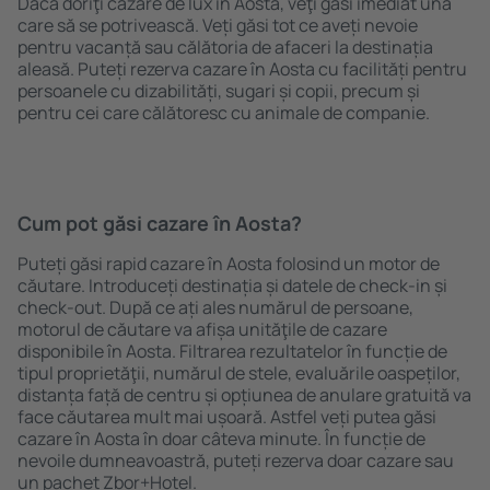
Dacă doriţi cazare de lux în Aosta, veţi găsi imediat una
care să se potrivească. Veți găsi tot ce aveți nevoie
pentru vacanță sau călătoria de afaceri la destinația
aleasă. Puteți rezerva cazare în Aosta cu facilități pentru
persoanele cu dizabilități, sugari și copii, precum și
pentru cei care călătoresc cu animale de companie.
Cum pot găsi cazare în Aosta?
Puteți găsi rapid cazare în Aosta folosind un motor de
căutare. Introduceți destinația și datele de check-in și
check-out. După ce ați ales numărul de persoane,
motorul de căutare va afișa unităţile de cazare
disponibile în Aosta. Filtrarea rezultatelor în funcție de
tipul proprietăţii, numărul de stele, evaluările oaspeților,
distanța față de centru și opțiunea de anulare gratuită va
face căutarea mult mai ușoară. Astfel veți putea găsi
cazare în Aosta în doar câteva minute. În funcție de
nevoile dumneavoastră, puteți rezerva doar cazare sau
un pachet Zbor+Hotel.