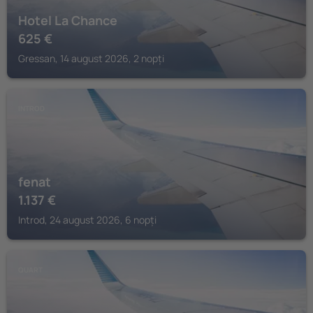
Hotel La Chance
625
€
Gressan, 14 august 2026, 2 nopți
INTROD
fenat
1.137
€
Introd, 24 august 2026, 6 nopți
QUART