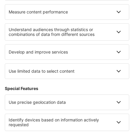
Cele mai bune locuri de cazare - regiuni
Cazare in Val Gardena
Cazare in Umbria
Cazare in Lombardia
Cazare in Val di Fassa
Cazare in Toscana
Cazare in Sliven
Cazare in Jalisco
Cazare in Karpathos
Cazare în La Palma
Cazare in Costa Verde