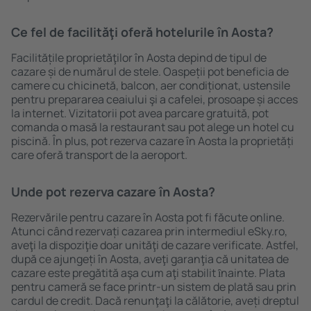
Ce fel de facilităţi oferă hotelurile în Aosta?
Facilitățile proprietăţilor în Aosta depind de tipul de
cazare și de numărul de stele. Oaspeții pot beneficia de
camere cu chicinetă, balcon, aer condiționat, ustensile
pentru prepararea ceaiului şi a cafelei, prosoape și acces
la internet. Vizitatorii pot avea parcare gratuită, pot
comanda o masă la restaurant sau pot alege un hotel cu
piscină. În plus, pot rezerva cazare în Aosta la proprietăți
care oferă transport de la aeroport.
Unde pot rezerva cazare în Aosta?
Rezervările pentru cazare în Aosta pot fi făcute online.
Atunci când rezervați cazarea prin intermediul eSky.ro,
aveţi la dispoziţie doar unităţi de cazare verificate. Astfel,
după ce ajungeți în Aosta, aveţi garanţia că unitatea de
cazare este pregătită aşa cum aţi stabilit ȋnainte. Plata
pentru cameră se face printr-un sistem de plată sau prin
cardul de credit. Dacă renunţaţi la călătorie, aveți dreptul