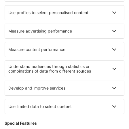
Hoteluri în Naryn
Hoteluri în Berkeley Springs
Hoteluri în Lagundo
Hoteluri în Bruck in der Oberpfalz
Cele mai bune hoteluri - regiuni
Hoteluri in Austria Superioar
Hoteluri in Saalfelden Leogang
Hoteluri in Stubaital
Hoteluri in Wachau
Hoteluri in Faaker See
Hoteluri în Belize
Hoteluri În Mures județul
Hoteluri in Golful Suez
Hoteluri în East Grand Bahama
Hoteluri in Parcul Național West Coast