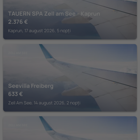
TAUERN SPA Zell am See - Kaprun
2.376
€
Kaprun, 17 august 2026, 5 nopți
ZELL AM SEE
Seevilla Freiberg
633
€
Zell Am See, 14 august 2026, 2 nopți
ZELL AM SEE