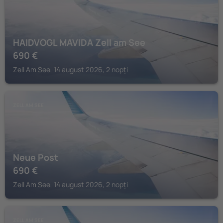
HAIDVOGL MAVIDA Zell am See
690
€
Zell Am See, 14 august 2026, 2 nopți
ZELL AM SEE
Neue Post
690
€
Zell Am See, 14 august 2026, 2 nopți
ZELL AM SEE