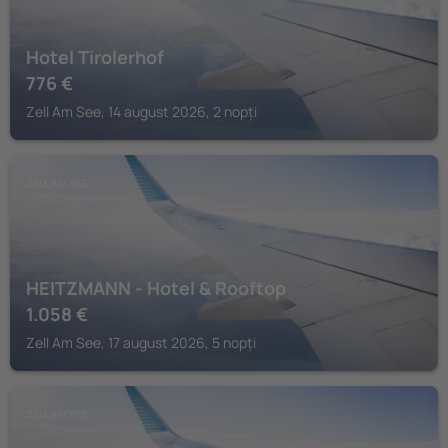
Hotel Tirolerhof
776
€
Zell Am See, 14 august 2026, 2 nopți
ZELL AM SEE
HEITZMANN - Hotel & Rooftop
1.058
€
Zell Am See, 17 august 2026, 5 nopți
ZELL AM SEE