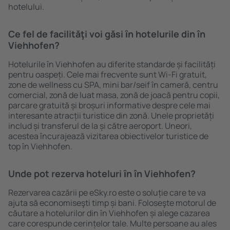
hotelului.
Ce fel de facilităţi voi găsi ȋn hotelurile din în
Viehhofen?
Hotelurile în Viehhofen au diferite standarde și facilități
pentru oaspeți. Cele mai frecvente sunt Wi-Fi gratuit,
zone de wellness cu SPA, mini bar/seif în cameră, centru
comercial, zonă de luat masa, zonă de joacă pentru copii,
parcare gratuită și broșuri informative despre cele mai
interesante atracții turistice din zonă. Unele proprietăți
includ și transferul de la și către aeroport. Uneori,
acestea încurajează vizitarea obiectivelor turistice de
top în Viehhofen.
Unde pot rezerva hoteluri ȋn în Viehhofen?
Rezervarea cazării pe eSky.ro este o soluție care te va
ajuta să economiseşti timp și bani. Foloseşte motorul de
căutare a hotelurilor din în Viehhofen și alege cazarea
care corespunde cerințelor tale. Multe persoane au ales