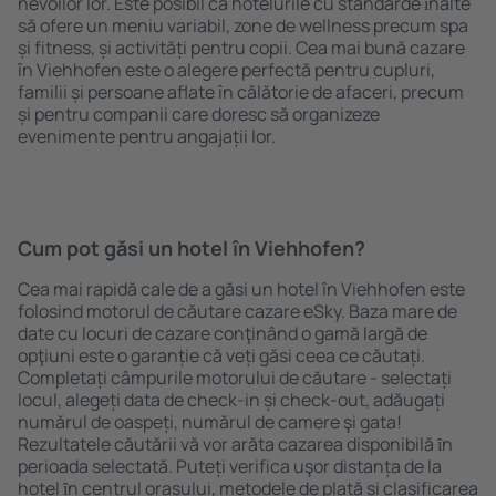
nevoilor lor. Este posibil ca hotelurile cu standarde ȋnalte
să ofere un meniu variabil, zone de wellness precum spa
și fitness, și activități pentru copii. Cea mai bună cazare
în Viehhofen este o alegere perfectă pentru cupluri,
familii și persoane aflate în călătorie de afaceri, precum
și pentru companii care doresc să organizeze
evenimente pentru angajații lor.
Cum pot găsi un hotel în Viehhofen?
Cea mai rapidă cale de a găsi un hotel în Viehhofen este
folosind motorul de căutare cazare eSky. Baza mare de
date cu locuri de cazare conţinând o gamă largă de
opţiuni este o garanție că veți găsi ceea ce căutați.
Completați câmpurile motorului de căutare - selectați
locul, alegeți data de check-in și check-out, adăugați
numărul de oaspeți, numărul de camere şi gata!
Rezultatele căutării vă vor arăta cazarea disponibilă ȋn
perioada selectată. Puteți verifica uşor distanța de la
hotel ȋn centrul orașului, metodele de plată și clasificarea