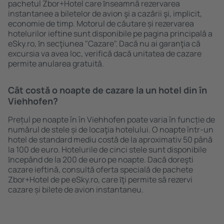
pachetul Zbor+Hotel care ȋnseamnă rezervarea
instantanee a biletelor de avion şi a cazării şi, implicit,
economie de timp. Motorul de căutare și rezervarea
hotelurilor ieftine sunt disponibile pe pagina principală a
eSky.ro, ȋn secţiunea "Cazare". Dacă nu ai garanţia că
excursia va avea loc, verifică dacă unitatea de cazare
permite anularea gratuită.
Cât costă o noapte de cazare la un hotel din în
Viehhofen?
Prețul pe noapte în în Viehhofen poate varia în funcție de
numărul de stele și de locaţia hotelului. O noapte într-un
hotel de standard mediu costă de la aproximativ 50 până
la 100 de euro. Hotelurile de cinci stele sunt disponibile
ȋncepând de la 200 de euro pe noapte. Dacă doreşti
cazare ieftină, consultă oferta specială de pachete
Zbor+Hotel de pe eSky.ro, care ȋţi permite să rezervi
cazare și bilete de avion instantaneu.