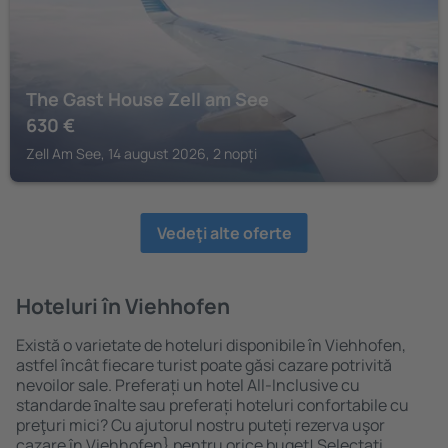
The Gast House Zell am See
630
€
Zell Am See, 14 august 2026, 2 nopți
Vedeţi alte oferte
Hoteluri în Viehhofen
Există o varietate de hoteluri disponibile în Viehhofen,
astfel încât fiecare turist poate găsi cazare potrivită
nevoilor sale. Preferați un hotel All-Inclusive cu
standarde ȋnalte sau preferați hoteluri confortabile cu
preţuri mici? Cu ajutorul nostru puteți rezerva uşor
cazare în Viehhofen} pentru orice buget! Selectați