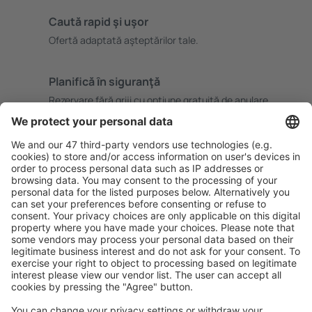
Caută rapid şi uşor
Ofertă adaptată aşteptărilor tale.
Planifică ȋn siguranţă
Rezervare fără griji cu opțiune gratuită de anulare.
Economiseşte mai mult
Prețuri atractive și oferte speciale pentru utilizatorii
conectați.
Cazarea preferată
Alege din peste 1,3 mil. de opţiuni: hoteluri, cabane,
apartamente și altele.
Cele mai căutate hoteluri de către utilizatorii eSky