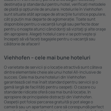
destinația şi standardul pentru hotel, verificați metodele
de plată și opțiunile de anulare. Hotelurile în Viehhofen
sunt situate atât aproape de atracţiile turistice populare,
cât și puțin mai departe de aglomerație. Toate sunt
disponibile pentru o vacanță lungă sau perfecte doar
pentru o noapte atunci când doriţi să vizitaţi şi alte oraşe
din apropiere. Alegeți hotelul care vi se potriveşte și
începeți să vă faceți bagajele pentru o vacanţă sau
călătorie de afaceri!
Viehhofen – cele mai bune hoteluri
O varietate de servicii și o locație atractivă sunt câteva
dintre elementele cheie ale unui hotel All-Inclusive de
succes. Cele mai bune hoteluri din Viehhofen
garantează cel mai înalt standard pentru servicii și o
gamă largă de facilități pentru oaspeți. O cazare cu
standarde ridicate oferă cea mai bună locație, ȋn
apropiere de principalele distracţii din Viehhofen.
Oaspeții pot folosi parcarea gratuită și pot alege o
cameră sau un apartament care să corespundă perfect