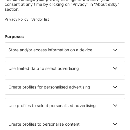
Hoteluri în Austria - Orașe populare
Hoteluri în Graz
Hoteluri în Viena
Hoteluri în Zell Am See
Hoteluri în Schladming
Hoteluri în Solden
Hoteluri în Mariapfarr
Hoteluri în Hollersbach im Pinzgau
Hoteluri în Brand
Hoteluri în Maishofen
Hoteluri în Grossarl
Cele mai bune hoteluri - orașe
Hoteluri în Moreira de Conegos
Hoteluri în San Ferdinando Di Puglia
Hoteluri în Locoal-Mendon
Hoteluri în Escalante
Hoteluri în Elkton
Hoteluri în Hackensack