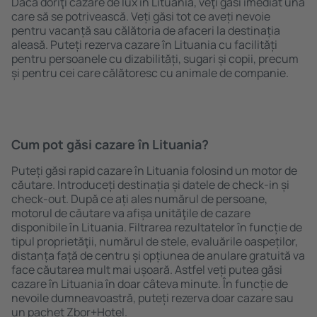
Dacă doriţi cazare de lux în Lituania, veţi găsi imediat una
care să se potrivească. Veți găsi tot ce aveți nevoie
pentru vacanță sau călătoria de afaceri la destinația
aleasă. Puteți rezerva cazare în Lituania cu facilități
pentru persoanele cu dizabilități, sugari și copii, precum
și pentru cei care călătoresc cu animale de companie.
Cum pot găsi cazare în Lituania?
Puteți găsi rapid cazare în Lituania folosind un motor de
căutare. Introduceți destinația și datele de check-in și
check-out. După ce ați ales numărul de persoane,
motorul de căutare va afișa unităţile de cazare
disponibile în Lituania. Filtrarea rezultatelor în funcție de
tipul proprietăţii, numărul de stele, evaluările oaspeților,
distanța față de centru și opțiunea de anulare gratuită va
face căutarea mult mai ușoară. Astfel veți putea găsi
cazare în Lituania în doar câteva minute. În funcție de
nevoile dumneavoastră, puteți rezerva doar cazare sau
un pachet Zbor+Hotel.