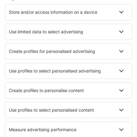
Cazare în Palanga
Cazare în Neringa-Nida
Cazare în Kaunas
Cazare în Vilnius
Cazare în Klaipeda
Cazare în Tauragė
Cazare în Salakas
Cazare în Gargždai
Cazare Skuodas
Cazare Plateliai
Cele mai bune locuri de cazare - orașe
Cazare în Macon
Cazare în Etrembieres
Cazare în Bozovici
Cazare în Dunolly
Cazare în Nantoux
Cazare în Polyana
Cazare în Hauteville-Lompnes
Cazare în Dorfstetten
Cazare în Mittelkalbach
Cazare în Scarborough