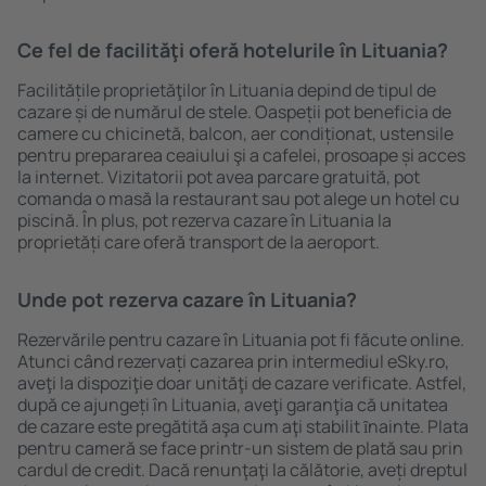
Ce fel de facilităţi oferă hotelurile în Lituania?
Facilitățile proprietăţilor în Lituania depind de tipul de
cazare și de numărul de stele. Oaspeții pot beneficia de
camere cu chicinetă, balcon, aer condiționat, ustensile
pentru prepararea ceaiului şi a cafelei, prosoape și acces
la internet. Vizitatorii pot avea parcare gratuită, pot
comanda o masă la restaurant sau pot alege un hotel cu
piscină. În plus, pot rezerva cazare în Lituania la
proprietăți care oferă transport de la aeroport.
Unde pot rezerva cazare în Lituania?
Rezervările pentru cazare în Lituania pot fi făcute online.
Atunci când rezervați cazarea prin intermediul eSky.ro,
aveţi la dispoziţie doar unităţi de cazare verificate. Astfel,
după ce ajungeți în Lituania, aveţi garanţia că unitatea
de cazare este pregătită aşa cum aţi stabilit ȋnainte. Plata
pentru cameră se face printr-un sistem de plată sau prin
cardul de credit. Dacă renunţaţi la călătorie, aveți dreptul