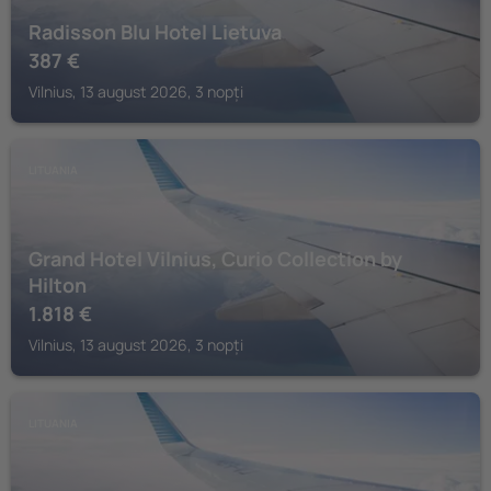
Radisson Blu Hotel Lietuva
387
€
Vilnius, 13 august 2026, 3 nopți
LITUANIA
Grand Hotel Vilnius, Curio Collection by
Hilton
1.818
€
Vilnius, 13 august 2026, 3 nopți
LITUANIA