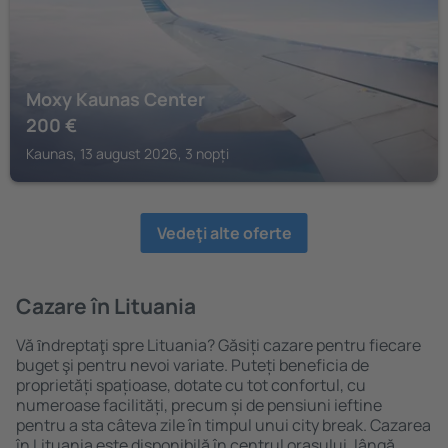
Moxy Kaunas Center
200
€
Kaunas, 13 august 2026, 3 nopți
Vedeţi alte oferte
Cazare în Lituania
Vă ȋndreptaţi spre Lituania? Găsiți cazare pentru fiecare
buget şi pentru nevoi variate. Puteți beneficia de
proprietăți spațioase, dotate cu tot confortul, cu
numeroase facilități, precum și de pensiuni ieftine
pentru a sta câteva zile în timpul unui city break. Cazarea
în Lituania este disponibilă în centrul orașului, lângă