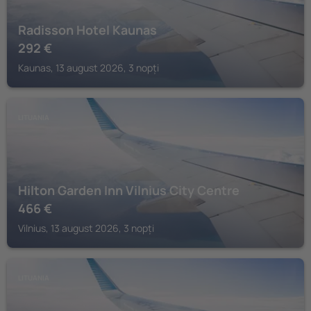
Radisson Hotel Kaunas
292
€
Kaunas, 13 august 2026, 3 nopți
LITUANIA
Hilton Garden Inn Vilnius City Centre
466
€
Vilnius, 13 august 2026, 3 nopți
LITUANIA