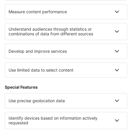
Cele mai bune locuri de cazare - regiuni
Cazare in Aukstaitija National Park
Cazare in Curonian Spit National Park
Cazare in Dzukija National Park
Cazare in Arenal Volcano National Park
Cazare în Chrudimsko - Hlinecko
Cazare În Maramureș
Cazare in Regiunea Dalaman
Cazare on Adratic Coast