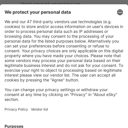
Ofertă adaptată aşteptărilor tale.
Planifică ȋn siguranţă
Rezervare fără griji cu opțiune gratuită de anulare.
Economiseşte mai mult
Prețuri atractive și oferte speciale pentru utilizatorii
conectați.
Cazarea preferată
Alege din peste 1,3 mil. de opţiuni: hoteluri, cabane,
apartamente și altele.
Cele mai căutate cazări de către utilizatorii eSky
Cazare în Lituania - Orașe populare