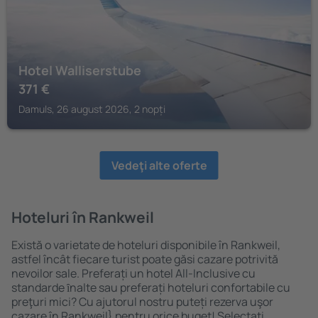
Hotel Walliserstube
371
€
Damuls, 26 august 2026, 2 nopți
Vedeţi alte oferte
Hoteluri în Rankweil
Există o varietate de hoteluri disponibile în Rankweil,
astfel încât fiecare turist poate găsi cazare potrivită
nevoilor sale. Preferați un hotel All-Inclusive cu
standarde ȋnalte sau preferați hoteluri confortabile cu
preţuri mici? Cu ajutorul nostru puteți rezerva uşor
cazare în Rankweil} pentru orice buget! Selectați