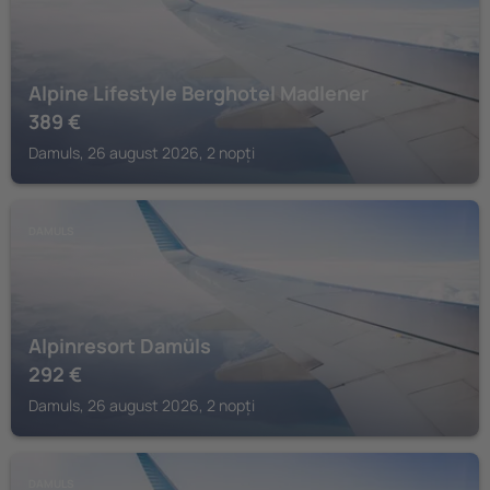
Alpine Lifestyle Berghotel Madlener
389
€
Damuls, 26 august 2026, 2 nopți
DAMULS
Alpinresort Damüls
292
€
Damuls, 26 august 2026, 2 nopți
DAMULS