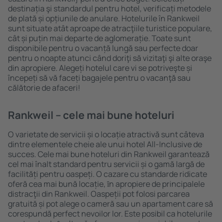
destinația şi standardul pentru hotel, verificați metodele
de plată și opțiunile de anulare. Hotelurile în Rankweil
sunt situate atât aproape de atracţiile turistice populare,
cât și puțin mai departe de aglomerație. Toate sunt
disponibile pentru o vacanță lungă sau perfecte doar
pentru o noapte atunci când doriţi să vizitaţi şi alte oraşe
din apropiere. Alegeți hotelul care vi se potriveşte și
începeți să vă faceți bagajele pentru o vacanţă sau
călătorie de afaceri!
Rankweil – cele mai bune hoteluri
O varietate de servicii și o locație atractivă sunt câteva
dintre elementele cheie ale unui hotel All-Inclusive de
succes. Cele mai bune hoteluri din Rankweil garantează
cel mai înalt standard pentru servicii și o gamă largă de
facilități pentru oaspeți. O cazare cu standarde ridicate
oferă cea mai bună locație, ȋn apropiere de principalele
distracţii din Rankweil. Oaspeții pot folosi parcarea
gratuită și pot alege o cameră sau un apartament care să
corespundă perfect nevoilor lor. Este posibil ca hotelurile