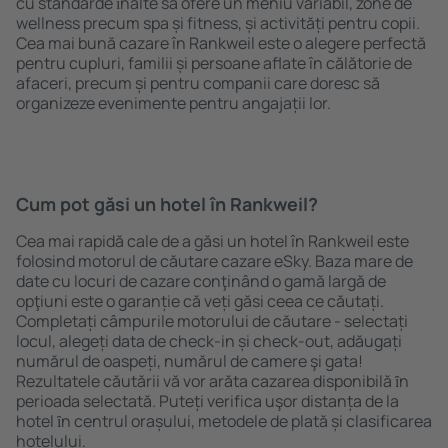
cu standarde ȋnalte să ofere un meniu variabil, zone de
wellness precum spa și fitness, și activități pentru copii.
Cea mai bună cazare în Rankweil este o alegere perfectă
pentru cupluri, familii și persoane aflate în călătorie de
afaceri, precum și pentru companii care doresc să
organizeze evenimente pentru angajații lor.
Cum pot găsi un hotel în Rankweil?
Cea mai rapidă cale de a găsi un hotel în Rankweil este
folosind motorul de căutare cazare eSky. Baza mare de
date cu locuri de cazare conţinând o gamă largă de
opţiuni este o garanție că veți găsi ceea ce căutați.
Completați câmpurile motorului de căutare - selectați
locul, alegeți data de check-in și check-out, adăugați
numărul de oaspeți, numărul de camere şi gata!
Rezultatele căutării vă vor arăta cazarea disponibilă ȋn
perioada selectată. Puteți verifica uşor distanța de la
hotel ȋn centrul orașului, metodele de plată și clasificarea
hotelului.