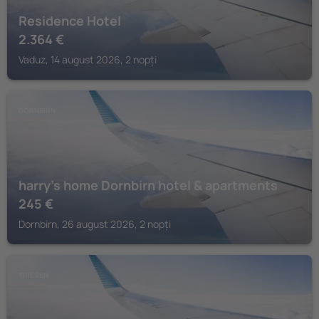
Residence Hotel
2.364
€
Vaduz, 14 august 2026, 2 nopți
DORNBIRN
harry’s home Dornbirn hotel & apartments
245
€
Dornbirn, 26 august 2026, 2 nopți
TRIESEN