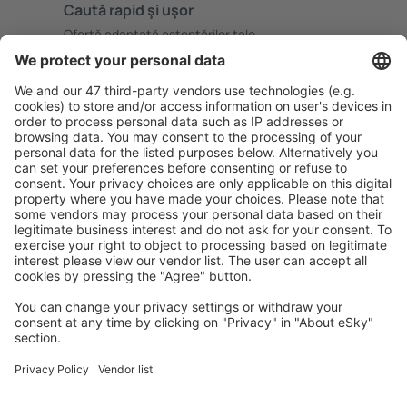
Caută rapid şi uşor
Ofertă adaptată aşteptărilor tale.
Planifică ȋn siguranţă
Rezervare fără griji cu opțiune gratuită de anulare.
Economiseşte mai mult
Prețuri atractive și oferte speciale pentru utilizatorii
conectați.
Cazarea preferată
Alege din peste 1,3 mil. de opţiuni: hoteluri, cabane,
apartamente și altele.
Cele mai căutate hoteluri de către utilizatorii eSky
Hoteluri în Austria - Orașe populare