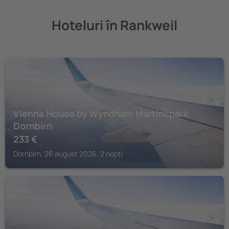
Hoteluri în Rankweil
DORNBIRN
Vienna House by Wyndham Martinspark
Dornbirn
233
€
Dornbirn, 26 august 2026, 2 nopți
VADUZ