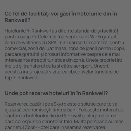
Ce fel de facilităţi voi găsi ȋn hotelurile din în
Rankweil?
Hotelurile în Rankweil au diferite standarde și facilități
pentru oaspeți. Cele mai frecvente sunt Wi-Fi gratuit,
zone de wellness cu SPA, mini bar/seif în cameră, centru
comercial, zonă de luat masa, zonă de joacă pentru copii,
parcare gratuită și broșuri informative despre cele mai
interesante atracții turistice din zonă. Unele proprietăți
includ și transferul de la și către aeroport. Uneori,
acestea încurajează vizitarea obiectivelor turistice de
top în Rankweil.
Unde pot rezerva hoteluri ȋn în Rankweil?
Rezervarea cazării pe eSky.ro este o soluție care te va
ajuta să economiseşti timp și bani. Foloseşte motorul de
căutare a hotelurilor din în Rankweil și alege cazarea
care corespunde cerințelor tale. Multe persoane au ales
pachetul Zbor+Hotel care ȋnseamnă rezervarea