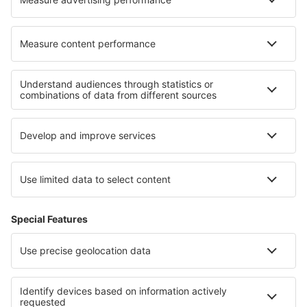
Hoteluri în Rayne
Hoteluri în Dąbrówno
Cele mai bune hoteluri - regiuni
Hoteluri in Neusiedlersee
Hoteluri in Stubaital
Hoteluri in Austria Superioar
Hoteluri în Zell am See
Hoteluri în Kleinwalsertal
Hoteluri in Herrera
Hoteluri in Bohemian Forest
Hoteluri in Tracia
Hoteluri în Moldova
Hoteluri in Antioquia