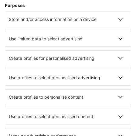
Hoteluri în Zell Am See
Hoteluri în Schladming
Hoteluri în Graz
Hoteluri în Viena
Hoteluri în Solden
Hoteluri în Kaprun
Hoteluri în Wald im Pinzgau
Hoteluri în Wildschoenau
Hoteluri în Berwang
Hoteluri în Saalbach
Cele mai bune hoteluri - orașe
Hoteluri în Sutton
Hoteluri în Trie-chateau
Hoteluri în Gurtnellen
Hoteluri în Lichtenvoorde
Hoteluri în Marina di Davoli
Hoteluri în Fockelberg
Hoteluri în Les Essards
Hoteluri în Lukácsháza