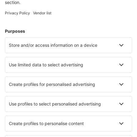
Cazare în Margate
Cazare în Sandton
Cazare în Cape Town
Cazare în Johannesburg
Cazare în Pretoria
Cazare în Wilderness
Cazare în Caledon
Cazare în Hoedspruit
Cazare în Stanford
Cazare în Fouriesburg
Cele mai bune locuri de cazare - orașe
Cazare în Monstein
Cazare în Muides-sur-Loire
Cazare în Laughlin
Cazare în Karl
Cazare în Visconde De Maua
Cazare în Harghita Băi
Cazare în Port Sydney
Cazare în Springfield