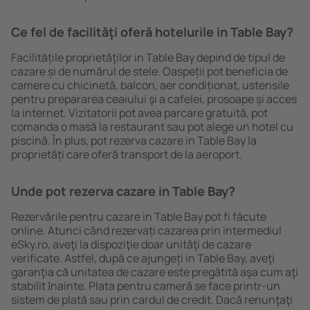
Ce fel de facilităţi oferă hotelurile in Table Bay?
Facilitățile proprietăţilor in Table Bay depind de tipul de
cazare și de numărul de stele. Oaspeții pot beneficia de
camere cu chicinetă, balcon, aer condiționat, ustensile
pentru prepararea ceaiului şi a cafelei, prosoape și acces
la internet. Vizitatorii pot avea parcare gratuită, pot
comanda o masă la restaurant sau pot alege un hotel cu
piscină. În plus, pot rezerva cazare in Table Bay la
proprietăți care oferă transport de la aeroport.
Unde pot rezerva cazare in Table Bay?
Rezervările pentru cazare in Table Bay pot fi făcute
online. Atunci când rezervați cazarea prin intermediul
eSky.ro, aveţi la dispoziţie doar unităţi de cazare
verificate. Astfel, după ce ajungeți in Table Bay, aveţi
garanţia că unitatea de cazare este pregătită aşa cum aţi
stabilit ȋnainte. Plata pentru cameră se face printr-un
sistem de plată sau prin cardul de credit. Dacă renunţaţi