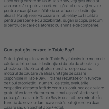
Dacă doriţi cazare de lux in Table Bay, veţi găsi imediat
una care să se potrivească. Veți găsi tot ce aveți nevoie
pentru vacanță sau călătoria de afaceri la destinația
aleasă. Puteți rezerva cazare in Table Bay cu facilități
pentru persoanele cu dizabilități, sugari și copii, precum
și pentru cei care călătoresc cu animale de companie.
Cum pot găsi cazare in Table Bay?
Puteți găsi rapid cazare in Table Bay folosind un motor de
căutare. Introduceți destinația și datele de check-in și
check-out. După ce ați ales numărul de persoane,
motorul de căutare va afișa unităţile de cazare
disponibile in Table Bay. Filtrarea rezultatelor în funcție
de tipul proprietăţii, numărul de stele, evaluările
oaspeților, distanța față de centru și opțiunea de anulare
gratuită va face căutarea mult mai ușoară. Astfel veți
putea găsi cazare in Table Bay în doar câteva minute. În
funcție de nevoile dumneavoastră, puteți rezerva doar
cazare sau un pachet Zbor+Hotel.