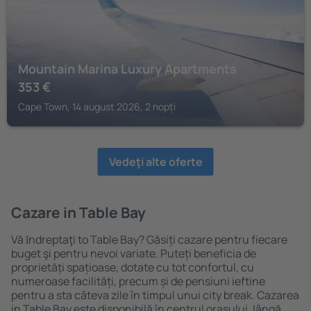
Mountain Marina Luxury Apartments
353
€
Cape Town, 14 august 2026, 2 nopți
Vedeţi alte oferte
Cazare in Table Bay
Vă ȋndreptaţi to Table Bay? Găsiți cazare pentru fiecare
buget şi pentru nevoi variate. Puteți beneficia de
proprietăți spațioase, dotate cu tot confortul, cu
numeroase facilități, precum și de pensiuni ieftine
pentru a sta câteva zile în timpul unui city break. Cazarea
in Table Bay este disponibilă în centrul orașului, lângă