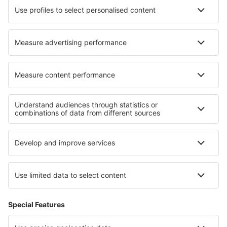
Cazare în Králiky
Cazare în Willingshausen
Cele mai bune locuri de cazare - regiuni
Cazare in Thornybush Game Reserve
Cazare in Timbavati Game Reserve
Cazare în Parcul Național Kruger
Cazare in Pongolapoort Nature Reserve
Cazare in Sabi Sand Game Reserve
Cazare in Tabasco
Cazare Plovdiv province
Cazare in Southern Transdanubia
Cazare în regiunea Rivierei Franceze
Cazare in Lacul Como