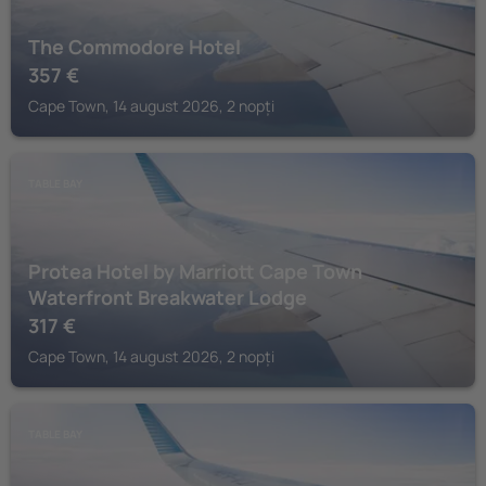
The Commodore Hotel
357
€
Cape Town, 14 august 2026, 2 nopți
TABLE BAY
Protea Hotel by Marriott Cape Town
Waterfront Breakwater Lodge
317
€
Cape Town, 14 august 2026, 2 nopți
TABLE BAY