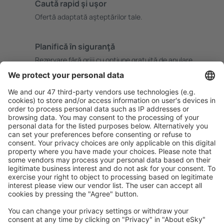
Caută rapid şi uşor
Ofertă adaptată aşteptărilor tale.
Planifică ȋn siguranţă
Rezervare fără griji cu opțiune gratuită de anulare.
Economiseşte mai mult
Prețuri atractive și oferte speciale pentru utilizatorii
conectați.
Cazarea preferată
Alege din peste 1,3 mil. de opţiuni: hoteluri, cabane,
apartamente și altele.
Cele mai căutate cazări de către utilizatorii eSky
Cazare în Africa de Sud - Orașe populare