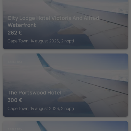
City Lodge Hotel Victoria And Alfred
Waterfront
282
€
Cape Town, 14 august 2026, 2 nopți
TABLE BAY
The Portswood Hotel
300
€
Cape Town, 14 august 2026, 2 nopți
TABLE BAY