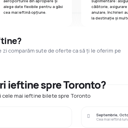
aeroporturile din apropiere și
suplimentare: asigu
alege date flexibile pentru a găsi
călătorie, asigurare
cea mai ieftină opțiune.
anulare, închirieri a
la destinaţie și mult
ftine?
are zi comparăm sute de oferte ca să ți le oferim pe
i ieftine spre Toronto?
 cele mai ieftine bilete spre Toronto
Septembrie, Oct
Cea mai ieftină lun