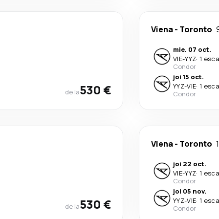
Viena
-
Toronto
mie. 07 oct.
VIE
-
YYZ
·
1 esca
Condor
joi 15 oct.
530 €
YYZ
-
VIE
·
1 esca
de la
Condor
Viena
-
Toronto
joi 22 oct.
VIE
-
YYZ
·
1 esca
Condor
joi 05 nov.
530 €
YYZ
-
VIE
·
1 esca
de la
Condor