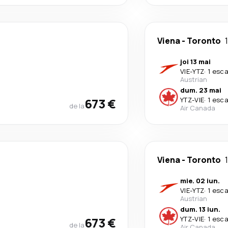
Viena
-
Toronto
1
joi 13 mai
VIE
-
YTZ
·
1 esca
Austrian
dum. 23 mai
673 €
YTZ
-
VIE
·
1 esca
de la
Air Canada
Viena
-
Toronto
mie. 02 iun.
VIE
-
YTZ
·
1 esca
Austrian
dum. 13 iun.
673 €
YTZ
-
VIE
·
1 esca
de la
Air Canada