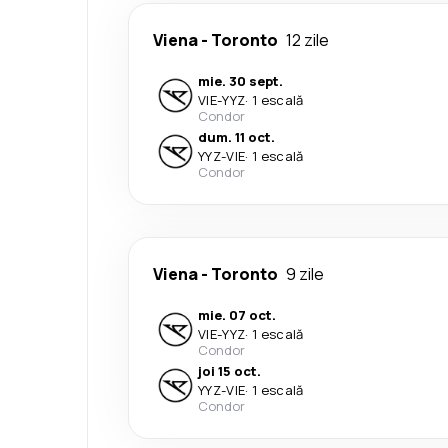
Viena
-
Toronto
12 zile
mie. 30 sept.
VIE
-
YYZ
·
1 escală
Condor
dum. 11 oct.
YYZ
-
VIE
·
1 escală
Condor
Viena
-
Toronto
9 zile
mie. 07 oct.
VIE
-
YYZ
·
1 escală
Condor
joi 15 oct.
YYZ
-
VIE
·
1 escală
Condor