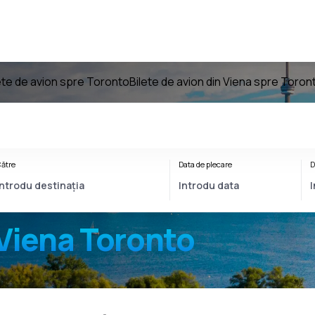
ete de avion spre Toronto
Bilete de avion din Viena spre Toron
ătre
Data de plecare
D
Viena Toronto