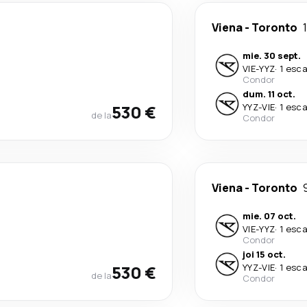
Viena
-
Toronto
mie. 30 sept.
VIE
-
YYZ
·
1 esca
Condor
dum. 11 oct.
530 €
YYZ
-
VIE
·
1 esca
de la
Condor
Viena
-
Toronto
mie. 07 oct.
VIE
-
YYZ
·
1 esca
Condor
joi 15 oct.
530 €
YYZ
-
VIE
·
1 esca
de la
Condor