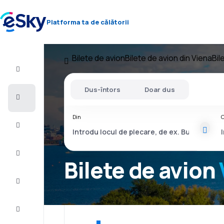
Platforma ta de călătorii
Bilete de avion
Bilete de avion din Viena
Bil
Zbor+Hotel
Dus-întors
Doar dus
Bilete
de
avion
Din
C
Vacanţe
Vară
2026
Bilete de avion
Iarnă
2026/27
Last
minute