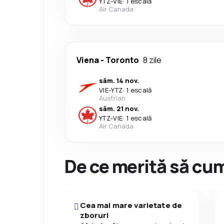
YTZ
-
VIE
·
1 escală
Air Canada
Viena
-
Toronto
8 zile
sâm. 14 nov.
VIE
-
YTZ
·
1 escală
Austrian
sâm. 21 nov.
YTZ
-
VIE
·
1 escală
Air Canada
De ce merită să cum
Cea mai mare varietate de
zboruri