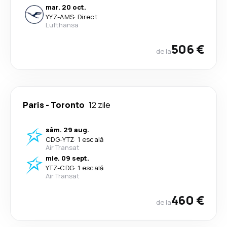
mar. 20 oct.
YYZ
-
AMS
·
Direct
Lufthansa
506 €
de la
Paris
-
Toronto
12 zile
sâm. 29 aug.
CDG
-
YTZ
·
1 escală
Air Transat
mie. 09 sept.
YTZ
-
CDG
·
1 escală
Air Transat
460 €
de la