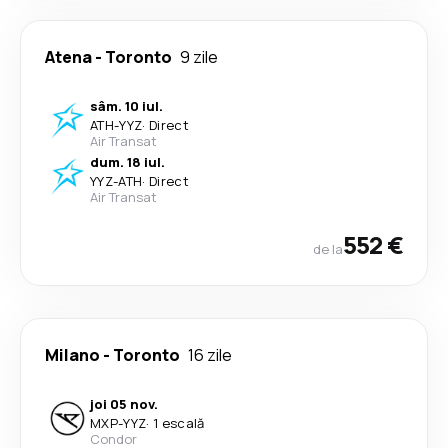
Atena
-
Toronto
9 zile
sâm. 10 iul.
ATH
-
YYZ
·
Direct
Air Transat
dum. 18 iul.
YYZ
-
ATH
·
Direct
Air Transat
552 €
de la
Milano
-
Toronto
16 zile
joi 05 nov.
MXP
-
YYZ
·
1 escală
Condor