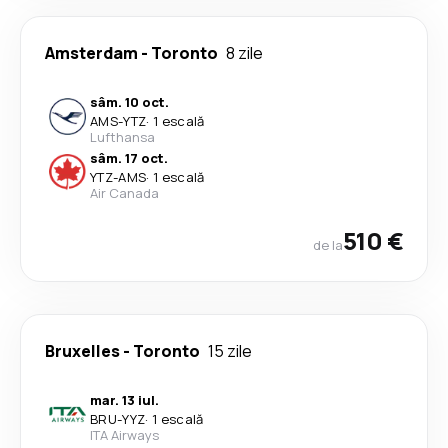
Amsterdam
-
Toronto
8 zile
sâm. 10 oct.
AMS
-
YTZ
·
1 escală
Lufthansa
sâm. 17 oct.
YTZ
-
AMS
·
1 escală
Air Canada
510 €
de la
Bruxelles
-
Toronto
15 zile
mar. 13 iul.
BRU
-
YYZ
·
1 escală
ITA Airways