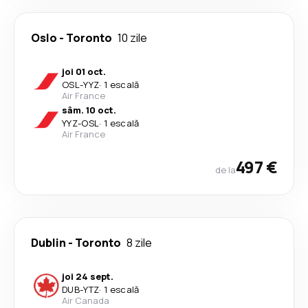
Oslo
-
Toronto
10 zile
joi 01 oct.
OSL
-
YYZ
·
1 escală
Air France
sâm. 10 oct.
YYZ
-
OSL
·
1 escală
Air France
497 €
de la
Dublin
-
Toronto
8 zile
joi 24 sept.
DUB
-
YTZ
·
1 escală
Air Canada