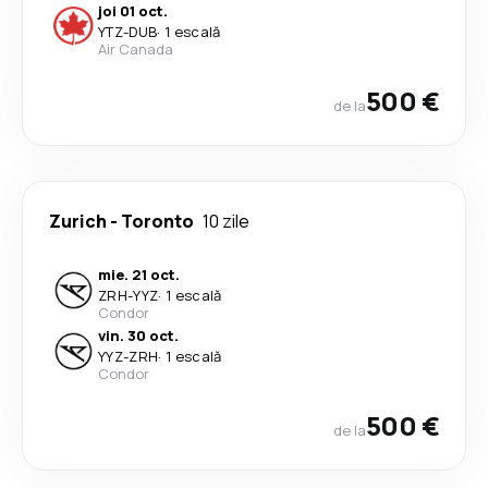
joi 01 oct.
YTZ
-
DUB
·
1 escală
Air Canada
500 €
de la
Zurich
-
Toronto
10 zile
mie. 21 oct.
ZRH
-
YYZ
·
1 escală
Condor
vin. 30 oct.
YYZ
-
ZRH
·
1 escală
Condor
500 €
de la