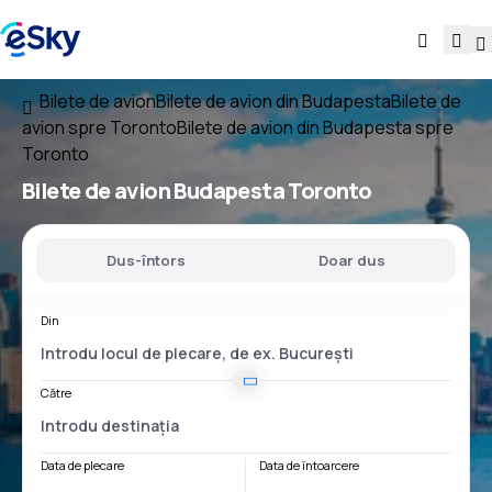
Bilete de avion
Bilete de avion din Budapesta
Bilete de
avion spre Toronto
Bilete de avion din Budapesta spre
Toronto
Bilete de avion
Budapesta Toronto
Dus-întors
Doar dus
Din
Către
Data de plecare
Data de întoarcere