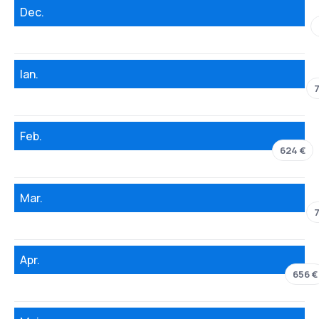
Dec.
Ian.
7
Feb.
624 €
Mar.
7
Apr.
656 €