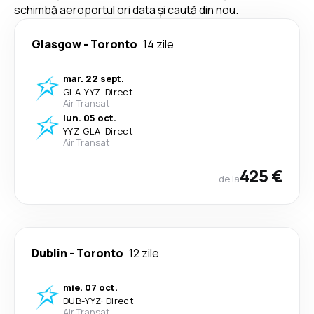
schimbă aeroportul ori data și caută din nou.
Glasgow
-
Toronto
14 zile
mar. 22 sept.
GLA
-
YYZ
·
Direct
Air Transat
lun. 05 oct.
YYZ
-
GLA
·
Direct
Air Transat
425 €
de la
Dublin
-
Toronto
12 zile
mie. 07 oct.
DUB
-
YYZ
·
Direct
Air Transat