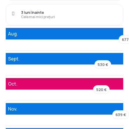
3 luni înainte
Cele mai mici prețuri
Aug.
677
Sept.
530 €
Oct.
520 €
Nov.
639 €