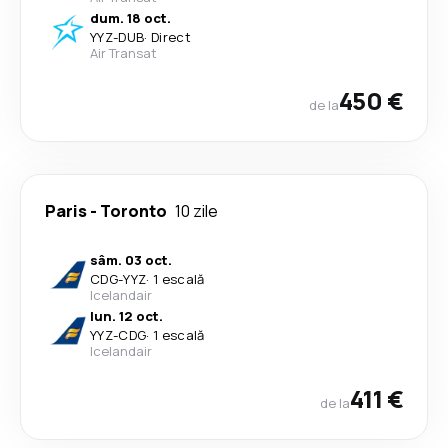
dum. 18 oct.
YYZ
-
DUB
·
Direct
Air Transat
450 €
de la
Paris
-
Toronto
10 zile
sâm. 03 oct.
CDG
-
YYZ
·
1 escală
Icelandair
lun. 12 oct.
YYZ
-
CDG
·
1 escală
Icelandair
411 €
de la