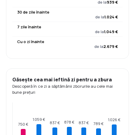
de la
939 €
30 de zile înainte
de la
1.024 €
7 zile înainte
de la
1.049 €
Cu o zi înainte
de la
2.679 €
Găsește cea mai ieftină zi pentru a zbura
Descoperă în ce zi a săptămânii zborurile au cele mai
bune prețuri
1.059 €
1.026 €
878 €
837 €
837 €
789 €
750 €