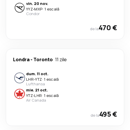
vin. 20 nov.
YYZ
-
MXP
·
1 escală
Condor
470 €
de la
Londra
-
Toronto
11 zile
dum. 11 oct.
LHR
-
YTZ
·
1 escală
Lufthansa
mie. 21 oct.
YTZ
-
LHR
·
1 escală
Air Canada
495 €
de la