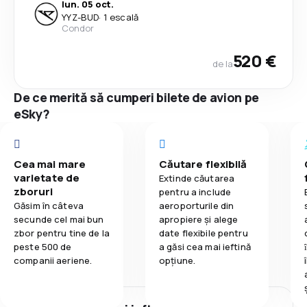
lun. 05 oct.
YYZ
-
BUD
·
1 escală
Condor
520 €
de la
De ce merită să cumperi bilete de avion pe
eSky?
Cea mai mare
Căutare flexibilă
varietate de
Extinde căutarea
zboruri
pentru a include
Găsim în câteva
aeroporturile din
secunde cel mai bun
apropiere și alege
zbor pentru tine de la
date flexibile pentru
peste 500 de
a găsi cea mai ieftină
companii aeriene.
opțiune.