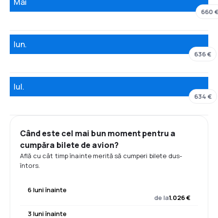
Mai
660 
Iun.
636 €
Iul.
634 €
Când este cel mai bun moment pentru a
cumpăra bilete de avion?
Află cu cât timp înainte merită să cumperi bilete dus-
întors.
6 luni înainte
de la
1.026 €
3 luni înainte