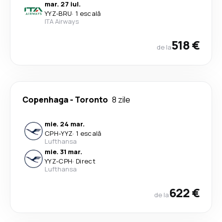
mar. 27 iul.
YYZ
-
BRU
·
1 escală
ITA Airways
518 €
de la
Copenhaga
-
Toronto
8 zile
mie. 24 mar.
CPH
-
YYZ
·
1 escală
Lufthansa
mie. 31 mar.
YYZ
-
CPH
·
Direct
Lufthansa
622 €
de la