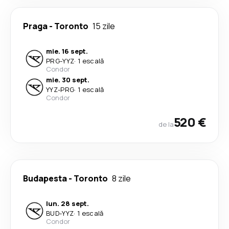
Praga
-
Toronto
15 zile
mie. 16 sept.
PRG
-
YYZ
·
1 escală
Condor
mie. 30 sept.
YYZ
-
PRG
·
1 escală
Condor
520 €
de la
Budapesta
-
Toronto
8 zile
lun. 28 sept.
BUD
-
YYZ
·
1 escală
Condor