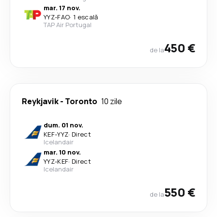
mar. 17 nov.
YYZ
-
FAO
·
1 escală
TAP Air Portugal
450 €
de la
Reykjavik
-
Toronto
10 zile
dum. 01 nov.
KEF
-
YYZ
·
Direct
Icelandair
mar. 10 nov.
YYZ
-
KEF
·
Direct
Icelandair
550 €
de la