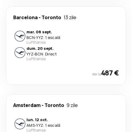
Barcelona
-
Toronto
13 zile
mar. 08 sept.
BCN
-
YYZ
·
1 escală
Lufthansa
dum. 20 sept.
YYZ
-
BCN
·
Direct
Lufthansa
487 €
de la
Amsterdam
-
Toronto
9 zile
lun. 12 oct.
AMS
-
YYZ
·
1 escală
Lufthansa