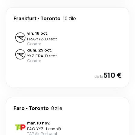
Frankfurt
-
Toronto
10 zile
vin. 16 oct.
FRA
-
YYZ
·
Direct
Condor
dum. 25 oct.
YYZ
-
FRA
·
Direct
Condor
510 €
de la
Faro
-
Toronto
8 zile
mar. 10 nov.
FAO
-
YYZ
·
1 escală
TAP Air Portugal