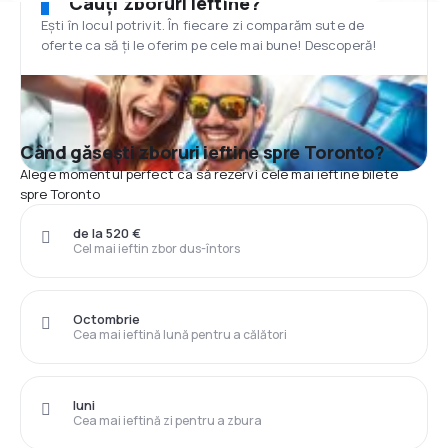
Cauți zboruri ieftine?
Ești în locul potrivit. În fiecare zi comparăm sute de
oferte ca să ți le oferim pe cele mai bune! Descoperă!
Când găsești zboruri ieftine spre Toronto?
Alege momentul perfect ca să rezervi cele mai ieftine bilete
spre Toronto
de la 520 €
Cel mai ieftin zbor dus-întors
Octombrie
Cea mai ieftină lună pentru a călători
luni
Cea mai ieftină zi pentru a zbura