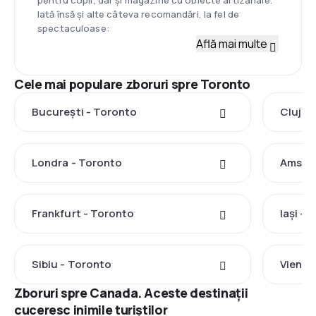
Iată însă și alte câteva recomandări, la fel de
spectaculoase:
Află mai multe
Cele mai populare zboruri spre Toronto
București - Toronto
Cluj-N
Londra - Toronto
Amster
Frankfurt - Toronto
Iași - 
Sibiu - Toronto
Viena 
Zboruri spre Canada. Aceste destinații
cuceresc inimile turiștilor