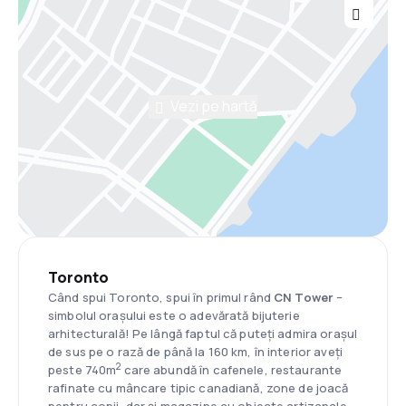
Vezi pe hartă
Toronto
Când spui Toronto, spui în primul rând
CN Tower
–
simbolul orașului este o adevărată bijuterie
arhitecturală! Pe lângă faptul că puteți admira orașul
de sus pe o rază de până la 160 km, în interior aveți
2
peste 740m
care abundă în cafenele, restaurante
rafinate cu mâncare tipic canadiană, zone de joacă
pentru copii, dar și magazine cu obiecte artizanale.