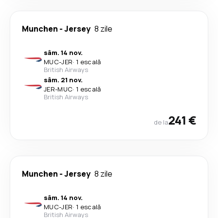
Munchen
-
Jersey
8 zile
sâm. 14 nov.
MUC
-
JER
·
1 escală
British Airways
sâm. 21 nov.
JER
-
MUC
·
1 escală
British Airways
241 €
de la
Munchen
-
Jersey
8 zile
sâm. 14 nov.
MUC
-
JER
·
1 escală
British Airways