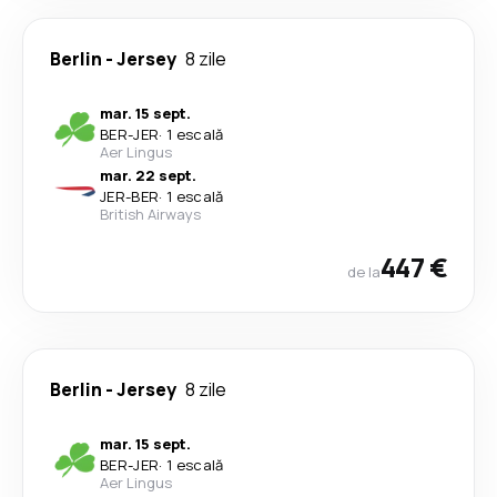
Berlin
-
Jersey
8 zile
mar. 15 sept.
BER
-
JER
·
1 escală
Aer Lingus
mar. 22 sept.
JER
-
BER
·
1 escală
British Airways
447 €
de la
Berlin
-
Jersey
8 zile
mar. 15 sept.
BER
-
JER
·
1 escală
Aer Lingus