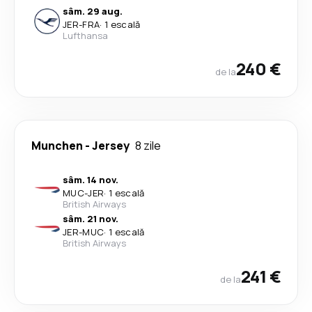
sâm. 29 aug.
JER
-
FRA
·
1 escală
Lufthansa
240 €
de la
Munchen
-
Jersey
8 zile
sâm. 14 nov.
MUC
-
JER
·
1 escală
British Airways
sâm. 21 nov.
JER
-
MUC
·
1 escală
British Airways
241 €
de la