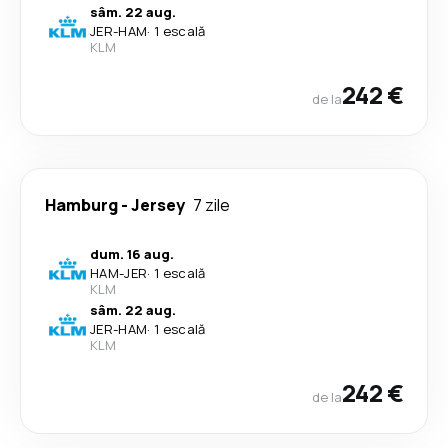
sâm. 22 aug.
JER
-
HAM
·
1 escală
KLM
242 €
de la
Hamburg
-
Jersey
7 zile
dum. 16 aug.
HAM
-
JER
·
1 escală
KLM
sâm. 22 aug.
JER
-
HAM
·
1 escală
KLM
242 €
de la