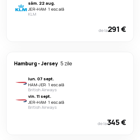
sâm. 22 aug.
JER
-
HAM
·
1 escală
KLM
291 €
de la
Hamburg
-
Jersey
5 zile
lun. 07 sept.
HAM
-
JER
·
1 escală
British Airways
vin. 11 sept.
JER
-
HAM
·
1 escală
British Airways
345 €
de la