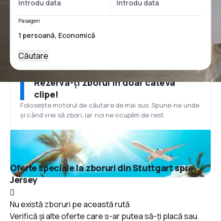
Pasageri
Căutare
Rezervă-ți zborul în doar câteva
clipe!
Folosește motorul de căutare de mai sus. Spune-ne unde
și când vrei să zbori, iar noi ne ocupăm de rest.
Oferte speciale la zboruri din Stuttgart spre
Jersey
Nu există zboruri pe această rută
Verifică și alte oferte care s-ar putea să-ți placă sau