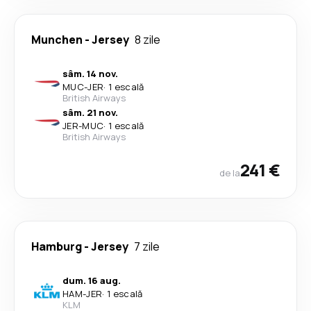
Munchen
-
Jersey
8 zile
sâm. 14 nov.
MUC
-
JER
·
1 escală
British Airways
sâm. 21 nov.
JER
-
MUC
·
1 escală
British Airways
241 €
de la
Hamburg
-
Jersey
7 zile
dum. 16 aug.
HAM
-
JER
·
1 escală
KLM