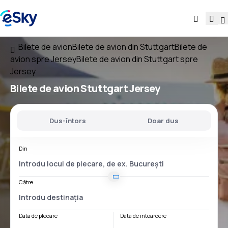
Bilete de avion
Bilete de avion din Stuttgart
Bilete de
avion spre Jersey
Bilete de avion din Stuttgart spre
Jersey
Bilete de avion
Stuttgart Jersey
Dus-întors
Doar dus
Din
Către
Data de plecare
Data de întoarcere