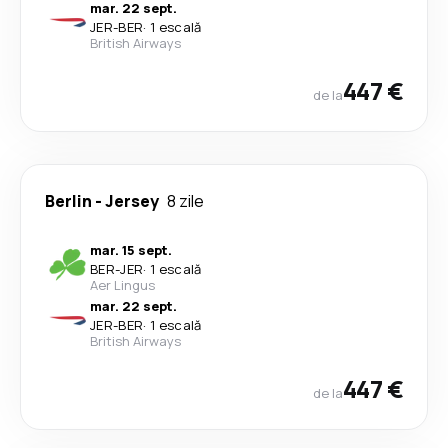
mar. 22 sept.
JER
-
BER
·
1 escală
British Airways
447 €
de la
Berlin
-
Jersey
8 zile
mar. 15 sept.
BER
-
JER
·
1 escală
Aer Lingus
mar. 22 sept.
JER
-
BER
·
1 escală
British Airways
447 €
de la