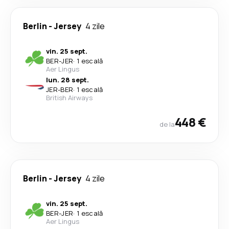
Berlin
-
Jersey
4 zile
vin. 25 sept.
BER
-
JER
·
1 escală
Aer Lingus
lun. 28 sept.
JER
-
BER
·
1 escală
British Airways
448 €
de la
Berlin
-
Jersey
4 zile
vin. 25 sept.
BER
-
JER
·
1 escală
Aer Lingus