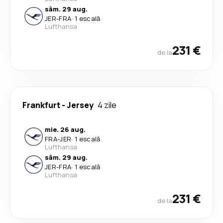
sâm. 29 aug.
JER
-
FRA
·
1 escală
Lufthansa
231 €
de la
Frankfurt
-
Jersey
4 zile
mie. 26 aug.
FRA
-
JER
·
1 escală
Lufthansa
sâm. 29 aug.
JER
-
FRA
·
1 escală
Lufthansa
231 €
de la