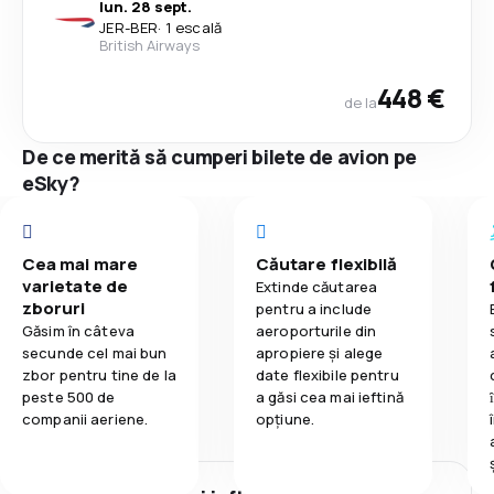
lun. 28 sept.
JER
-
BER
·
1 escală
British Airways
448 €
de la
De ce merită să cumperi bilete de avion pe
eSky?
Cea mai mare
Căutare flexibilă
varietate de
Extinde căutarea
zboruri
pentru a include
Găsim în câteva
aeroporturile din
secunde cel mai bun
apropiere și alege
zbor pentru tine de la
date flexibile pentru
peste 500 de
a găsi cea mai ieftină
companii aeriene.
opțiune.