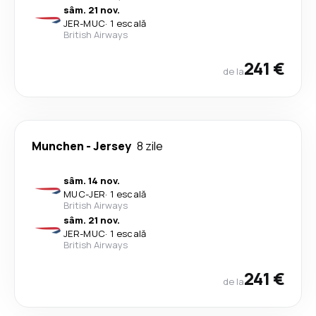
sâm. 21 nov.
JER
-
MUC
·
1 escală
British Airways
241 €
de la
Munchen
-
Jersey
8 zile
sâm. 14 nov.
MUC
-
JER
·
1 escală
British Airways
sâm. 21 nov.
JER
-
MUC
·
1 escală
British Airways
241 €
de la