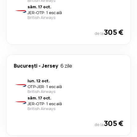
British Airways
sâm. 17 oct.
JER
-
OTP
·
1 escală
British Airways
305 €
de la
București
-
Jersey
6 zile
lun. 12 oct.
OTP
-
JER
·
1 escală
British Airways
sâm. 17 oct.
JER
-
OTP
·
1 escală
British Airways
305 €
de la