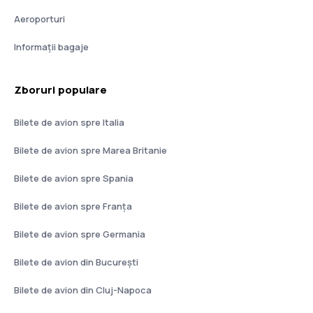
Aeroporturi
Informații bagaje
Zboruri populare
Bilete de avion spre Italia
Bilete de avion spre Marea Britanie
Bilete de avion spre Spania
Bilete de avion spre Franţa
Bilete de avion spre Germania
Bilete de avion din București
Bilete de avion din Cluj-Napoca