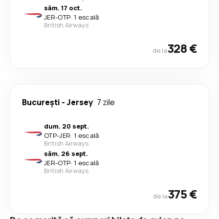
sâm. 17 oct.
JER
-
OTP
·
1 escală
British Airways
328 €
de la
București
-
Jersey
7 zile
dum. 20 sept.
OTP
-
JER
·
1 escală
British Airways
sâm. 26 sept.
JER
-
OTP
·
1 escală
British Airways
375 €
de la