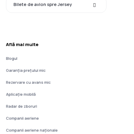
Bilete de avion spre Jersey
Află mai multe
Blogul
Garanția prețului mic
Rezervare cu avans mic
Aplicație mobilă
Radar de zboruri
Companii aeriene
Companii aeriene naţionale