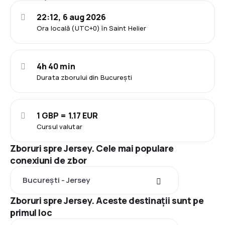
22:12, 6 aug 2026
Ora locală (UTC+0) în Saint Helier
4h 40 min
Durata zborului din București
1 GBP = 1.17 EUR
Cursul valutar
Zboruri spre Jersey. Cele mai populare
conexiuni de zbor
București - Jersey
Zboruri spre Jersey. Aceste destinații sunt pe
primul loc