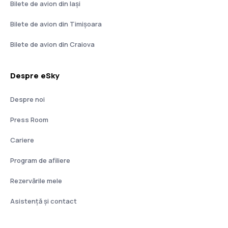
Bilete de avion din Iași
Bilete de avion din Timișoara
Bilete de avion din Craiova
Despre eSky
Despre noi
Press Room
Cariere
Program de afiliere
Rezervările mele
Asistenţă şi contact