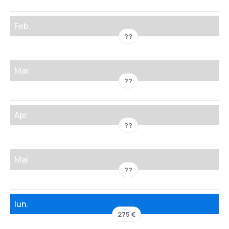
Feb.
??
Mar.
??
Apr.
??
Mai
??
Iun.
275 €