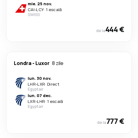
mie. 25 nov.
CAI
-
LCY
·
1 escală
SWISS
444 €
de la
Londra
-
Luxor
8 zile
lun. 30 nov.
LHR
-
LXR
·
Direct
Egyptair
lun. 07 dec.
LXR
-
LHR
·
1 escală
Egyptair
777 €
de la