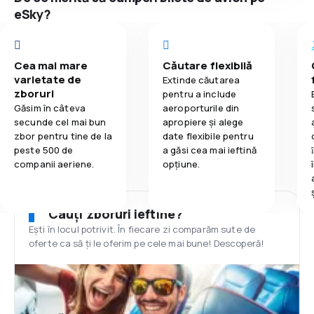
eSky?
Cea mai mare
Căutare flexibilă
varietate de
Extinde căutarea
zboruri
pentru a include
Găsim în câteva
aeroporturile din
secunde cel mai bun
apropiere și alege
zbor pentru tine de la
date flexibile pentru
peste 500 de
a găsi cea mai ieftină
companii aeriene.
opțiune.
Cauți zboruri ieftine?
Ești în locul potrivit. În fiecare zi comparăm sute de
oferte ca să ți le oferim pe cele mai bune! Descoperă!