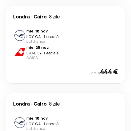
Londra
-
Cairo
8 zile
mie. 18 nov.
LCY
-
CAI
·
1 escală
Lufthansa
mie. 25 nov.
CAI
-
LCY
·
1 escală
SWISS
444 €
de la
Londra
-
Cairo
8 zile
mie. 18 nov.
LCY
-
CAI
·
1 escală
Lufthansa