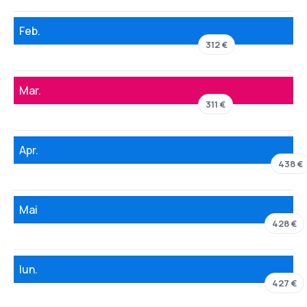
Feb.
312 €
Mar.
311 €
Apr.
438 €
Mai
428 €
Iun.
427 €