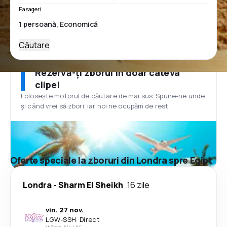
Pasageri
Căutare
Rezervă-ți zborul în doar câteva
clipe!
Folosește motorul de căutare de mai sus. Spune-ne unde
și când vrei să zbori, iar noi ne ocupăm de rest.
Oferte speciale la zboruri din Londra spre Egipt
Londra
-
Sharm El Sheikh
16 zile
vin. 27 nov.
LGW
-
SSH
·
Direct