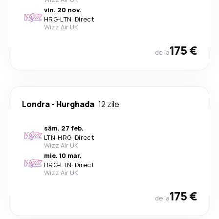
vin. 20 nov.
HRG
-
LTN
·
Direct
Wizz Air UK
175 €
de la
Londra
-
Hurghada
12 zile
sâm. 27 feb.
LTN
-
HRG
·
Direct
Wizz Air UK
mie. 10 mar.
HRG
-
LTN
·
Direct
Wizz Air UK
175 €
de la