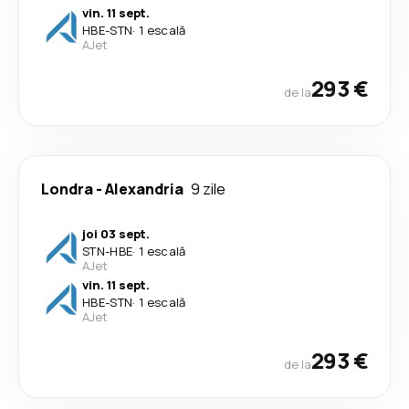
vin. 11 sept.
HBE
-
STN
·
1 escală
AJet
293 €
de la
Londra
-
Alexandria
9 zile
joi 03 sept.
STN
-
HBE
·
1 escală
AJet
vin. 11 sept.
HBE
-
STN
·
1 escală
AJet
293 €
de la