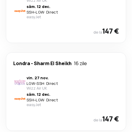
Wizz Air UK
sâm. 12 dec.
SSH
-
LGW
·
Direct
easyJet
147 €
de la
Londra
-
Sharm El Sheikh
16 zile
vin. 27 nov.
LGW
-
SSH
·
Direct
Wizz Air UK
sâm. 12 dec.
SSH
-
LGW
·
Direct
easyJet
147 €
de la