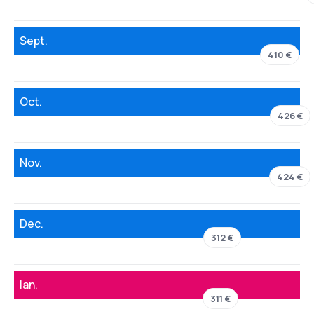
Sept.
410 €
Oct.
426 €
Nov.
424 €
Dec.
312 €
Ian.
311 €