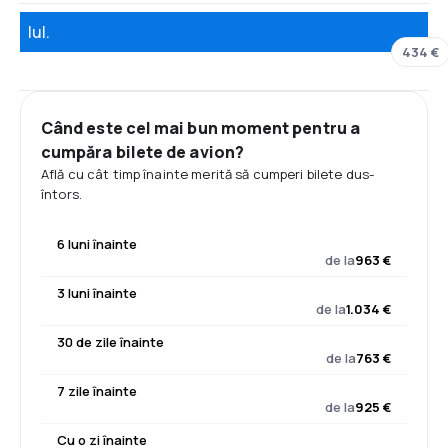
Iul.
434 €
Când este cel mai bun moment pentru a
cumpăra bilete de avion?
Află cu cât timp înainte merită să cumperi bilete dus-
întors.
6 luni înainte
de la
963 €
3 luni înainte
de la
1.034 €
30 de zile înainte
de la
763 €
7 zile înainte
de la
925 €
Cu o zi înainte