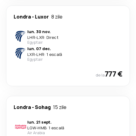
Londra
-
Luxor
8 zile
lun. 30 nov.
LHR
-
LXR
·
Direct
Egyptair
lun. 07 dec.
LXR
-
LHR
·
1 escală
Egyptair
777 €
de la
Londra
-
Sohag
15 zile
lun. 21 sept.
LGW
-
HMB
·
1 escală
Air Arabia