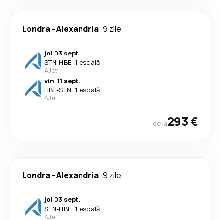
Londra
-
Alexandria
9 zile
joi 03 sept.
STN
-
HBE
·
1 escală
AJet
vin. 11 sept.
HBE
-
STN
·
1 escală
AJet
293 €
de la
Londra
-
Alexandria
9 zile
joi 03 sept.
STN
-
HBE
·
1 escală
AJet