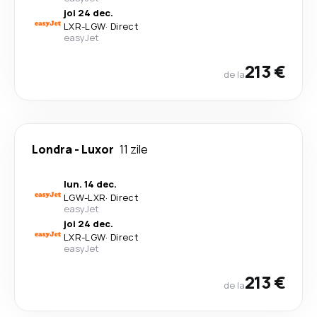
joi 24 dec.
LXR
-
LGW
·
Direct
easyJet
213 €
de la
Londra
-
Luxor
11 zile
lun. 14 dec.
LGW
-
LXR
·
Direct
easyJet
joi 24 dec.
LXR
-
LGW
·
Direct
easyJet
213 €
de la