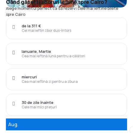
Când găsești zboruri ieftine spre Cairo?
Alege momentul perfect ca să rezervi cele mai ieftine bilete
spre Cairo
de la 311 €
Cel mai ieftin zbor dus-întors
Ianuarie, Martie
Cea mai ieftină lună pentru a călători
miercuri
Cea mai ieftină zi pentru a zbura
30 de zile înainte
Cele mai mici prețuri
Aug.