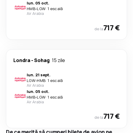
lun. 05 oct.
HMB
-
LGW
·
1 escală
Air Arabia
717 €
de la
Londra
-
Sohag
15 zile
lun. 21 sept.
LGW
-
HMB
·
1 escală
Air Arabia
lun. 05 oct.
HMB
-
LGW
·
1 escală
Air Arabia
717 €
de la
De ce merită să cumperi bilete de avion pe