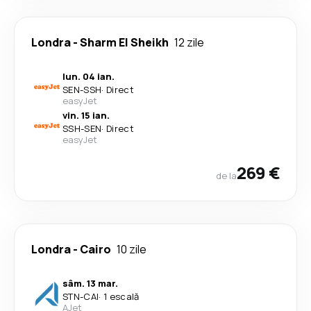
Londra
-
Sharm El Sheikh
12 zile
lun. 04 ian.
SEN
-
SSH
·
Direct
easyJet
vin. 15 ian.
SSH
-
SEN
·
Direct
easyJet
269 €
de la
Londra
-
Cairo
10 zile
sâm. 13 mar.
STN
-
CAI
·
1 escală
AJet