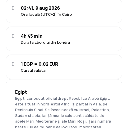
02:41, 9 aug 2026
Ora locală (UTC+2) în Cairo
4h 45 min
Durata zborului din Londra
1 EGP = 0.02 EUR
Cursul valutar
Egipt
Egipt, cunoscut oficial drept Republica Arabă Egipt,
este situat în nord-estul Africii și parțial în Asia, pe
Peninsula Sinai. Se învecinează cu Israel, Palestina,
Sudan și Libia, iar țărmurile sale sunt scăldate de
apele Mării Mediterane și ale Mării Roșii. Țara numără
peste 100 de milioane de locuitori, majoritatea