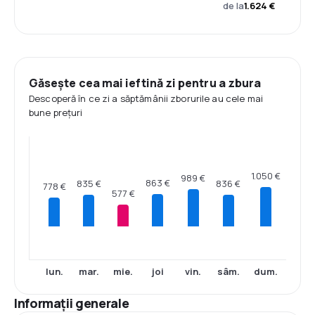
de la
1.624 €
Găsește cea mai ieftină zi pentru a zbura
Descoperă în ce zi a săptămânii zborurile au cele mai
bune prețuri
1.050 €
989 €
863 €
836 €
835 €
778 €
577 €
lun.
mar.
mie.
joi
vin.
sâm.
dum.
Informații generale