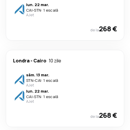
lun. 22 mar.
CAI
-
STN
·
1 escală
AJet
268 €
de la
Londra
-
Cairo
10 zile
sâm. 13 mar.
STN
-
CAI
·
1 escală
AJet
lun. 22 mar.
CAI
-
STN
·
1 escală
AJet
268 €
de la