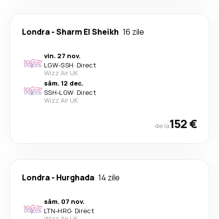
Londra
-
Sharm El Sheikh
16 zile
vin. 27 nov.
LGW
-
SSH
·
Direct
Wizz Air UK
sâm. 12 dec.
SSH
-
LGW
·
Direct
Wizz Air UK
152 €
de la
Londra
-
Hurghada
14 zile
sâm. 07 nov.
LTN
-
HRG
·
Direct
Wizz Air UK