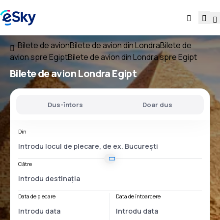
Bilete de avion
Bilete de avion din Londra
Bilete de
avion spre Egipt
Bilete de avion din Londra spre Egipt
Bilete de avion
Londra Egipt
Dus-întors
Doar dus
Din
Către
Data de plecare
Data de întoarcere