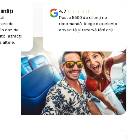
lități
4.7
ii
Peste 5600 de clienți ne
rare de
recomandă. Alege experiența
 ȋn caz de
dovedită și rezervă fără griji.
uto, atracții
e altele.