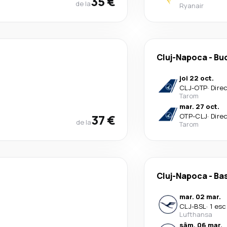
35 €
de la
Ryanair
Cluj-Napoca
-
Buc
joi 22 oct.
CLJ
-
OTP
·
Dire
Tarom
mar. 27 oct.
37 €
OTP
-
CLJ
·
Dire
de la
Tarom
Cluj-Napoca
-
Ba
mar. 02 mar.
CLJ
-
BSL
·
1 esc
Lufthansa
sâm. 06 mar.