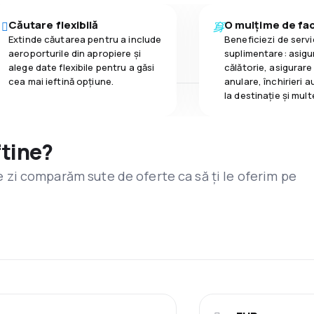
Căutare flexibilă
O mulțime de faci
Extinde căutarea pentru a include
Beneficiezi de servic
aeroporturile din apropiere și
suplimentare: asigu
alege date flexibile pentru a găsi
călătorie, asigurare
cea mai ieftină opțiune.
anulare, închirieri a
la destinaţie și mult
ftine?
are zi comparăm sute de oferte ca să ți le oferim pe