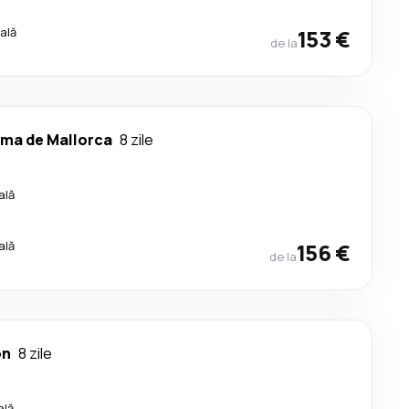
ală
153 €
de la
lma de Mallorca
8 zile
ală
ală
156 €
de la
on
8 zile
ală