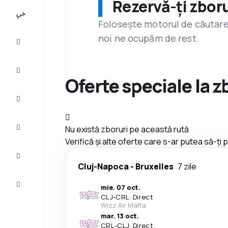
Rezervă-ți zboru
All-
inclusive
Folosește motorul de căutare 
noi ne ocupăm de rest.
City
Break
Cazare
Oferte speciale la 
Oferte
Finalizează
Nu există zboruri pe această rută
călătoria
Verifică și alte oferte care s-ar putea să-ți
Inspiraţie şi
recomandări
Cluj-Napoca
-
Bruxelles
7 zile
Servicii
mie. 07 oct.
clienți
CLJ
-
CRL
·
Direct
Wizz Air Malta
mar. 13 oct.
CRL
-
CLJ
·
Direct