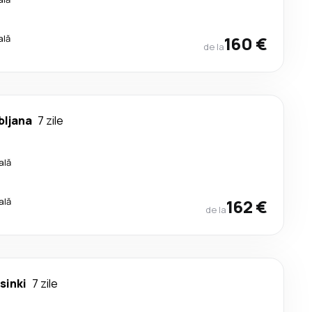
ală
160 €
de la
bljana
7 zile
ală
ală
162 €
de la
sinki
7 zile