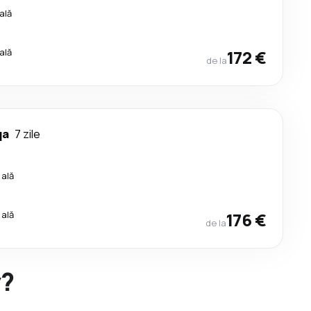
ală
ală
172 €
de la
qa
7 zile
cală
cală
176 €
de la
y?