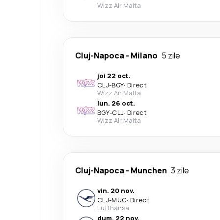
Wizz Air Malta
Cluj-Napoca
-
Milano
5 zile
joi 22 oct.
CLJ
-
BGY
·
Direct
Wizz Air Malta
lun. 26 oct.
BGY
-
CLJ
·
Direct
Wizz Air Malta
Cluj-Napoca
-
Munchen
3 zile
vin. 20 nov.
CLJ
-
MUC
·
Direct
Lufthansa
dum. 22 nov.