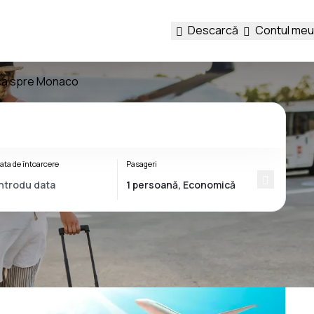
Descarcă
Contul meu
oca spre Monaco
ata de întoarcere
Pasageri