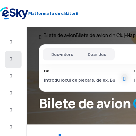
Platforma ta de călătorii
Bilete de avion
Bilete de avion din Cluj-Na
Zbor+Hotel
Dus-întors
Doar dus
Bilete
de
avion
Din
C
Vacanţe
Vară
2026
Bilete de avion
Iarnă
2026/27
Last
minute