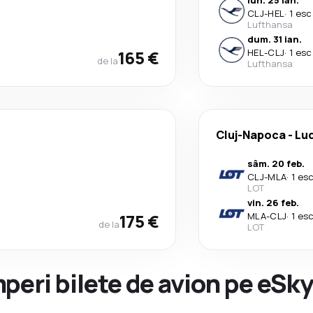
lun. 25 ian.
CLJ
-
HEL
·
1 esc
Lufthansa
dum. 31 ian.
165 €
HEL
-
CLJ
·
1 esc
de la
Lufthansa
Cluj-Napoca
-
Lu
sâm. 20 feb.
CLJ
-
MLA
·
1 es
LOT
vin. 26 feb.
175 €
MLA
-
CLJ
·
1 es
de la
LOT
peri bilete de avion pe eSk