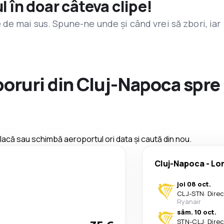
l în doar câteva clipe!
de mai sus. Spune-ne unde și când vrei să zbori, iar
zboruri din Cluj-Napoca spr
 placă sau schimbă aeroportul ori data și caută din nou.
Cluj-Napoca
-
Lo
joi 08 oct.
CLJ
-
STN
·
Dire
Ryanair
sâm. 10 oct.
STN
-
CLJ
·
Dire