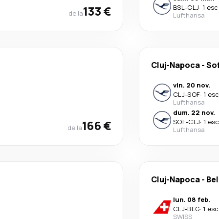
133 €
BSL
-
CLJ
·
1 esc
de la
Lufthansa
Cluj-Napoca
-
Sof
vin. 20 nov.
CLJ
-
SOF
·
1 es
Lufthansa
dum. 22 nov.
166 €
SOF
-
CLJ
·
1 es
de la
Lufthansa
Cluj-Napoca
-
Be
lun. 08 feb.
CLJ
-
BEG
·
1 esc
SWISS