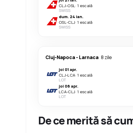
joi 21 ian.
CLJ
-
OSL
·
1 escală
SWISS
dum. 24 ian.
OSL
-
CLJ
·
1 escală
SWISS
Cluj-Napoca
-
Larnaca
8 zile
joi 01 apr.
CLJ
-
LCA
·
1 escală
LOT
joi 08 apr.
LCA
-
CLJ
·
1 escală
LOT
De ce merită să cum