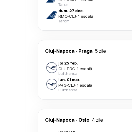
Tarom
dum. 27 dec.
RMO
-
CLJ
·
1 escală
Tarom
Cluj-Napoca
-
Praga
5 zile
joi 25 feb.
CLJ
-
PRG
·
1 escală
Lufthansa
lun. 01 mar.
PRG
-
CLJ
·
1 escală
Lufthansa
Cluj-Napoca
-
Oslo
4 zile