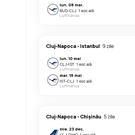
lun. 08 mar.
BUD
-
CLJ
·
1 escală
Lufthansa
Cluj-Napoca
-
Istanbul
9 zile
lun. 10 mai
CLJ
-
IST
·
1 escală
Lufthansa
mar. 18 mai
IST
-
CLJ
·
1 escală
Lufthansa
Cluj-Napoca
-
Chișinău
5 zile
mie. 23 dec.
CLJ
-
RMO
·
1 escală