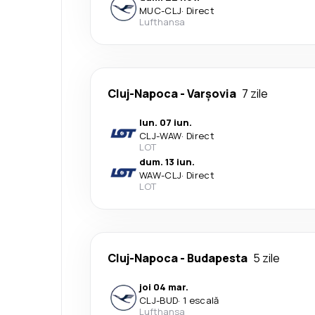
MUC
-
CLJ
·
Direct
Lufthansa
Cluj-Napoca
-
Varşovia
7 zile
lun. 07 iun.
CLJ
-
WAW
·
Direct
LOT
dum. 13 iun.
WAW
-
CLJ
·
Direct
LOT
Cluj-Napoca
-
Budapesta
5 zile
joi 04 mar.
CLJ
-
BUD
·
1 escală
Lufthansa