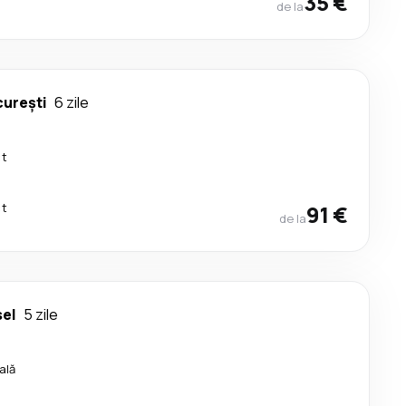
35 €
de la
urești
6 zile
ct
ct
91 €
de la
sel
5 zile
ală