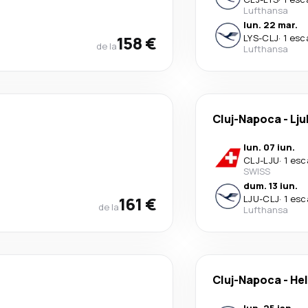
Lufthansa
lun. 22 mar.
158 €
LYS
-
CLJ
·
1 esc
de la
Lufthansa
Cluj-Napoca
-
Lju
lun. 07 iun.
CLJ
-
LJU
·
1 esc
SWISS
dum. 13 iun.
161 €
LJU
-
CLJ
·
1 esc
de la
Lufthansa
Cluj-Napoca
-
Hel