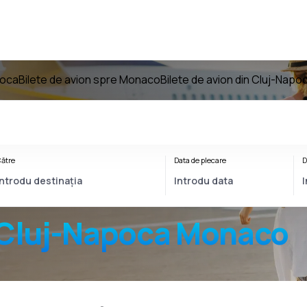
poca
Bilete de avion spre Monaco
Bilete de avion din Cluj-Nap
ătre
Data de plecare
D
Cluj-Napoca Monaco