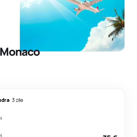
e Monaco
ndra
3 zile
ct
ct