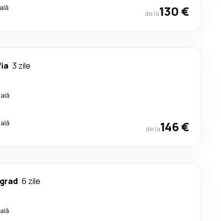
ală
130 €
de la
ia
3 zile
cală
cală
146 €
de la
lgrad
6 zile
ală