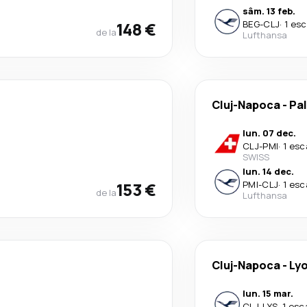
sâm. 13 feb.
148 €
BEG
-
CLJ
·
1 esc
de la
Lufthansa
Cluj-Napoca
-
Pa
lun. 07 dec.
CLJ
-
PMI
·
1 esc
SWISS
lun. 14 dec.
153 €
PMI
-
CLJ
·
1 esc
de la
Lufthansa
Cluj-Napoca
-
Ly
lun. 15 mar.
CLJ
-
LYS
·
1 esc