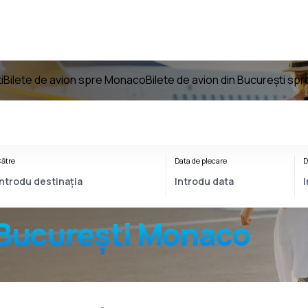
i
Bilete de avion spre Monaco
Bilete de avion din București s
ătre
Data de plecare
D
București Monaco