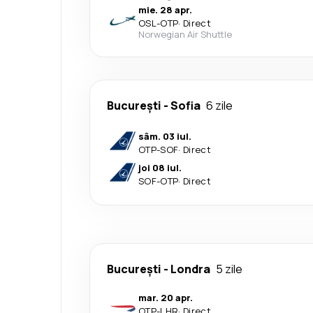
mie. 28 apr.
OSL
-
OTP
·
Direct
Norwegian Air Shuttle
București
-
Sofia
6 zile
sâm. 03 iul.
OTP
-
SOF
·
Direct
joi 08 iul.
SOF
-
OTP
·
Direct
București
-
Londra
5 zile
mar. 20 apr.
OTP
-
LHR
·
Direct