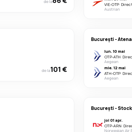
86 €
de la
VIE
-
OTP
·
Direc
Austrian
București
-
Atena
lun. 10 mai
OTP
-
ATH
·
Dire
Aegean
101 €
mie. 12 mai
de la
ATH
-
OTP
·
Dire
Aegean
București
-
Stoc
joi 01 apr.
OTP
-
ARN
·
Dire
Norwegian Air