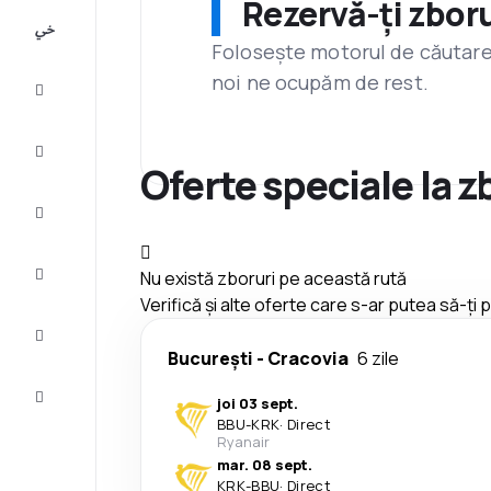
Rezervă-ți zboru
All-
inclusive
Folosește motorul de căutare 
noi ne ocupăm de rest.
City
Break
Cazare
Oferte speciale la 
Oferte
Finalizează
Nu există zboruri pe această rută
călătoria
Verifică și alte oferte care s-ar putea să-ți
Inspiraţie şi
recomandări
București
-
Cracovia
6 zile
Servicii
joi 03 sept.
clienți
BBU
-
KRK
·
Direct
Ryanair
mar. 08 sept.
KRK
-
BBU
·
Direct