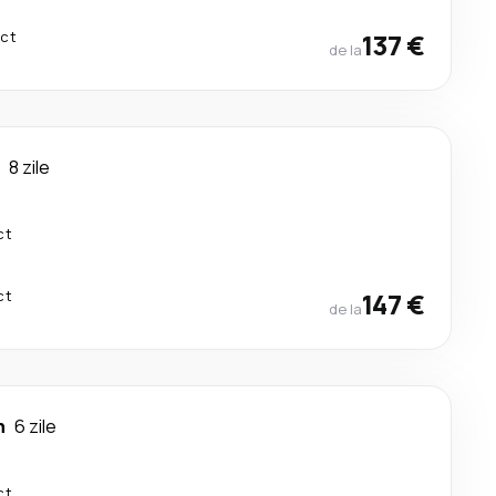
ect
137 €
de la
8 zile
ct
ct
147 €
de la
h
6 zile
ct