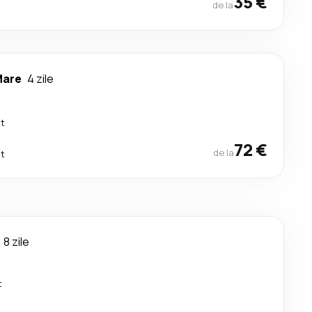
35 €
de la
Mare
4 zile
ct
72 €
de la
ct
8 zile
t