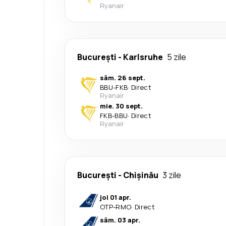
Ryanair
București
-
Karlsruhe
5 zile
sâm. 26 sept.
BBU
-
FKB
·
Direct
Ryanair
mie. 30 sept.
FKB
-
BBU
·
Direct
Ryanair
București
-
Chișinău
3 zile
joi 01 apr.
OTP
-
RMO
·
Direct
sâm. 03 apr.