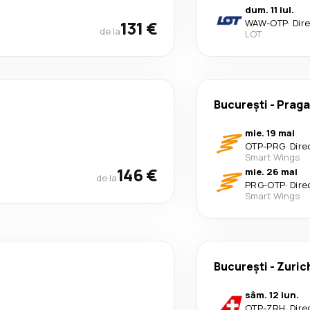
dum. 11 iul.
131 €
WAW
-
OTP
·
Dir
de la
LOT
București
-
Praga
mie. 19 mai
OTP
-
PRG
·
Dire
Smart Wings
146 €
mie. 26 mai
de la
PRG
-
OTP
·
Dire
Smart Wings
București
-
Zuric
sâm. 12 iun.
OTP
-
ZRH
·
Dire