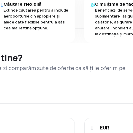
Căutare flexibilă
O mulțime de faci
Extinde căutarea pentru a include
Beneficiezi de servic
aeroporturile din apropiere și
suplimentare: asigu
alege date flexibile pentru a găsi
călătorie, asigurare
cea mai ieftină opțiune.
anulare, închirieri a
la destinaţie și mult
ftine?
are zi comparăm sute de oferte ca să ți le oferim pe
EUR