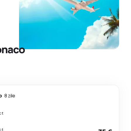
Monaco
o
8 zile
ct
ct