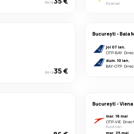
35 €
de la
Ryanair
București
-
Baia 
joi 07 ian.
OTP
-
BAY
·
Dire
dum. 10 ian.
BAY
-
OTP
·
Dire
35 €
de la
București
-
Viena
mar. 18 mai
OTP
-
VIE
·
Direc
Austrian
mar. 25 mai