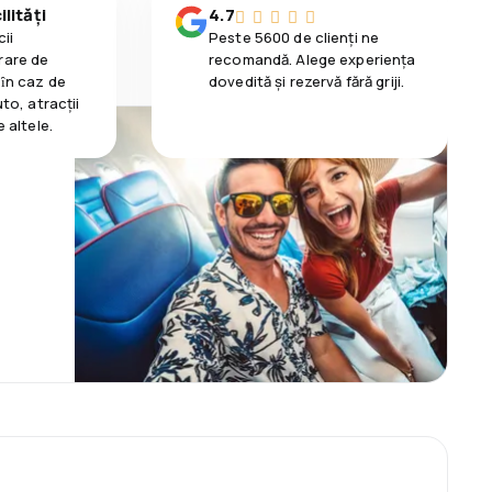
lități
4.7
ii
Peste 5600 de clienți ne
rare de
recomandă. Alege experiența
 ȋn caz de
dovedită și rezervă fără griji.
uto, atracții
e altele.