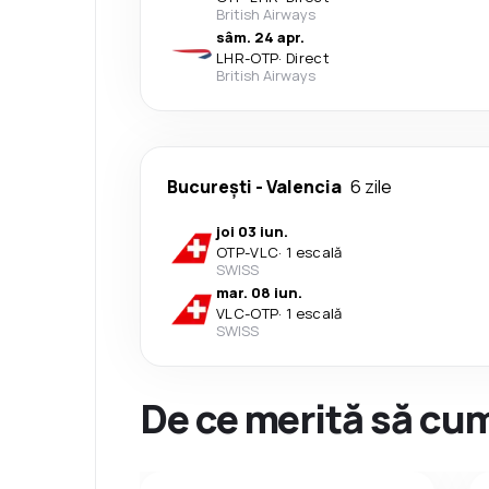
British Airways
sâm. 24 apr.
LHR
-
OTP
·
Direct
British Airways
București
-
Valencia
6 zile
joi 03 iun.
OTP
-
VLC
·
1 escală
SWISS
mar. 08 iun.
VLC
-
OTP
·
1 escală
SWISS
De ce merită să cum