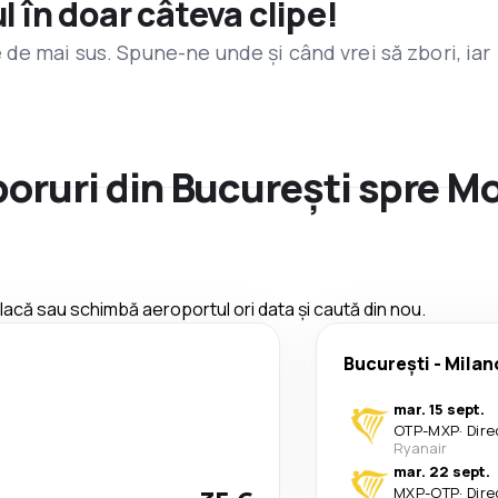
l în doar câteva clipe!
de mai sus. Spune-ne unde și când vrei să zbori, iar
zboruri din București spre 
 placă sau schimbă aeroportul ori data și caută din nou.
București
-
Milan
mar. 15 sept.
OTP
-
MXP
·
Dire
Ryanair
mar. 22 sept.
MXP
-
OTP
·
Dire