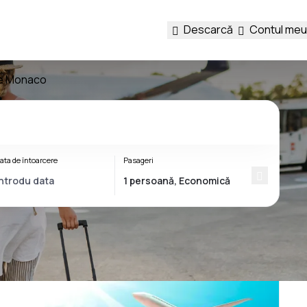
Descarcă
Contul meu
pre Monaco
ata de întoarcere
Pasageri