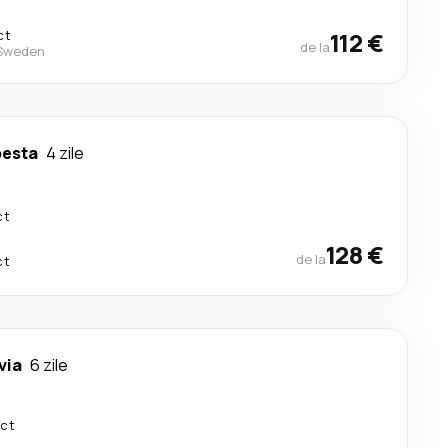
ct
112 €
de la
 Sweden
esta
4 zile
ct
128 €
de la
ct
via
6 zile
ect