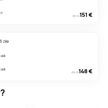
ct
151 €
de la
5 zile
cală
cală
148 €
de la
y?