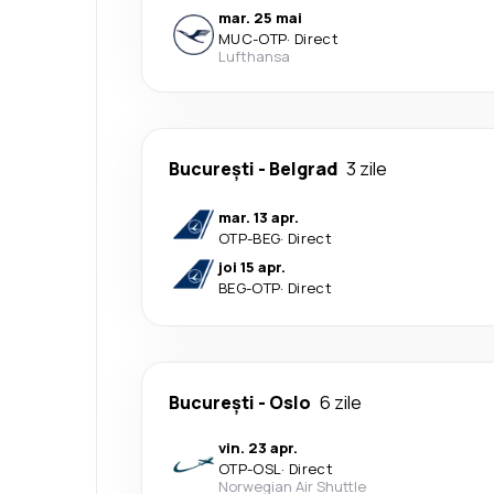
mar. 25 mai
MUC
-
OTP
·
Direct
Lufthansa
București
-
Belgrad
3 zile
mar. 13 apr.
OTP
-
BEG
·
Direct
joi 15 apr.
BEG
-
OTP
·
Direct
București
-
Oslo
6 zile
vin. 23 apr.
OTP
-
OSL
·
Direct
Norwegian Air Shuttle