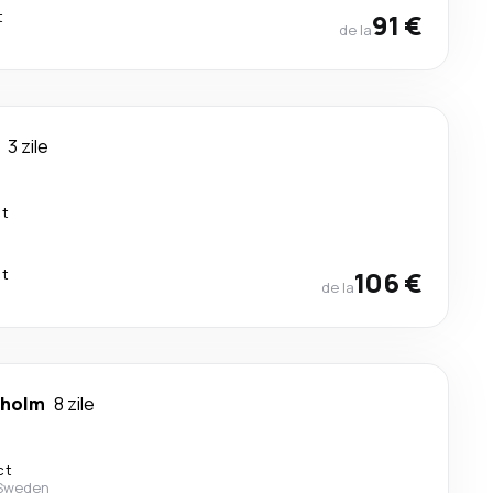
t
91 €
de la
3 zile
ct
ct
106 €
de la
kholm
8 zile
ct
 Sweden