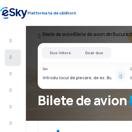
Platforma ta de călătorii
Bilete de avion
Bilete de avion din Bucureșt
Zbor+Hotel
Dus-întors
Doar dus
Bilete
de
avion
Din
C
Vacanţe
Vară
2026
Bilete de avion
Iarnă
2026/27
Last
minute