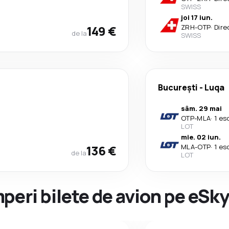
SWISS
joi 17 iun.
149 €
ZRH
-
OTP
·
Dire
de la
SWISS
București
-
Luqa
sâm. 29 mai
OTP
-
MLA
·
1 es
LOT
mie. 02 iun.
136 €
MLA
-
OTP
·
1 es
de la
LOT
peri bilete de avion pe eSk