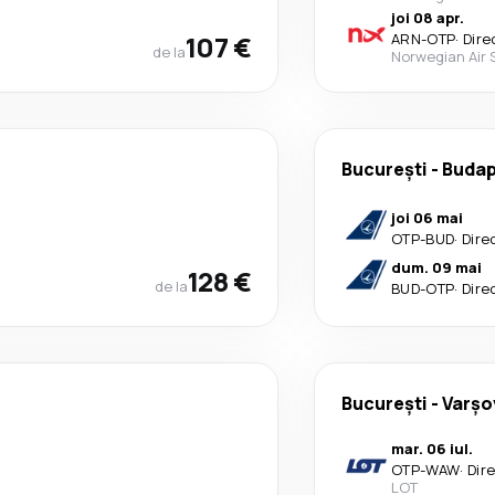
joi 08 apr.
107 €
ARN
-
OTP
·
Dire
de la
Norwegian Air
București
-
Budap
joi 06 mai
OTP
-
BUD
·
Dire
dum. 09 mai
128 €
de la
BUD
-
OTP
·
Dire
București
-
Varşo
mar. 06 iul.
OTP
-
WAW
·
Dir
LOT