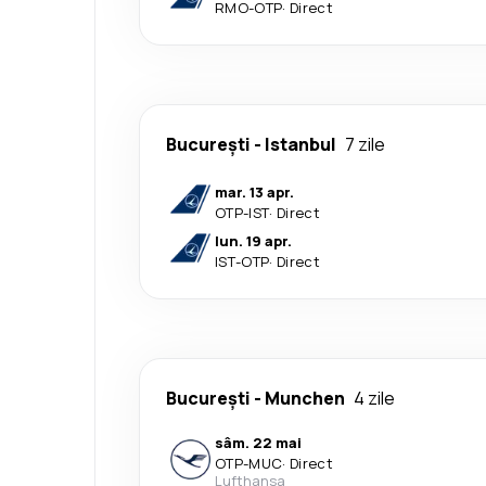
RMO
-
OTP
·
Direct
București
-
Istanbul
7 zile
mar. 13 apr.
OTP
-
IST
·
Direct
lun. 19 apr.
IST
-
OTP
·
Direct
București
-
Munchen
4 zile
sâm. 22 mai
OTP
-
MUC
·
Direct
Lufthansa