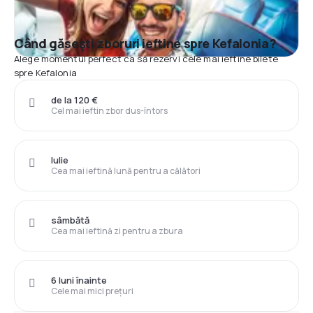
Când găsești zboruri ieftine spre Kefalonia?
Alege momentul perfect ca să rezervi cele mai ieftine bilete
spre Kefalonia
de la 120 €
Cel mai ieftin zbor dus-întors
Iulie
Cea mai ieftină lună pentru a călători
sâmbătă
Cea mai ieftină zi pentru a zbura
6 luni înainte
Cele mai mici prețuri