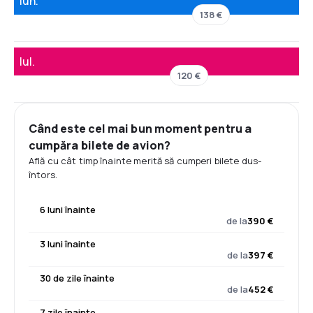
Iun.
138 €
Iul.
120 €
Când este cel mai bun moment pentru a
cumpăra bilete de avion?
Află cu cât timp înainte merită să cumperi bilete dus-
întors.
6 luni înainte
de la
390 €
3 luni înainte
de la
397 €
30 de zile înainte
de la
452 €
7 zile înainte