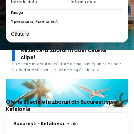
Pasageri
Căutare
Rezervă-ți zborul în doar câteva
clipe!
Folosește motorul de căutare de mai sus. Spune-ne unde
și când vrei să zbori, iar noi ne ocupăm de rest.
Oferte speciale la zboruri din București spre
Kefalonia
București
-
Kefalonia
5 zile