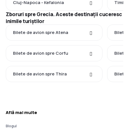
Cluj-Napoca - Kefalonia
Timișo
Zboruri spre Grecia. Aceste destinații cuceresc
inimile turiștilor
Bilete de avion spre Atena
Bilete 
Bilete de avion spre Corfu
Bilete
Bilete de avion spre Thira
Bilete
Află mai multe
Blogul