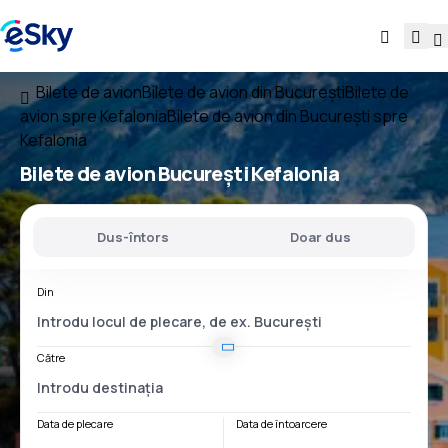
Bilete de avion
Bilete de avion din București
Bilete de
avion spre Kefalonia
Bilete de avion din București spre
Kefalonia
Bilete de avion
București Kefalonia
Dus-întors
Doar dus
Din
Către
Data de plecare
Data de întoarcere