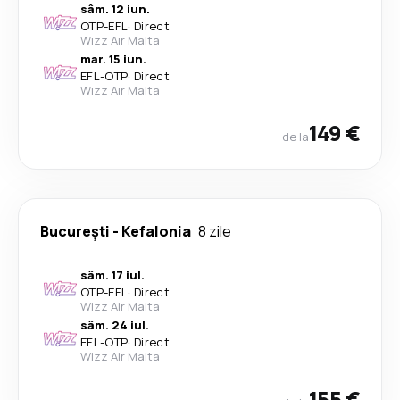
sâm. 12 iun.
OTP
-
EFL
·
Direct
Wizz Air Malta
mar. 15 iun.
EFL
-
OTP
·
Direct
Wizz Air Malta
149 €
de la
București
-
Kefalonia
8 zile
sâm. 17 iul.
OTP
-
EFL
·
Direct
Wizz Air Malta
sâm. 24 iul.
EFL
-
OTP
·
Direct
Wizz Air Malta
155 €