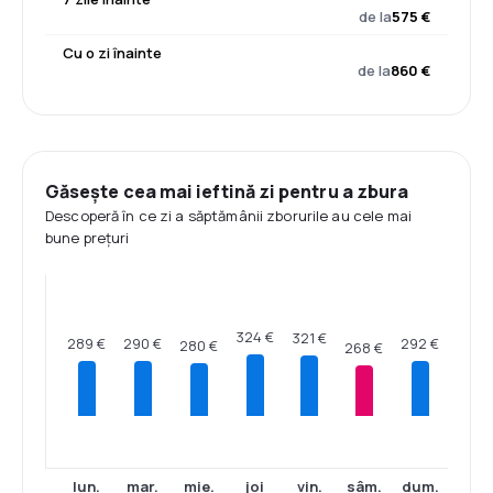
de la
575 €
Cu o zi înainte
de la
860 €
Găsește cea mai ieftină zi pentru a zbura
Descoperă în ce zi a săptămânii zborurile au cele mai
bune prețuri
324 €
321 €
292 €
290 €
289 €
280 €
268 €
lun.
mar.
mie.
joi
vin.
sâm.
dum.