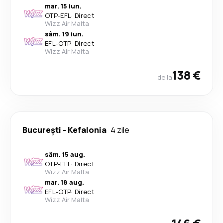
mar. 15 iun.
OTP
-
EFL
·
Direct
Wizz Air Malta
sâm. 19 iun.
EFL
-
OTP
·
Direct
Wizz Air Malta
138 €
de la
București
-
Kefalonia
4 zile
sâm. 15 aug.
OTP
-
EFL
·
Direct
Wizz Air Malta
mar. 18 aug.
EFL
-
OTP
·
Direct
Wizz Air Malta