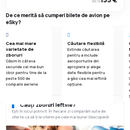
de la
De ce merită să cumperi bilete de avion pe
eSky?
Cea mai mare
Căutare flexibilă
varietate de
Extinde căutarea
zboruri
pentru a include
Găsim în câteva
aeroporturile din
secunde cel mai bun
apropiere și alege
zbor pentru tine de la
date flexibile pentru
peste 500 de
a găsi cea mai ieftină
companii aeriene.
opțiune.
Cauți zboruri ieftine?
Ești în locul potrivit. În fiecare zi comparăm sute de
oferte ca să ți le oferim pe cele mai bune! Descoperă!