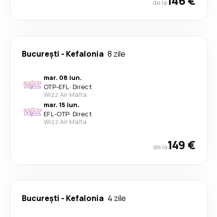
146 €
de la
București
-
Kefalonia
8 zile
mar. 08 iun.
OTP
-
EFL
·
Direct
Wizz Air Malta
mar. 15 iun.
EFL
-
OTP
·
Direct
Wizz Air Malta
149 €
de la
București
-
Kefalonia
4 zile