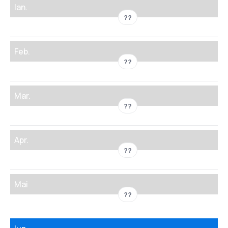
Ian.
??
Feb.
??
Mar.
??
Apr.
??
Mai
??