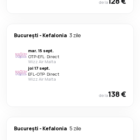
128 €
de la
București
-
Kefalonia
3 zile
mar. 15 sept.
OTP
-
EFL
·
Direct
Wizz Air Malta
joi 17 sept.
EFL
-
OTP
·
Direct
Wizz Air Malta
138 €
de la
București
-
Kefalonia
5 zile