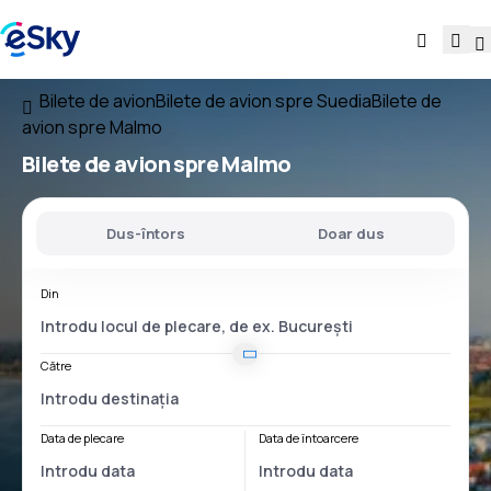
Bilete de avion
Bilete de avion spre Suedia
Bilete de
avion spre Malmo
Bilete de avion spre Malmo
Dus-întors
Doar dus
Din
Către
Data de plecare
Data de întoarcere