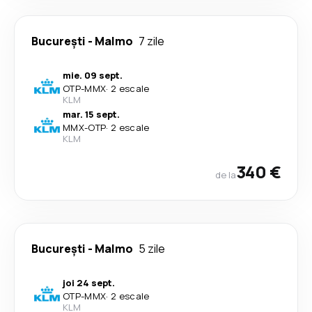
București
-
Malmo
7 zile
mie. 09 sept.
OTP
-
MMX
·
2 escale
KLM
mar. 15 sept.
MMX
-
OTP
·
2 escale
KLM
340 €
de la
București
-
Malmo
5 zile
joi 24 sept.
OTP
-
MMX
·
2 escale
KLM