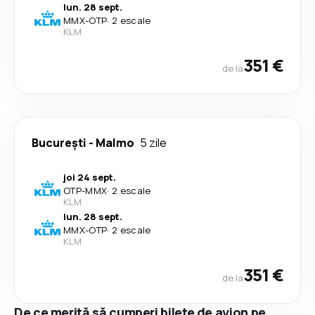
lun. 28 sept.
MMX
-
OTP
·
2 escale
KLM
351 €
de la
București
-
Malmo
5 zile
joi 24 sept.
OTP
-
MMX
·
2 escale
KLM
lun. 28 sept.
MMX
-
OTP
·
2 escale
KLM
351 €
de la
De ce merită să cumperi bilete de avion pe