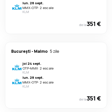
lun. 28 sept.
MMX
-
OTP
·
2 escale
KLM
351 €
de la
București
-
Malmo
5 zile
joi 24 sept.
OTP
-
MMX
·
2 escale
KLM
lun. 28 sept.
MMX
-
OTP
·
2 escale
KLM
351 €
de la