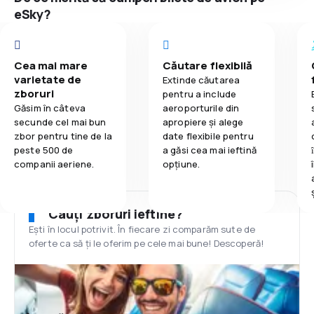
eSky?
Cea mai mare
Căutare flexibilă
varietate de
Extinde căutarea
zboruri
pentru a include
Găsim în câteva
aeroporturile din
secunde cel mai bun
apropiere și alege
zbor pentru tine de la
date flexibile pentru
peste 500 de
a găsi cea mai ieftină
companii aeriene.
opțiune.
Cauți zboruri ieftine?
Ești în locul potrivit. În fiecare zi comparăm sute de
oferte ca să ți le oferim pe cele mai bune! Descoperă!