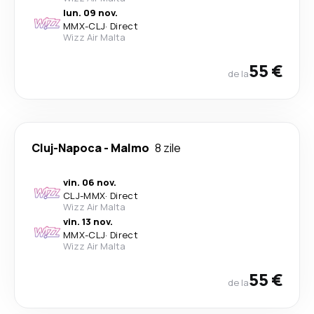
lun. 09 nov.
MMX
-
CLJ
·
Direct
Wizz Air Malta
55 €
de la
Cluj-Napoca
-
Malmo
8 zile
vin. 06 nov.
CLJ
-
MMX
·
Direct
Wizz Air Malta
vin. 13 nov.
MMX
-
CLJ
·
Direct
Wizz Air Malta
55 €
de la