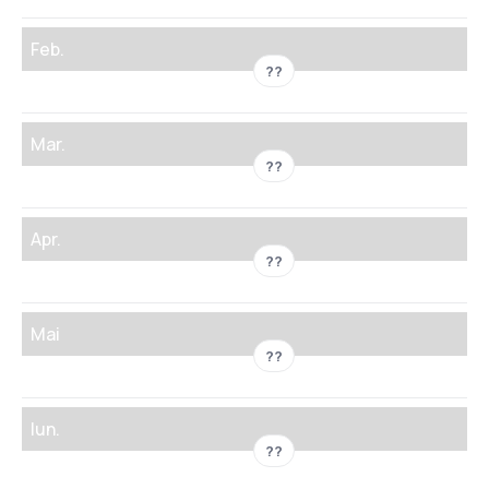
Feb.
??
Mar.
??
Apr.
??
Mai
??
Iun.
??