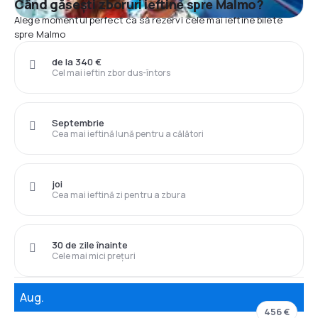
Când găsești zboruri ieftine spre Malmo?
Alege momentul perfect ca să rezervi cele mai ieftine bilete
spre Malmo
de la 340 €
Cel mai ieftin zbor dus-întors
Septembrie
Cea mai ieftină lună pentru a călători
joi
Cea mai ieftină zi pentru a zbura
30 de zile înainte
Cele mai mici prețuri
Aug.
456 €