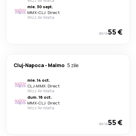
Wizz Air Malta
mie. 30 sept.
MMX
-
CLJ
·
Direct
Wizz Air Malta
55 €
de la
Cluj-Napoca
-
Malmo
5 zile
mie. 14 oct.
CLJ
-
MMX
·
Direct
Wizz Air Malta
dum. 18 oct.
MMX
-
CLJ
·
Direct
Wizz Air Malta
55 €
de la