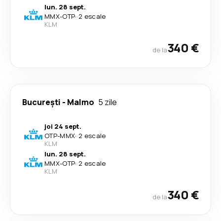
lun. 28 sept.
MMX
-
OTP
·
2 escale
KLM
340 €
de la
București
-
Malmo
5 zile
joi 24 sept.
OTP
-
MMX
·
2 escale
KLM
lun. 28 sept.
MMX
-
OTP
·
2 escale
KLM
340 €
de la