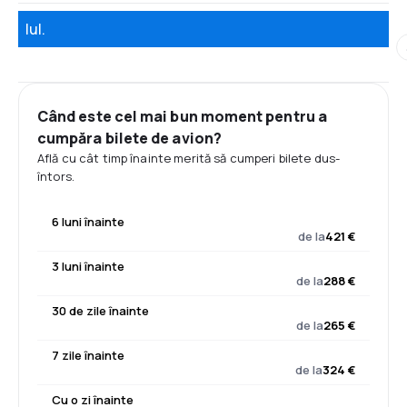
Iul.
Când este cel mai bun moment pentru a
cumpăra bilete de avion?
Află cu cât timp înainte merită să cumperi bilete dus-
întors.
6 luni înainte
de la
421 €
3 luni înainte
de la
288 €
30 de zile înainte
de la
265 €
7 zile înainte
de la
324 €
Cu o zi înainte