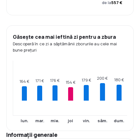
de la
557 €
Găsește cea mai ieftină zi pentru a zbura
Descoperă în ce zi a săptămânii zborurile au cele mai
bune prețuri
200 €
180 €
179 €
176 €
171 €
164 €
154 €
lun.
mar.
mie.
joi
vin.
sâm.
dum.
Informații generale