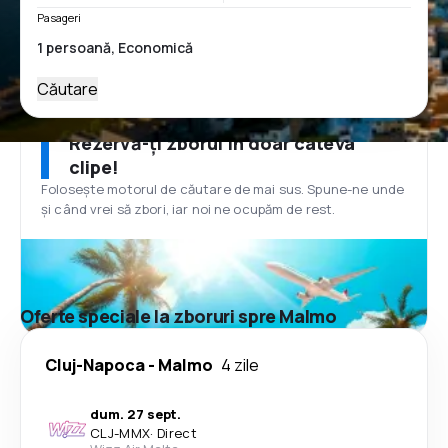
Pasageri
Căutare
Rezervă-ți zborul în doar câteva
clipe!
Folosește motorul de căutare de mai sus. Spune-ne unde
și când vrei să zbori, iar noi ne ocupăm de rest.
Oferte speciale la zboruri spre Malmo
Cluj-Napoca
-
Malmo
4 zile
dum. 27 sept.
CLJ
-
MMX
·
Direct