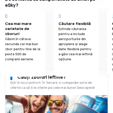
eSky?
Cea mai mare
Căutare flexibilă
varietate de
Extinde căutarea
zboruri
pentru a include
Găsim în câteva
aeroporturile din
secunde cel mai bun
apropiere și alege
zbor pentru tine de la
date flexibile pentru
peste 500 de
a găsi cea mai ieftină
companii aeriene.
opțiune.
Cauți zboruri ieftine?
Ești în locul potrivit. În fiecare zi comparăm sute de
oferte ca să ți le oferim pe cele mai bune! Descoperă!