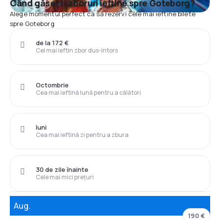
Când găsești zboruri ieftine spre Goteborg?
Alege momentul perfect ca să rezervi cele mai ieftine bilete
spre Goteborg
de la 172 €
Cel mai ieftin zbor dus-întors
Octombrie
Cea mai ieftină lună pentru a călători
luni
Cea mai ieftină zi pentru a zbura
30 de zile înainte
Cele mai mici prețuri
Aug.
190 €