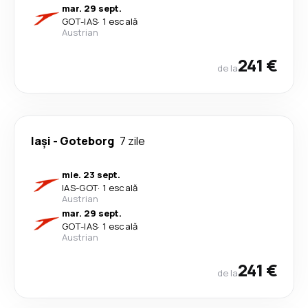
mar. 29 sept.
GOT
-
IAS
·
1 escală
Austrian
241 €
de la
Iași
-
Goteborg
7 zile
mie. 23 sept.
IAS
-
GOT
·
1 escală
Austrian
mar. 29 sept.
GOT
-
IAS
·
1 escală
Austrian
241 €
de la