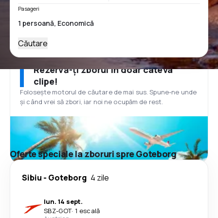
Pasageri
Căutare
Rezervă-ți zborul în doar câteva
clipe!
Folosește motorul de căutare de mai sus. Spune-ne unde
și când vrei să zbori, iar noi ne ocupăm de rest.
Oferte speciale la zboruri spre Goteborg
Sibiu
-
Goteborg
4 zile
lun. 14 sept.
SBZ
-
GOT
·
1 escală