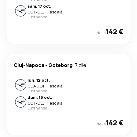
sâm. 17 oct.
GOT
-
CLJ
·
1 escală
Lufthansa
142 €
de la
Cluj-Napoca
-
Goteborg
7 zile
lun. 12 oct.
CLJ
-
GOT
·
1 escală
Lufthansa
dum. 18 oct.
GOT
-
CLJ
·
1 escală
Lufthansa
142 €
de la