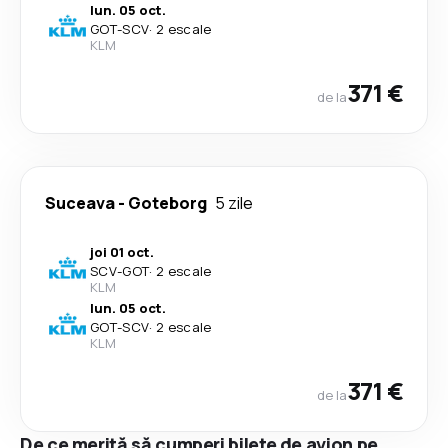
lun. 05 oct.
GOT
-
SCV
·
2 escale
KLM
371 €
de la
Suceava
-
Goteborg
5 zile
joi 01 oct.
SCV
-
GOT
·
2 escale
KLM
lun. 05 oct.
GOT
-
SCV
·
2 escale
KLM
371 €
de la
De ce merită să cumperi bilete de avion pe