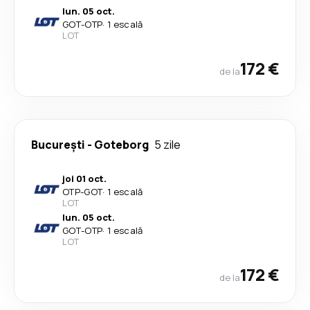
lun. 05 oct.
GOT
-
OTP
·
1 escală
LOT
172 €
de la
București
-
Goteborg
5 zile
joi 01 oct.
OTP
-
GOT
·
1 escală
LOT
lun. 05 oct.
GOT
-
OTP
·
1 escală
LOT
172 €
de la