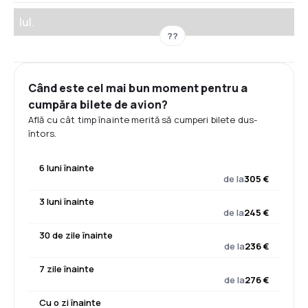
Iul.
??
Când este cel mai bun moment pentru a
cumpăra bilete de avion?
Află cu cât timp înainte merită să cumperi bilete dus-
întors.
6 luni înainte
de la
305 €
3 luni înainte
de la
245 €
30 de zile înainte
de la
236 €
7 zile înainte
de la
276 €
Cu o zi înainte