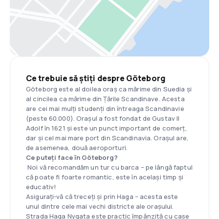
Ce trebuie să știți despre Göteborg
Göteborg este al doilea oraș ca mărime din Suedia și
al cincilea ca mărime din Țările Scandinave. Acesta
are cei mai mulți studenți din întreaga Scandinavie
(peste 60.000). Orașul a fost fondat de Gustav II
Adolf în 1621 și este un punct important de comerț,
dar și cel mai mare port din Scandinavia. Orașul are,
de asemenea, două aeroporturi.
Ce puteți face în Göteborg?
Noi vă recomandăm un tur cu barca – pe lângă faptul
că poate fi foarte romantic, este în același timp și
educativ!
Asigurați-vă că treceți și prin Haga – acesta este
unul dintre cele mai vechi districte ale orașului.
Strada Haga Nygata este practic împânzită cu case