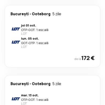
București
-
Goteborg
5 zile
joi 01 oct.
OTP
-
GOT
·
1 escală
LOT
lun. 05 oct.
GOT
-
OTP
·
1 escală
LOT
172 €
de la
București
-
Goteborg
5 zile
mar. 13 oct.
OTP
-
GOT
·
1 escală
LOT