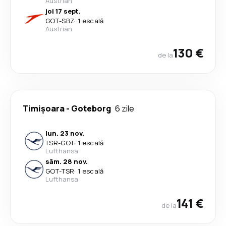
Austrian
joi 17 sept.
GOT
-
SBZ
·
1 escală
Austrian
130 €
de la
Timișoara
-
Goteborg
6 zile
lun. 23 nov.
TSR
-
GOT
·
1 escală
Lufthansa
sâm. 28 nov.
GOT
-
TSR
·
1 escală
Lufthansa
141 €
de la