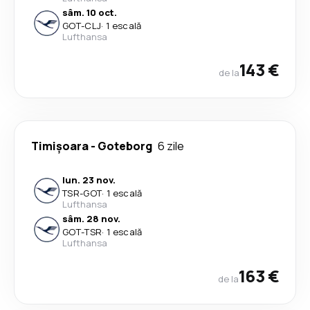
sâm. 10 oct.
GOT
-
CLJ
·
1 escală
Lufthansa
143 €
de la
Timișoara
-
Goteborg
6 zile
lun. 23 nov.
TSR
-
GOT
·
1 escală
Lufthansa
sâm. 28 nov.
GOT
-
TSR
·
1 escală
Lufthansa
163 €
de la