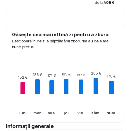
de la
406 €
Găsește cea mai ieftină zi pentru a zbura
Descoperă în ce zi a săptămânii zborurile au cele mai
bune prețuri
205 €
195 €
186 €
183 €
174 €
170 €
152 €
lun.
mar.
mie.
joi
vin.
sâm.
dum.
Informații generale