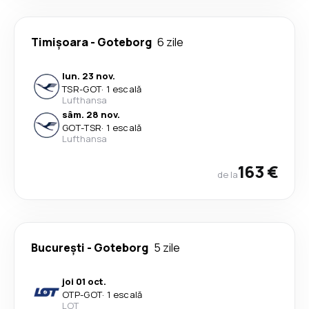
Timișoara
-
Goteborg
6 zile
lun. 23 nov.
TSR
-
GOT
·
1 escală
Lufthansa
sâm. 28 nov.
GOT
-
TSR
·
1 escală
Lufthansa
163 €
de la
București
-
Goteborg
5 zile
joi 01 oct.
OTP
-
GOT
·
1 escală
LOT