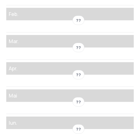
Feb.
??
Mar.
??
Apr.
??
Mai
??
Iun.
??