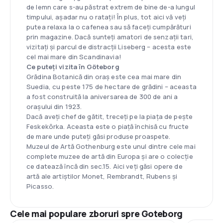
de lemn care s-au păstrat extrem de bine de-a lungul
timpului, așadar nu o ratați! În plus, tot aici vă veți
putea relaxa la o cafenea sau să faceți cumpărături
prin magazine. Dacă sunteți amatori de senzații tari,
vizitați și parcul de distracții Liseberg – acesta este
cel mai mare din Scandinavia!
Ce puteți vizita în Göteborg
Grădina Botanică din oraș este cea mai mare din
Suedia, cu peste 175 de hectare de grădini – aceasta
a fost construită la aniversarea de 300 de ani a
orașului din 1923.
Dacă aveți chef de gătit, treceți pe la piața de pește
Feskekôrka. Aceasta este o piață închisă cu fructe
de mare unde puteți găsi produse proaspete.
Muzeul de Artă Gothenburg este unul dintre cele mai
complete muzee de artă din Europa și are o colecție
ce datează încă din sec.15. Aici veți găsi opere de
artă ale artiștilor Monet, Rembrandt, Rubens și
Picasso.
Cele mai populare zboruri spre Goteborg