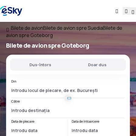
Bilete de avion
Bilete de avion spre Suedia
Bilete de
avion spre Goteborg
Bilete de avion spre Goteborg
Dus-întors
Doar dus
Din
Către
Data de plecare
Data de întoarcere