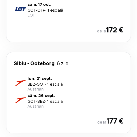
sâm. 17 oct.
GOT
-
OTP
·
1 escală
LOT
172 €
de la
Sibiu
-
Goteborg
6 zile
lun. 21 sept.
SBZ
-
GOT
·
1 escală
Austrian
sâm. 26 sept.
GOT
-
SBZ
·
1 escală
Austrian
177 €
de la