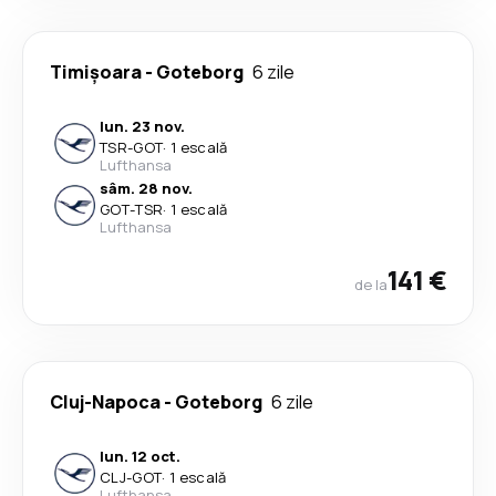
Timișoara
-
Goteborg
6 zile
lun. 23 nov.
TSR
-
GOT
·
1 escală
Lufthansa
sâm. 28 nov.
GOT
-
TSR
·
1 escală
Lufthansa
141 €
de la
Cluj-Napoca
-
Goteborg
6 zile
lun. 12 oct.
CLJ
-
GOT
·
1 escală
Lufthansa