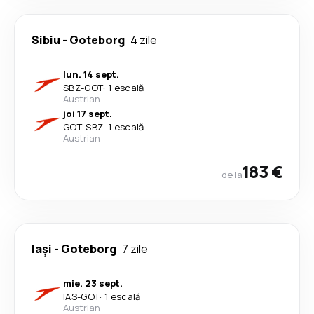
Sibiu
-
Goteborg
4 zile
lun. 14 sept.
SBZ
-
GOT
·
1 escală
Austrian
joi 17 sept.
GOT
-
SBZ
·
1 escală
Austrian
183 €
de la
Iași
-
Goteborg
7 zile
mie. 23 sept.
IAS
-
GOT
·
1 escală
Austrian