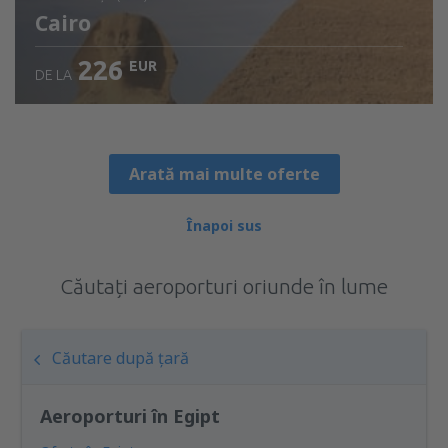
Cairo
226
EUR
DE LA
Verificați detaliile
Arată mai multe oferte
Înapoi sus
Căutați aeroporturi oriunde în lume
Căutare după țară
Aeroporturi în Egipt