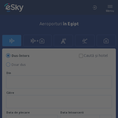
Meniu
Aeroporturi
în Egipt
Caută şi hotel
Dus-întors
Doar dus
Din
Către
Data de plecare
Data întoarcerii