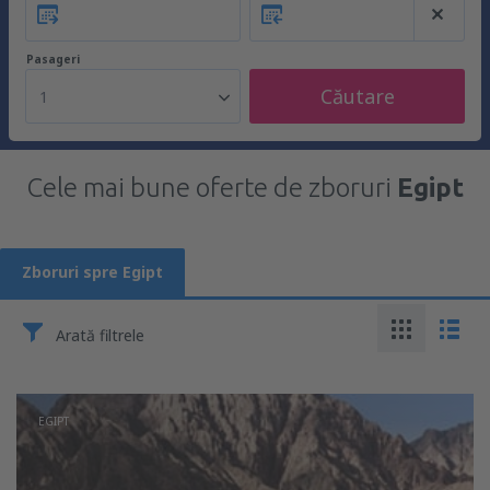
Pasageri
Căutare
1
Cele mai bune oferte de zboruri
Egipt
Zboruri spre Egipt
Arată filtrele
EGIPT