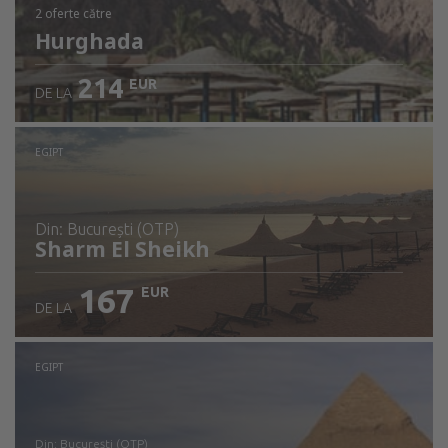
2 oferte
către
Hurghada
214
EUR
DE LA
EGIPT
din: București (OTP)
Sharm El Sheikh
167
EUR
DE LA
Verificați detaliile
EGIPT
din: București (OTP)