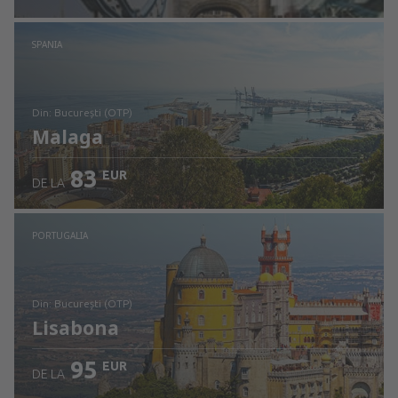
Verificați detaliile
SPANIA
din: București (OTP)
Malaga
83
EUR
DE LA
Verificați detaliile
PORTUGALIA
din: București (OTP)
Lisabona
95
EUR
DE LA