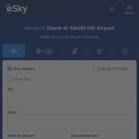
Meniu
Aeroport
Sharm el-Sheikh Intl Airport
Maṭār Sharm Ash-Shaykh Ad-Dawly
Caută şi hotel
Dus-întors
Doar dus
Din
Către
Data de plecare
Data întoarcerii