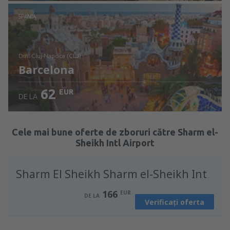
Verificați detaliile
SPANIA
din: Cluj-Napoca (CLJ)
Barcelona
62
EUR
DE LA
Verificați detaliile
Cele mai bune oferte de zboruri către Sharm el-
Sheikh Intl Airport
Sharm El Sheikh Sharm el-Sheikh Intl Airport
166
EUR
DE LA
Verificați oferta