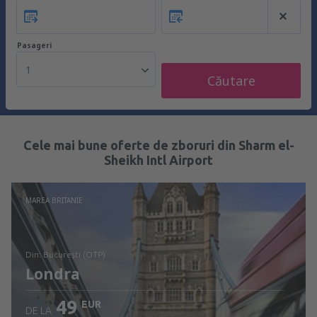
Pasageri
1
Căutare
Cele mai bune oferte de zboruri din Sharm el-
Sheikh Intl Airport
MAREA BRITANIE
din: București (OTP)
Londra
49
EUR
DE LA