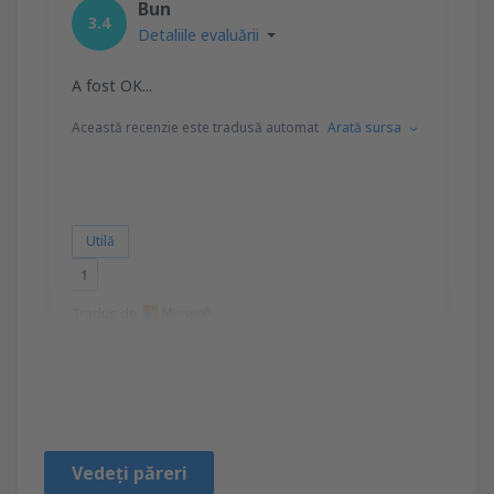
Bun
3.4
Detaliile evaluării
A fost OK...
Această recenzie este tradusă automat
Arată sursa
Utilă
1
Tradus de
Anna
Polen,
Ianuarie 2019
Vedeți păreri