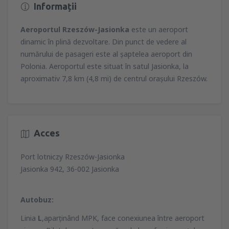
Informații
Aeroportul Rzeszów-Jasionka
este un aeroport
dinamic în plină dezvoltare. Din punct de vedere al
numărului de pasageri este al şaptelea aeroport din
Polonia. Aeroportul este situat în satul Jasionka, la
aproximativ 7,8 km (4,8 mi) de centrul oraşului Rzeszów.
Acces
Port lotniczy Rzeszów-Jasionka
Jasionka 942, 36-002 Jasionka
Autobuz:
Linia
L
,aparţinând MPK, face conexiunea între aeroport