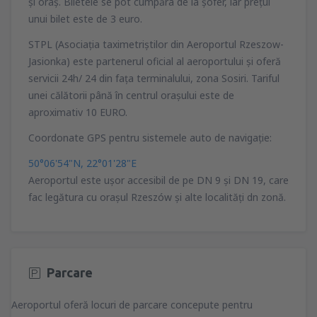
şi oraş. Biletele se pot cumpăra de la şofer, iar preţul
unui bilet este de 3 euro.
STPL (Asociaţia taximetriştilor din Aeroportul Rzeszow-
Jasionka) este partenerul oficial al aeroportului şi oferă
servicii 24h/ 24 din faţa terminalului, zona Sosiri. Tariful
unei călătorii până în centrul oraşului este de
aproximativ 10 EURO.
Coordonate GPS pentru sistemele auto de navigaţie:
50°06'54"N, 22°01'28"E
Aeroportul este uşor accesibil de pe DN 9 şi DN 19, care
fac legătura cu oraşul Rzeszów şi alte localităţi dn zonă.
Parcare
Aeroportul oferă locuri de parcare concepute pentru