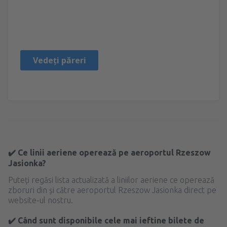
Lidia
Poljska,
Aprilie 2023
Vedeți păreri
✔️ Ce linii aeriene operează pe aeroportul Rzeszow
Jasionka?
Puteți regăsi lista actualizată a liniilor aeriene ce operează
zboruri din și către aeroportul Rzeszow Jasionka direct pe
website-ul nostru.
✔️ Când sunt disponibile cele mai ieftine bilete de