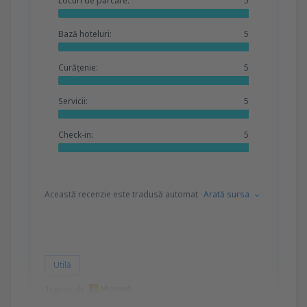
Locuri de parcare:
5
Bază hoteluri:
5
Curățenie:
5
Servicii:
5
Check-in:
5
Această recenzie este tradusă automat
Arată sursa
Utilă
Tradus de