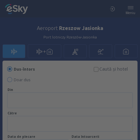
Meniu
Aeroport
Rzeszow Jasionka
Port lotniczy Rzeszów-Jasionka
Caută şi hotel
Dus-întors
Doar dus
Din
Către
Data de plecare
Data întoarcerii