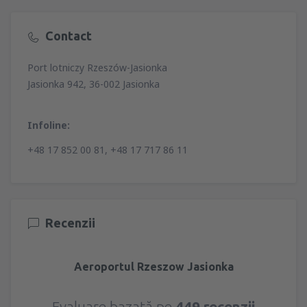
Contact
Port lotniczy Rzeszów-Jasionka
Jasionka 942, 36-002 Jasionka
Infoline:
+48 17 852 00 81, +48 17 717 86 11
Recenzii
Aeroportul Rzeszow Jasionka
Evaluare bazată pe
449 recenzii