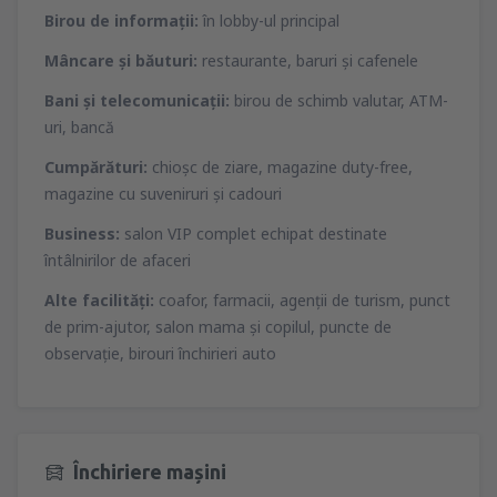
Birou de informaţii:
în lobby-ul principal
Mâncare şi băuturi:
restaurante, baruri şi cafenele
Bani şi telecomunicaţii:
birou de schimb valutar, ATM-
uri, bancă
Cumpărături:
chioşc de ziare, magazine duty-free,
magazine cu suveniruri şi cadouri
Business:
salon VIP complet echipat destinate
întâlnirilor de afaceri
Alte facilităţi:
coafor, farmacii, agenţii de turism, punct
de prim-ajutor, salon mama şi copilul, puncte de
observaţie, birouri închirieri auto
Închiriere mașini