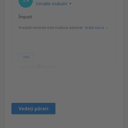
3.9
Detaliile evaluării
Împuțit
Această recenzie este tradusă automat
Arată sursa
Utilă
Tradus de
Ewa
Polen,
Noiembrie 2024
Vedeți păreri