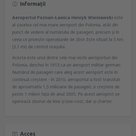
Informații
Aeroportul Poznań-Ławica Henryk Wieniawski
este
al şaselea cel mai mare aeroport din Polonia, atât din
punct de vedere al numărului de pasageri, precum şi în
ceea ce priveşte operaţiunile de zbor. Este situat la 5 km
(3,1 mi) de centrul oraşului.
Acesta este unul dintre cele mai vechi aeroporturi din
Polonia, deschis în 1913 ca un aeroport militar german.
Numărul de pasageri care aleg acest aeroport este în
continuă creştere - în 2010, aeroportul a fost tranzitat
de aproximativ 1,5 milioane de pasageri, o creştere de
peste 1 milion faţă de anul 2005. Pe acest aeroprot se
operează zboruri de linie şi low-cost, dar şi charter.
Acces