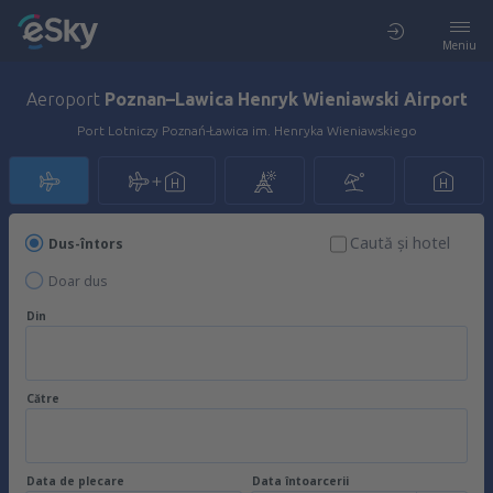
Meniu
Aeroport
Poznan–Lawica Henryk Wieniawski Airport
Port Lotniczy Poznań-Ławica im. Henryka Wieniawskiego
Caută şi hotel
Dus-întors
Doar dus
Din
Către
Data de plecare
Data întoarcerii