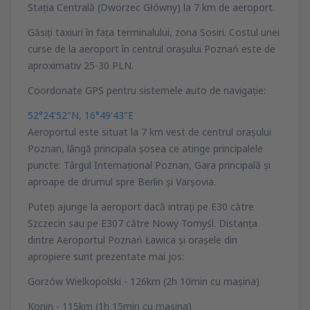
Staţia Centrală (Dworzec Główny) la 7 km de aeroport.
Găsiţi taxiuri în faţa terminalului, zona Sosiri. Costul unei
curse de la aeroport în centrul oraşului Poznań este de
aproximativ 25-30 PLN.
Coordonate GPS pentru sistemele auto de navigaţie:
52°24'52"N, 16°49'43"E
Aeroportul este situat la 7 km vest de centrul oraşului
Poznan, lângă principala şosea ce atinge principalele
puncte: Târgul Internaţional Poznan, Gara principală şi
aproape de drumul spre Berlin şi Varşovia.
Puteţi ajunge la aeroport dacă intraţi pe E30 către
Szczecin sau pe E307 către Nowy Tomyśl. Distanţa
dintre Aeroportul Poznań Ławica şi oraşele din
apropiere sunt prezentate mai jos:
Gorzów Wielkopolski - 126km (2h 10min cu maşina)
Konin - 115km (1h 15min cu maşina)