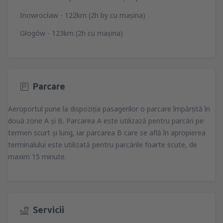
Inowrocław - 122km (2h by cu maşina)
Głogów - 123km (2h cu maşina)
Parcare
Aeroportul pune la dispoziţia pasagerilor o parcare împărţită în
două zone A şi B. Parcarea A este utilizază pentru parcări pe
termen scurt şi lung, iar parcarea B care se află în apropierea
terminalului este utilizată pentru parcările foarte scute, de
maxim 15 minute.
Servicii