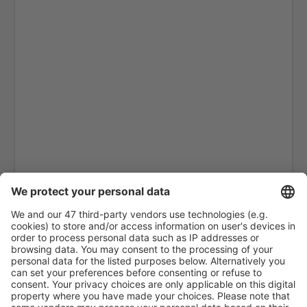
Pittsburgh
Fairbanks
Alliance Municipal Airport (AIA)
Alpena County Airport (APN)
Martinsburg Altoona-Blair (AOO)
Ambler Airport (ABL)
Anaktuvuk Pass Airport (AKP)
Aeroportul Angel Fire (AXX)
Angoon Seaplane Base (AGN)
Aniak Airport (ANI)
Durango