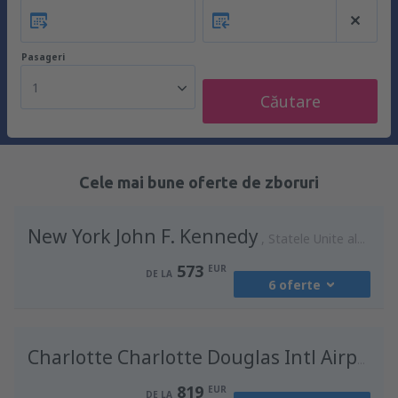
Pasageri
1
Căutare
Cele mai bune oferte de zboruri
New York John F. Kennedy
Statele Unite ale Americii
573
EUR
DE LA
6 oferte
din
București, Otopeni Henri Coandă
International Airport
(OTP)
Charlotte Charlotte Douglas Intl Airport
573
DE LA
EUR
819
EUR
DE LA