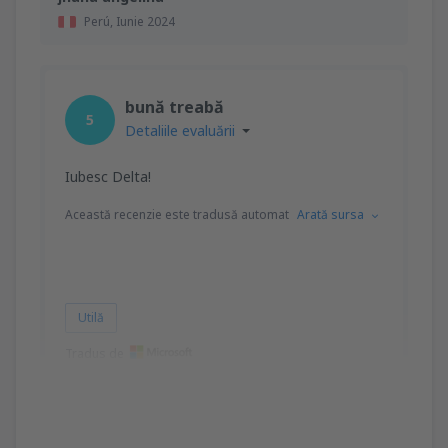
Perú,
Iunie 2024
bună treabă
5
Detaliile evaluării
Iubesc Delta!
Această recenzie este tradusă automat
Arată sursa
Utilă
Tradus de
Barbara
Estados Unidos,
Martie 2024