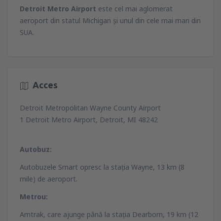
(CLJ)
714
Detroit Metro Airport
este cel mai aglomerat
DE LA
EUR
677
DE LA
EUR
aeroport din statul Michigan şi unul din cele mai mari din
din
București, Otopeni Henri Coandă
SUA.
International Airport
(OTP)
din
București, Otopeni Henri Coandă
596
DE LA
EUR
International Airport
(OTP)
1052
DE LA
EUR
Acces
din
București, Otopeni Henri Coandă
International Airport
(OTP)
Detroit Metropolitan Wayne County Airport
665
DE LA
EUR
1 Detroit Metro Airport, Detroit, MI 48242
Autobuz:
Autobuzele Smart opresc la staţia Wayne, 13 km (8
mile) de aeroport.
Metrou:
Amtrak, care ajunge până la staţia Dearborn, 19 km (12