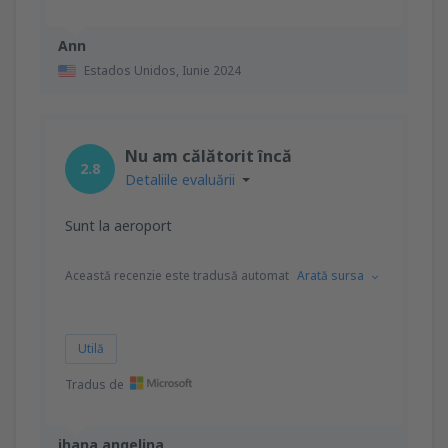
Ann
Estados Unidos,
Iunie 2024
Nu am călătorit încă
2.8
Detaliile evaluării
Sunt la aeroport
Această recenzie este tradusă automat
Arată sursa
Utilă
Tradus de
jhana angelina