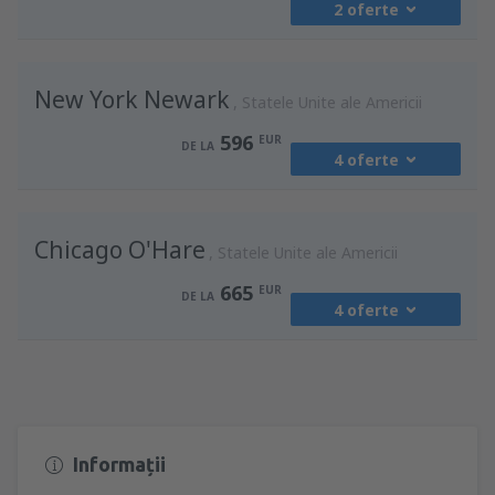
2 oferte
din
București, Otopeni Henri Coandă
International Airport
(OTP)
din
București, Otopeni Henri Coandă
681
DE LA
EUR
New York Newark
International Airport
(OTP)
Statele Unite ale Americii
822
DE LA
EUR
596
din
Cluj-Napoca, Cluj-Napoca Intl Airport
EUR
DE LA
4 oferte
(CLJ)
din
Cluj-Napoca, Cluj-Napoca Intl Airport
876
DE LA
EUR
(CLJ)
din
București, Otopeni Henri Coandă
819
DE LA
EUR
Chicago O'Hare
International Airport
(OTP)
din
București, Otopeni Henri Coandă
Statele Unite ale Americii
671
International Airport
(OTP)
DE LA
EUR
665
EUR
630
DE LA
DE LA
EUR
4 oferte
din
Cluj-Napoca, Cluj-Napoca Intl Airport
(CLJ)
din
București, Otopeni Henri Coandă
din
București, Otopeni Henri Coandă
605
International Airport
(OTP)
DE LA
EUR
International Airport
(OTP)
594
DE LA
EUR
1035
DE LA
EUR
din
București, Otopeni Henri Coandă
Informații
International Airport
(OTP)
din
București, Otopeni Henri Coandă
din
Cluj-Napoca, Cluj-Napoca Intl Airport
984
International Airport
(OTP)
DE LA
EUR