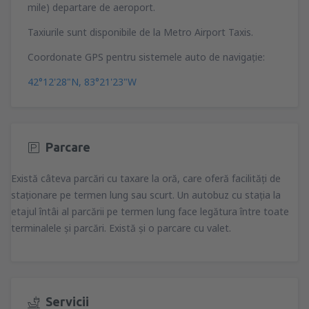
mile) departare de aeroport.
Taxiurile sunt disponibile de la Metro Airport Taxis.
Coordonate GPS pentru sistemele auto de navigaţie:
42°12'28"N, 83°21'23"W
Parcare
Există câteva parcări cu taxare la oră, care oferă facilităţi de
staţionare pe termen lung sau scurt. Un autobuz cu staţia la
etajul întâi al parcării pe termen lung face legătura între toate
terminalele şi parcări. Există şi o parcare cu valet.
Servicii