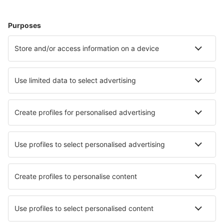
Atka Airport (AKB)
Atlantic City Bader Field (ACY)
Atmautluak Airport (ATT)
Auburn-Lewiston Municipal Airport (LEW)
Augusta Regional Airport (AGS)
Augusta State Airport (AUG)
Green Bay Austin Straubel Intl (GRB)
Austin-Bergstrom Intl Airport (AUS)
Quincy Baldwin Field (UIN)
Baltimore Thurgood Marshall Intl (BWI)
Bangor Intl Airport (BGR)