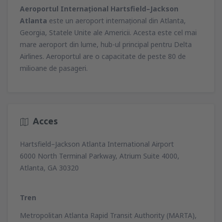
(CLJ)
714
Aeroportul Internaţional Hartsfield–Jackson
DE LA
EUR
677
DE LA
EUR
Atlanta
este un aeroport internaţional din Atlanta,
din
București, Otopeni Henri Coandă
Georgia, Statele Unite ale Americii. Acesta este cel mai
International Airport
(OTP)
din
București, Otopeni Henri Coandă
mare aeroport din lume, hub-ul principal pentru Delta
596
DE LA
EUR
International Airport
(OTP)
Airlines. Aeroportul are o capacitate de peste 80 de
1052
DE LA
EUR
milioane de pasageri.
din
București, Otopeni Henri Coandă
International Airport
(OTP)
665
DE LA
EUR
Acces
Hartsfield–Jackson Atlanta International Airport
6000 North Terminal Parkway, Atrium Suite 4000,
Atlanta, GA 30320
Tren
Metropolitan Atlanta Rapid Transit Authority (MARTA),