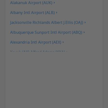
Alakanuk Airport (AUK)
Albany Intl Airport (ALB)
Jacksonville Richlands Albert J.Ellis (OAJ)
Albuquerque Sunport Intl Airport (ABQ)
Alexandria Intl Airport (AEX)
Koyuk (AK) Alfred Adams (KKA)
Allakaket Apt. (AET)
Pittsburgh
Fairbanks
Alliance Municipal Airport (AIA)
Alpena County Airport (APN)