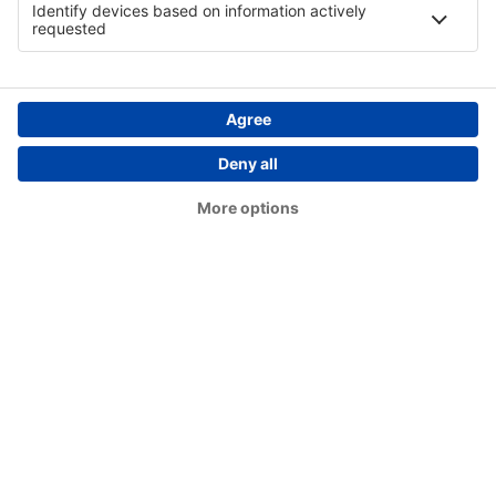
Birch Creek (KBC)
Birmingham–Shuttlesworth Intl Airport (BHM)
Flint Bishop Intl (FNT)
Bismarck Municipal Airport (BIS)
Lexington Blue Grass (LEX)
Steamboat Springs Airport (SBS)
Kiana (AK) Bob Baker (IAN)
Burbank Bob Hope (BUR)
Harrison Boone County (HRO)
Bradford Airport (BFD)
Windsor Locks Bradley Intl (BDL)