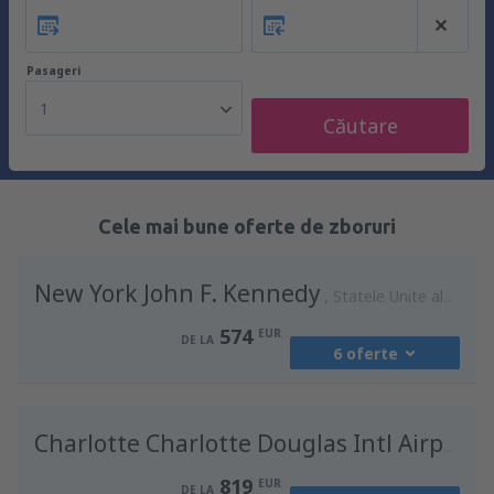
Pasageri
1
Căutare
Cele mai bune oferte de zboruri
New York John F. Kennedy
Statele Unite ale Americii
574
EUR
DE LA
6 oferte
din
București, Otopeni Henri Coandă
International Airport
(OTP)
Charlotte Charlotte Douglas Intl Airport
574
DE LA
EUR
819
EUR
DE LA