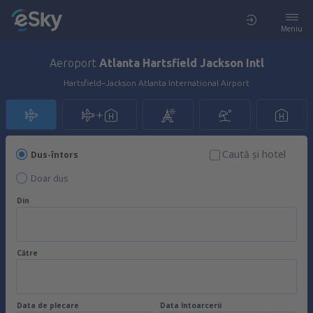
Meniu
Aeroport
Atlanta Hartsfield Jackson Intl
Hartsfield–Jackson Atlanta International Airport
Caută şi hotel
Dus-întors
Doar dus
Din
Către
Data de plecare
Data întoarcerii