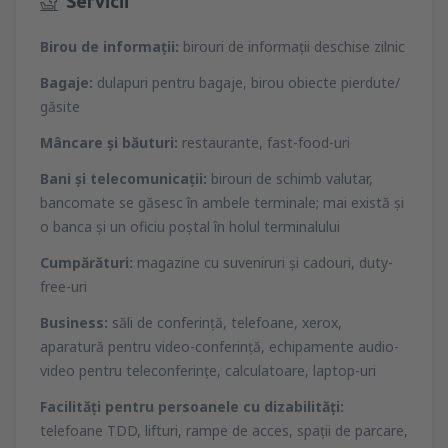
Servicii
Birou de informaţii:
birouri de informaţii deschise zilnic
Bagaje:
dulapuri pentru bagaje, birou obiecte pierdute/
găsite
Mâncare şi băuturi:
restaurante, fast-food-uri
Bani şi telecomunicaţii:
birouri de schimb valutar,
bancomate se găsesc în ambele terminale; mai există şi
o banca şi un oficiu poştal în holul terminalului
Cumpărături:
magazine cu suveniruri şi cadouri, duty-
free-uri
Business:
săli de conferinţă, telefoane, xerox,
aparatură pentru video-conferinţă, echipamente audio-
video pentru teleconferinţe, calculatoare, laptop-uri
Facilităţi pentru persoanele cu dizabilităţi:
telefoane TDD, lifturi, rampe de acces, spaţii de parcare,