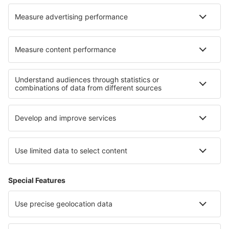
Paducah Barkley Regional (PAH)
Barnstable Municipal Airport (HYA)
Barter Island Apt. (BTI)
Baton Rouge Metropolitan Airport (BTR)
Beaver (WBQ)
Beckley Raleigh County Memorial (BKW)
Bellingham Intl Airport (BLI)
Bemidji Regional Airport (BJI)
Butte Bert Mooney (BTM)
Bethel Airport (BET)
Bettles Airport (BTT)