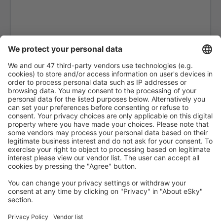
Martinsburg Altoona-Blair (AOO)
Ambler Airport (ABL)
Anaktuvuk Pass Airport (AKP)
Aeroportul Angel Fire (AXX)
Angoon Seaplane Base (AGN)
Aniak Airport (ANI)
Durango
Ann Arbor Municipal Airport (ARB)
McKinleyville Arcata Eureka (ACV)
Arctic Village Apt. (ARC)
Fletcher Asheville (AVL)