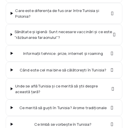
Care este diferența de fus orar între Tunisia și
Polonia?
Sănătate și igienă: Sunt necesare vaccinări și ce este
"răzbunarea faraonului"?
Informații tehnice: prize, internet și roaming
Când este cel mai bine să călătorești în Tunisia?
Unde se află Tunisia și ce merită să știi despre
această țară?
Ce merită să guști în Tunisia? Arome tradiționale
Ce limbă se vorbește în Tunisia?