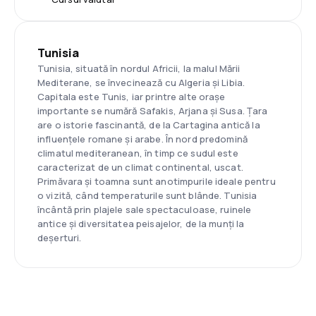
Tunisia
Tunisia, situată în nordul Africii, la malul Mării
Mediterane, se învecinează cu Algeria și Libia.
Capitala este Tunis, iar printre alte orașe
importante se numără Safakis, Arjana și Susa. Țara
are o istorie fascinantă, de la Cartagina antică la
influențele romane și arabe. În nord predomină
climatul mediteranean, în timp ce sudul este
caracterizat de un climat continental, uscat.
Primăvara și toamna sunt anotimpurile ideale pentru
o vizită, când temperaturile sunt blânde. Tunisia
încântă prin plajele sale spectaculoase, ruinele
antice și diversitatea peisajelor, de la munți la
deșerturi.