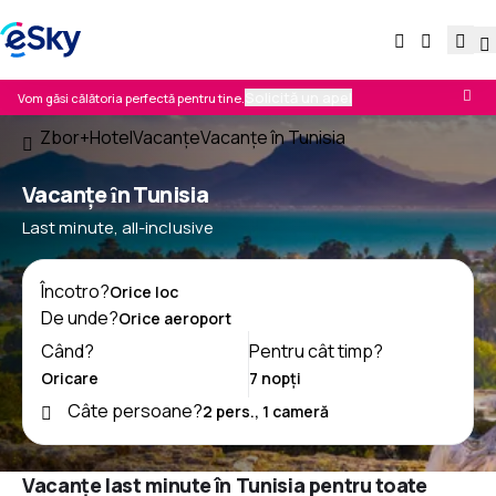
Solicită un apel
Vom găsi călătoria perfectă pentru tine.
Zbor+Hotel
Vacanţe
Vacanţe în Tunisia
Vacanțe ȋn Tunisia
Last minute, all-inclusive
Încotro?
De unde?
Când?
Pentru cât timp?
Câte persoane?
Vacanțe last minute în Tunisia pentru toate