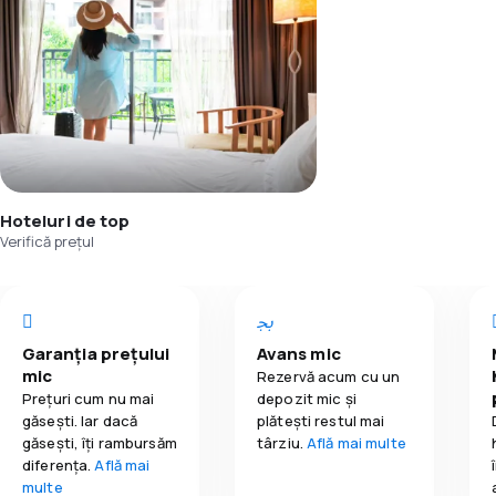
Hoteluri de top
Verifică prețul
Garanția prețului
Avans mic
mic
Rezervă acum cu un
Prețuri cum nu mai
depozit mic și
găsești. Iar dacă
plătești restul mai
găseşti, îți rambursăm
târziu.
Află mai multe
diferența.
Află mai
multe