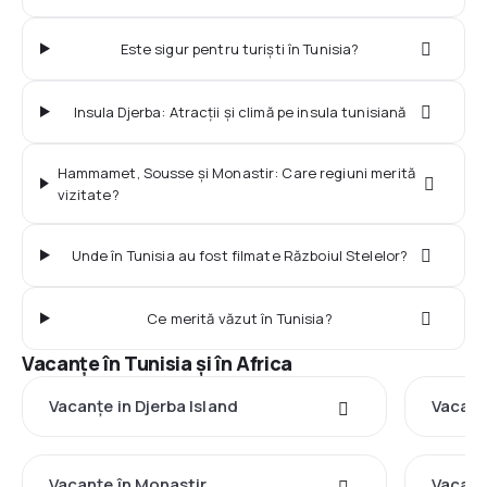
Este sigur pentru turiști în Tunisia?
Insula Djerba: Atracții și climă pe insula tunisiană
Hammamet, Sousse și Monastir: Care regiuni merită
vizitate?
Unde în Tunisia au fost filmate Războiul Stelelor?
Ce merită văzut în Tunisia?
Vacanţe în Tunisia şi în Africa
Vacanţe in Djerba Island
Vacan
Vacanţe în Monastir
Vacanţ