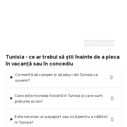
Asistenţă prin telefon
Ai nevoie de ajutor să alegi?
Ne place să planificăm călătorii. Solicită un apel cu
un consultant și vom crea un plan pentru tine.
Solicită un apel
Tunisia - ce ar trebui să știi înainte de a pleca
în vacanță sau în concediu
Ce merită să cumperi și să aduci din Tunisia ca
suvenir?
Care este moneda folosită în Tunisia și care sunt
prețurile acolo?
Este necesar un pașaport sau viză pentru a călători
în Tunisia?