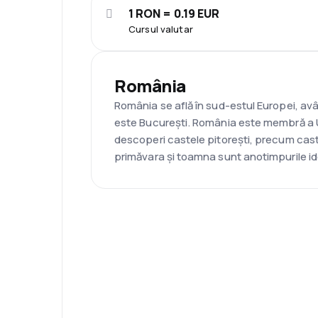
1 RON = 0.19 EUR
Cursul valutar
România
România se află în sud-estul Europei, avâ
este București. România este membră a Uni
descoperi castele pitorești, precum caste
primăvara și toamna sunt anotimpurile ide
Asistenţă prin telefon
Ai nevoie de ajutor să aleg
Ne place să planificăm călătorii. Solicită 