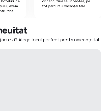
 hoteluri, pe
oricând, ziua sau noaptea, pe
așului, avem
tot parcursul vacanței tale.
ntru tine.
neuitat
jacuzzi? Alege locul perfect pentru vacanța ta!