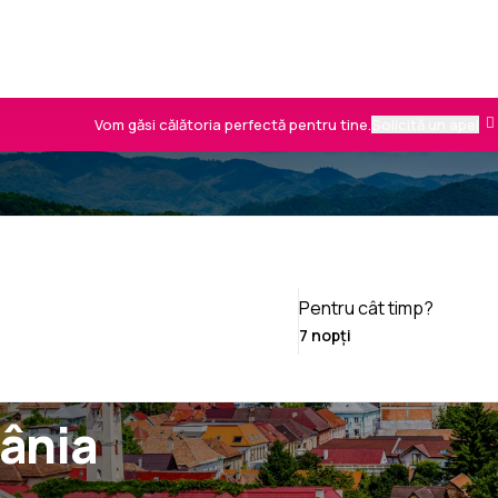
Vom găsi călătoria perfectă pentru tine.
Solicită un apel
Pentru cât timp?
ânia