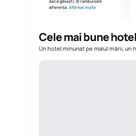
dacă găseşti, îți rambursăm
diferența.
Află mai multe
Cele mai bune hotelu
Un hotel minunat pe malul mării, un 