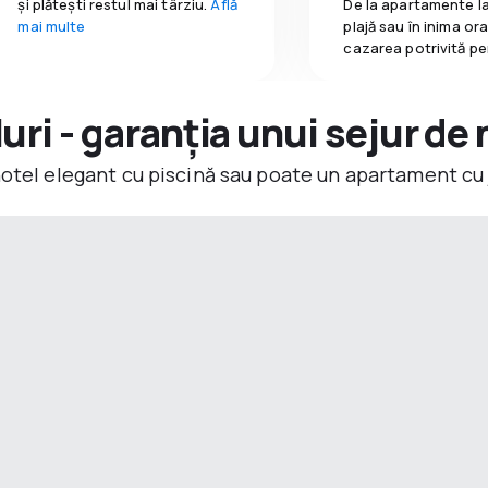
și plătești restul mai târziu.
Află
De la apartamente la
mai multe
plajă sau în inima or
cazarea potrivită pe
ri - garanția unui sejur de 
hotel elegant cu piscină sau poate un apartament cu 