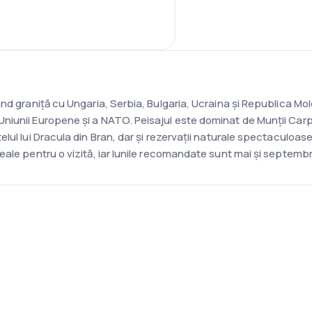
nd graniță cu Ungaria, Serbia, Bulgaria, Ucraina și Republica Mold
unii Europene și a NATO. Peisajul este dominat de Munții Carpați
lul lui Dracula din Bran, dar și rezervații naturale spectaculoase
ale pentru o vizită, iar lunile recomandate sunt mai și septembr
i?
un apel cu un consultant și vom crea un plan pentru tine.