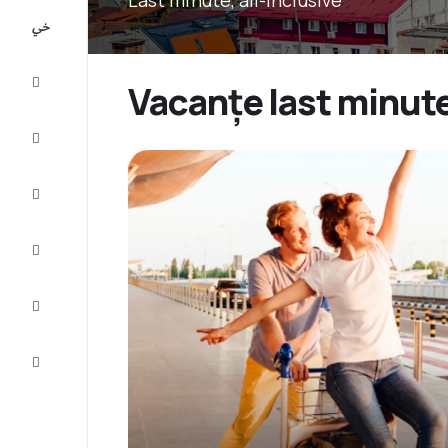
All-
inclusive
City
Vacanțe last minut
Break
Cazare
Oferte
Finalizează
călătoria
Inspiraţie şi
recomandări
Servicii
clienți