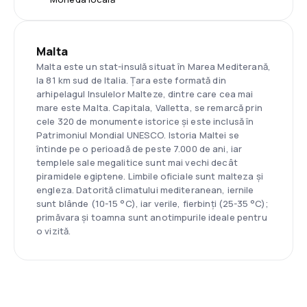
Malta
Malta este un stat-insulă situat în Marea Mediterană,
la 81 km sud de Italia. Țara este formată din
arhipelagul Insulelor Malteze, dintre care cea mai
mare este Malta. Capitala, Valletta, se remarcă prin
cele 320 de monumente istorice și este inclusă în
Patrimoniul Mondial UNESCO. Istoria Maltei se
întinde pe o perioadă de peste 7.000 de ani, iar
templele sale megalitice sunt mai vechi decât
piramidele egiptene. Limbile oficiale sunt malteza și
engleza. Datorită climatului mediteranean, iernile
sunt blânde (10-15 °C), iar verile, fierbinți (25-35 °C);
primăvara și toamna sunt anotimpurile ideale pentru
o vizită.