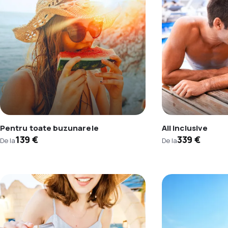
Pentru toate buzunarele
All inclusive
139 €
339 €
De la
De la