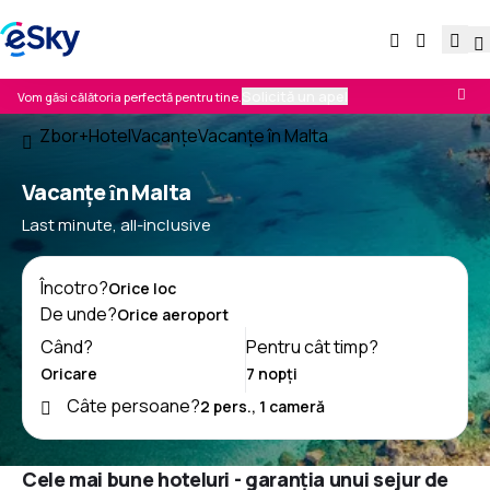
Solicită un apel
Vom găsi călătoria perfectă pentru tine.
Zbor+Hotel
Vacanţe
Vacanţe în Malta
Vacanțe ȋn Malta
Last minute, all-inclusive
Încotro?
De unde?
Când?
Pentru cât timp?
Câte persoane?
Cele mai bune hoteluri - garanția unui sejur de