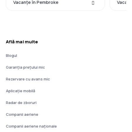
Vacanţe în Pembroke
Vacanţ
Află mai multe
Blogul
Garanția prețului mic
Rezervare cu avans mic
Aplicație mobilă
Radar de zboruri
Companii aeriene
Companii aeriene naţionale