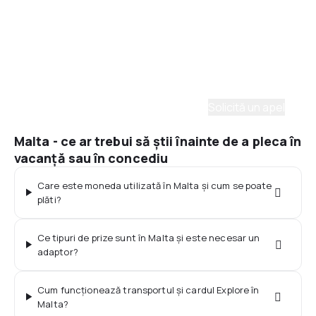
Asistenţă prin telefon
Ai nevoie de ajutor să alegi?
Ne place să planificăm călătorii. Solicită un apel cu
un consultant și vom crea un plan pentru tine.
Solicită un apel
Malta - ce ar trebui să știi înainte de a pleca în
vacanță sau în concediu
Care este moneda utilizată în Malta și cum se poate
plăti?
Ce tipuri de prize sunt în Malta și este necesar un
adaptor?
Cum funcționează transportul și cardul Explore în
Malta?