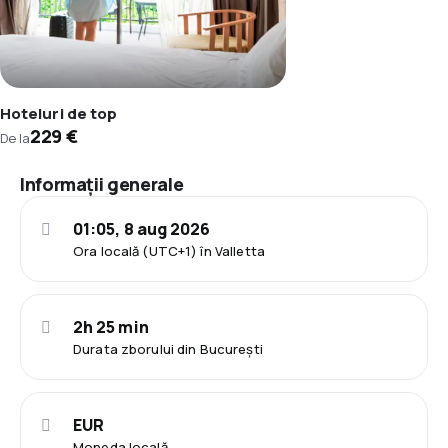
Hoteluri de top
229 €
De la
Informații generale
01:05, 8 aug 2026
Ora locală (UTC+1) în Valletta
2h 25 min
Durata zborului din București
EUR
Moneda locală