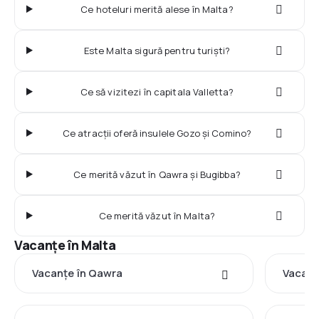
Ce hoteluri merită alese în Malta?
Este Malta sigură pentru turiști?
Ce să vizitezi în capitala Valletta?
Ce atracții oferă insulele Gozo și Comino?
Ce merită văzut în Qawra și Bugibba?
Ce merită văzut în Malta?
Vacanţe în Malta
Vacanţe în Qawra
Vacanţe