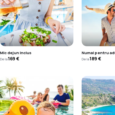
Mic dejun inclus
Numai pentru adu
169 €
189 €
De la
De la