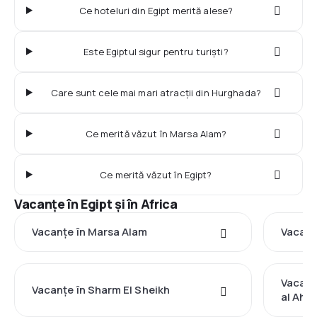
Ce hoteluri din Egipt merită alese?
Este Egiptul sigur pentru turiști?
Care sunt cele mai mari atracții din Hurghada?
Ce merită văzut în Marsa Alam?
Ce merită văzut în Egipt?
Vacanţe în Egipt şi în Africa
Vacanţe în Marsa Alam
Vacanţ
Vacanţ
Vacanţe în Sharm El Sheikh
al Ahm