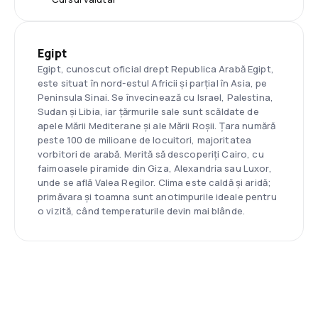
Egipt
Egipt, cunoscut oficial drept Republica Arabă Egipt,
este situat în nord-estul Africii și parțial în Asia, pe
Peninsula Sinai. Se învecinează cu Israel, Palestina,
Sudan și Libia, iar țărmurile sale sunt scăldate de
apele Mării Mediterane și ale Mării Roșii. Țara numără
peste 100 de milioane de locuitori, majoritatea
vorbitori de arabă. Merită să descoperiți Cairo, cu
faimoasele piramide din Giza, Alexandria sau Luxor,
unde se află Valea Regilor. Clima este caldă și aridă;
primăvara și toamna sunt anotimpurile ideale pentru
o vizită, când temperaturile devin mai blânde.
Asistenţă prin telefon