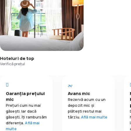
Hoteluri de top
Verifică prețul
Garanția prețului
Avans mic
mic
Rezervă acum cu un
Prețuri cum nu mai
depozit mic și
găsești. Iar dacă
plătești restul mai
găseşti, îți rambursăm
târziu.
Află mai multe
diferența.
Află mai
multe