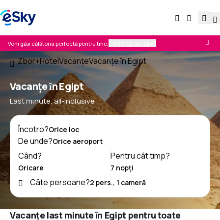
Solicită un apel
Vom găsi călătoria perfectă pentru tine.
Zbor+Hotel
Vacanţe
Vacanţe în Egipt
Vacanțe ȋn Egipt
Last minute, all-inclusive
Încotro?
De unde?
Când?
Pentru cât timp?
Câte persoane?
Vacanțe last minute în Egipt pentru toate