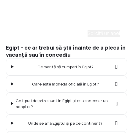
Ai nevoie de ajutor să alegi?
Ne place să planificăm călătorii. Solicită un apel cu
un consultant și vom crea un plan pentru tine.
Solicită un apel
Egipt - ce ar trebui să știi înainte de a pleca în
vacanță sau în concediu
Ce merită să cumperi în Egipt?
Care este moneda oficială în Egipt?
Ce tipuri de prize sunt în Egipt și este necesar un
adaptor?
Unde se află Egiptul și pe ce continent?