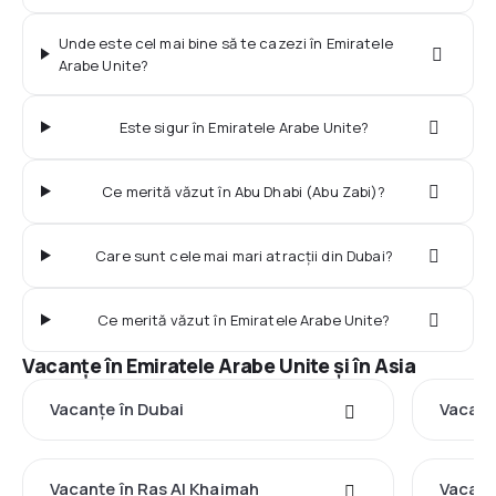
Unde este cel mai bine să te cazezi în Emiratele
Arabe Unite?
Este sigur în Emiratele Arabe Unite?
Ce merită văzut în Abu Dhabi (Abu Zabi)?
Care sunt cele mai mari atracții din Dubai?
Ce merită văzut în Emiratele Arabe Unite?
Vacanţe în Emiratele Arabe Unite şi în Asia
Vacanţe în Dubai
Vacanţ
Vacanţe în Ras Al Khaimah
Vacanţe