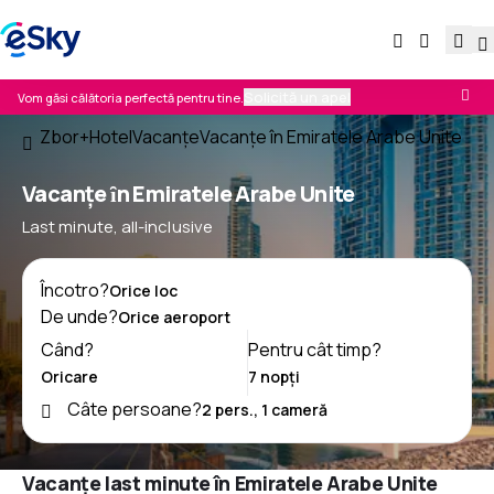
Solicită un apel
Vom găsi călătoria perfectă pentru tine.
Zbor+Hotel
Vacanţe
Vacanţe în Emiratele Arabe Unite
Vacanțe ȋn Emiratele Arabe Unite
Last minute, all-inclusive
Încotro?
De unde?
Când?
Pentru cât timp?
Câte persoane?
Vacanțe last minute în Emiratele Arabe Unite