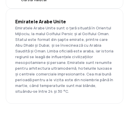
Emiratele Arabe Unite
Emiratele Arabe Unite sunt o țară situată în Orientul
Mijlociu, la malul Golfului Persic și al Golfului Oman.
Statul este format din șapte emirate, printre care
Abu Dhabi și Dubai, și se învecinează cu Arabia
Saudită și Oman. Limba oficială este araba, iar istoria
regiunii se leagă de influențele civilizațiilor
mesopotamiene și persane. Emiratele sunt renumite
pentru arhitectura ultramodernă, hotelurile luxoase
și centrele comerciale impresionante. Cea mai bună
perioadă pentru a le vizita este din noiembrie până în
martie, când temperaturile sunt mai blânde,
situându-se între 24 și 30 °C.