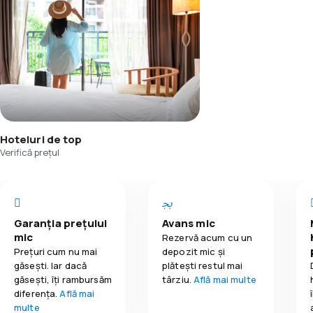
Hoteluri de top
Verifică prețul
Garanția prețului
Avans mic
mic
Rezervă acum cu un
Prețuri cum nu mai
depozit mic și
găsești. Iar dacă
plătești restul mai
găseşti, îți rambursăm
târziu.
Află mai multe
diferența.
Află mai
multe