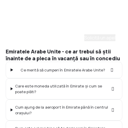
Asistenţă prin telefon
Ai nevoie de ajutor să alegi?
Ne place să planificăm călătorii. Solicită un apel cu
un consultant și vom crea un plan pentru tine.
Solicită un apel
Emiratele Arabe Unite - ce ar trebui să știi
înainte de a pleca în vacanță sau în concediu
Ce merită să cumperi în Emiratele Arabe Unite?
Care este moneda utilizată în Emirate și cum se
poate plăti?
Cum ajung de la aeroport în Emirate până în centrul
orașului?