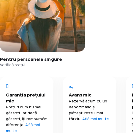
Pentru persoanele singure
Verifică prețul
Garanția prețului
Avans mic
mic
Rezervă acum cu un
Prețuri cum nu mai
depozit mic și
găsești. Iar dacă
plătești restul mai
găseşti, îți rambursăm
târziu.
Află mai multe
diferența.
Află mai
multe