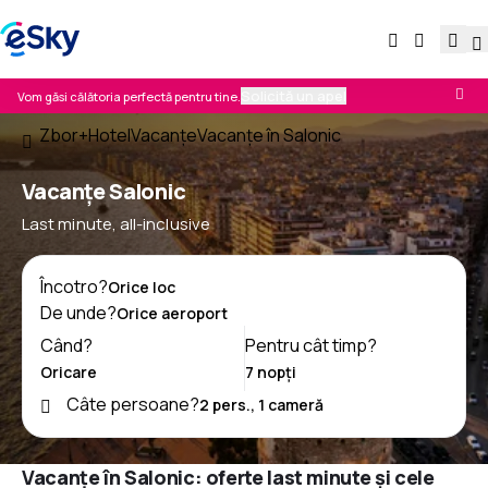
Solicită un apel
Vom găsi călătoria perfectă pentru tine.
Zbor+Hotel
Vacanţe
Vacanţe în Salonic
Vacanţe Salonic
Last minute, all-inclusive
Încotro?
De unde?
Când?
Pentru cât timp?
Câte persoane?
Vacanțe în Salonic: oferte last minute și cele