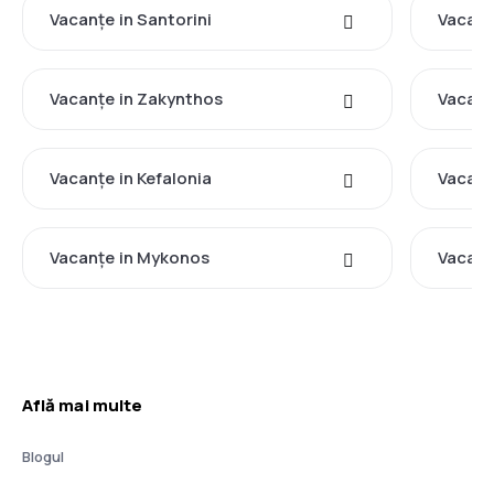
Vacanţe in Santorini
Vacanţ
Vacanţe in Zakynthos
Vacanţ
Vacanţe in Kefalonia
Vacanţ
Vacanţe in Mykonos
Vacanţ
Află mai multe
Blogul