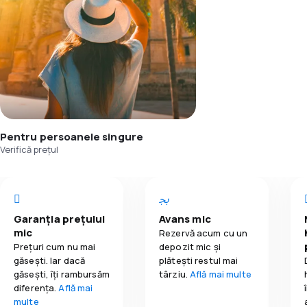
Pentru persoanele singure
Verifică prețul
Garanția prețului
Avans mic
mic
Rezervă acum cu un
Prețuri cum nu mai
depozit mic și
găsești. Iar dacă
plătești restul mai
găseşti, îți rambursăm
târziu.
Află mai multe
diferența.
Află mai
multe