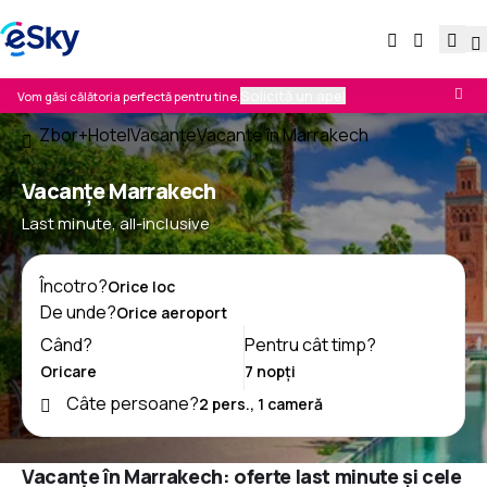
Solicită un apel
Vom găsi călătoria perfectă pentru tine.
Zbor+Hotel
Vacanţe
Vacanţe în Marrakech
Vacanţe Marrakech
Last minute, all-inclusive
Încotro?
De unde?
Când?
Pentru cât timp?
Câte persoane?
Vacanțe în Marrakech: oferte last minute și cele