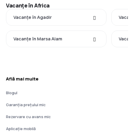
Vacanţe în Africa
Vacanţe în Agadir
Vacanţ
Vacanţe în Marsa Alam
Vacanţ
Află mai multe
Blogul
Garanția prețului mic
Rezervare cu avans mic
Aplicație mobilă