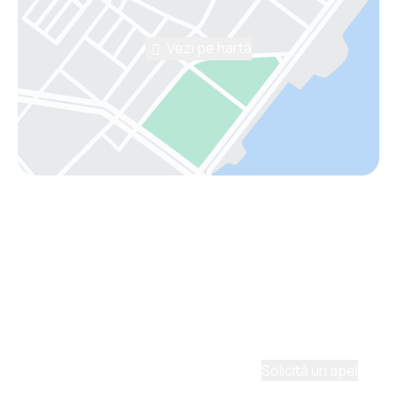
Vezi pe hartă
Asistenţă prin telefon
Ai nevoie de ajutor să alegi?
Ne place să planificăm călătorii. Solicită un apel cu
un consultant și vom crea un plan pentru tine.
Solicită un apel