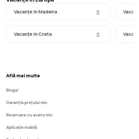
Vacanţe in Madeira
Vacanţ
Vacanţe in Creta
Vacanţe
Află mai multe
Blogul
Garanția prețului mic
Rezervare cu avans mic
Aplicație mobilă