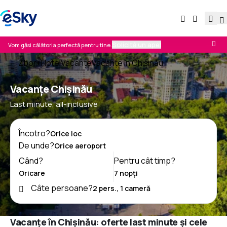
Solicită un apel
Vom găsi călătoria perfectă pentru tine.
Zbor+Hotel
Vacanţe
Vacanţe în Chișinău
Vacanţe Chișinău
Last minute, all-inclusive
Încotro?
De unde?
Când?
Pentru cât timp?
Câte persoane?
Vacanțe în Chișinău: oferte last minute și cele