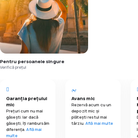
Pentru persoanele singure
Verifică prețul
Garanția prețului
Avans mic
mic
Rezervă acum cu un
Prețuri cum nu mai
depozit mic și
găsești. Iar dacă
plătești restul mai
găseşti, îți rambursăm
târziu.
Află mai multe
diferența.
Află mai
multe