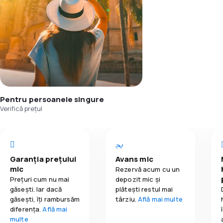
Pentru persoanele singure
Verifică prețul
Garanția prețului
Avans mic
mic
Rezervă acum cu un
Prețuri cum nu mai
depozit mic și
găsești. Iar dacă
plătești restul mai
găseşti, îți rambursăm
târziu.
Află mai multe
diferența.
Află mai
multe