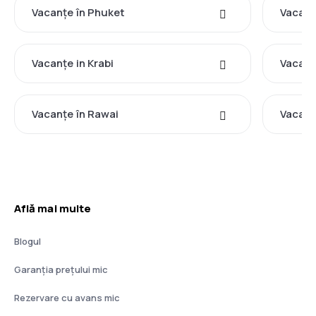
Vacanţe în Phuket
Vacanţ
Vacanţe in Krabi
Vacanţ
Vacanţe în Rawai
Vacanţ
Află mai multe
Blogul
Garanția prețului mic
Rezervare cu avans mic