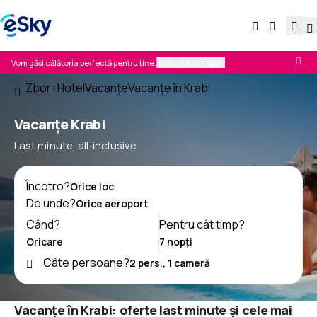
Solicită un apel
Vom găsi călătoria perfectă pentru tine.
Zbor+Hotel
Vacanţe
Vacanţe în Krabi
Vacanţe Krabi
Last minute, all-inclusive
Încotro?
De unde?
Când?
Pentru cât timp?
Câte persoane?
Vacanțe în Krabi: oferte last minute și cele mai