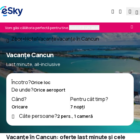
Solicită un apel
Vom găsi călătoria perfectă pentru tine.
Zbor+Hotel
Vacanţe
Vacanţe în Cancun
Vacanţe Cancun
Last minute, all-inclusive
Încotro?
De unde?
Când?
Pentru cât timp?
Câte persoane?
Vacanțe în Cancun: oferte last minute și cele