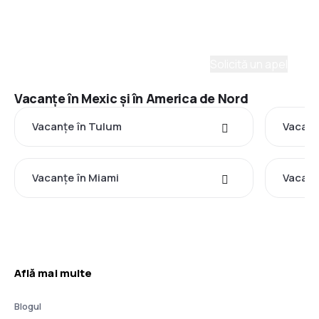
Ai nevoie de ajutor să alegi?
Ne place să planificăm călătorii. Solicită un apel cu
un consultant și vom crea un plan pentru tine.
Solicită un apel
Vacanţe în Mexic şi în America de Nord
Vacanţe în Tulum
Vacanţ
Vacanţe în Miami
Vacanţ
Află mai multe
Blogul