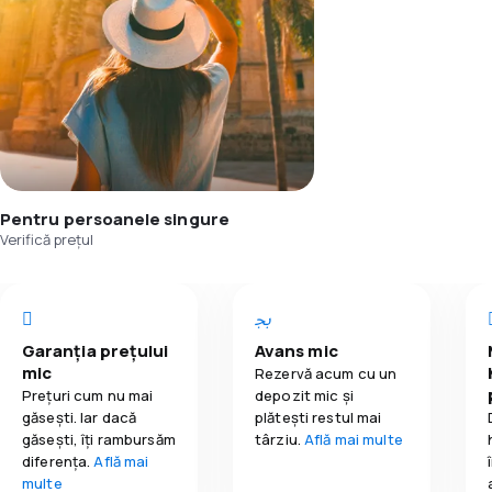
Pentru persoanele singure
Verifică prețul
Garanția prețului
Avans mic
mic
Rezervă acum cu un
Prețuri cum nu mai
depozit mic și
găsești. Iar dacă
plătești restul mai
găseşti, îți rambursăm
târziu.
Află mai multe
diferența.
Află mai
multe