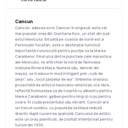
Cancun
Cancún, adesea scris Cancun în engleză, este cel
mai populat oraș din Quintana Roo, un stat din sud-
estul Mexicului. Situată pe coasta de nord-est a
Peninsulei Yucatán, este o destinație turistică
importantă cunoscută pentru poziția sa la Marea
Caraibelor. Fiind unul dintre punctele cele mai estice
ale Mexicului, se află chiar la nord de faimoasa
stațiune Riviera Maya. Numele său, derivat din
mayaș, se traduce în mod intrigant prin „cuib de
șerpi” sau „locul șarpelui de aur”. Emblema orașului,
proiectată de artistul mexicano-american Joe Vera,
reflectă frumusețea sa de coastă cu albastru pentru
Marea Caraibelor, galben pentru nisip și roșu pentru
soare. În ciuda prezentului său vibrant, Cancún are
un trecut sumbru, cu populația sa Maya redusă
drastic după cucerirea spaniolă. Cancunul de astăzi
este un oraș planificat, dezvoltat intenționat pentru
turism din 1970.