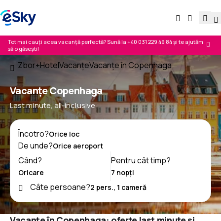
Tot mai cauți acea vacanță perfectă? Sună la
+40 031 229 49 84
și te ajutăm
să o găsești!
Zbor+Hotel
Vacanţe
Vacanţe în Copenhaga
Vacanţe Copenhaga
Last minute, all-inclusive
Încotro?
De unde?
Când?
Pentru cât timp?
Câte persoane?
Vacanțe în Copenhaga: oferte last minute și