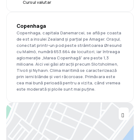
Cursul valutar
Copenhaga
Copenhaga, capitala Danemarcei, se află pe coasta
de est a insulei Zealand și parțial pe Amager. Orașul,
conectat printr-un pod peste strâmtoarea Øresund
cu Malmö, numără 653.664 de locuitori, iar întreaga
aglomerație „Marea Copenhagă” are peste 1,3
milioane. Aici vei găsi atracții precum Slotsholmen,
Tivoli și Nyhavn. Clima maritimă se caracterizează
prin ierni blânde și veri răcoroase. Primăvara este
cea mai bună perioadă pentru a vizita, când vremea
este moderată și ploile sunt mai puține.