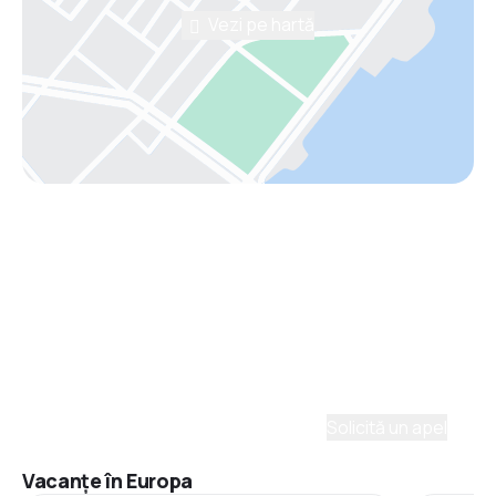
Vezi pe hartă
Asistenţă prin telefon
Ai nevoie de ajutor să alegi?
Ne place să planificăm călătorii. Solicită un apel cu
un consultant și vom crea un plan pentru tine.
Solicită un apel
Vacanţe în Europa