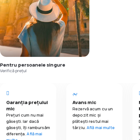
Pentru persoanele singure
Verifică prețul
Garanția prețului
Avans mic
mic
Rezervă acum cu un
Prețuri cum nu mai
depozit mic și
găsești. Iar dacă
plătești restul mai
găseşti, îți rambursăm
târziu.
Află mai multe
diferența.
Află mai
multe