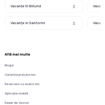
Vacanţe în Billund
Vacanţ
Vacanţe in Santorini
Vacanţ
Află mai multe
Blogul
Garanția prețului mic
Rezervare cu avans mic
Aplicație mobilă
Radar de zboruri