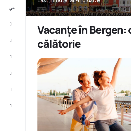
All-
inclusive
City
Vacanțe în Bergen: 
Break
călătorie
Cazare
Oferte
Finalizează
călătoria
Inspiraţie şi
recomandări
Servicii
clienți