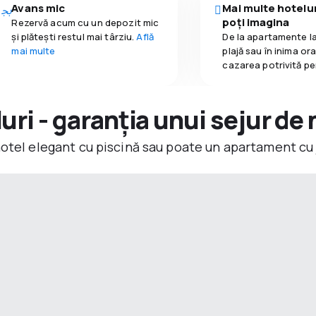
Avans mic
Mai multe hotelur
poți imagina
Rezervă acum cu un depozit mic
și plătești restul mai târziu.
Află
De la apartamente la
mai multe
plajă sau în inima or
cazarea potrivită pe
ri - garanția unui sejur de 
hotel elegant cu piscină sau poate un apartament cu 