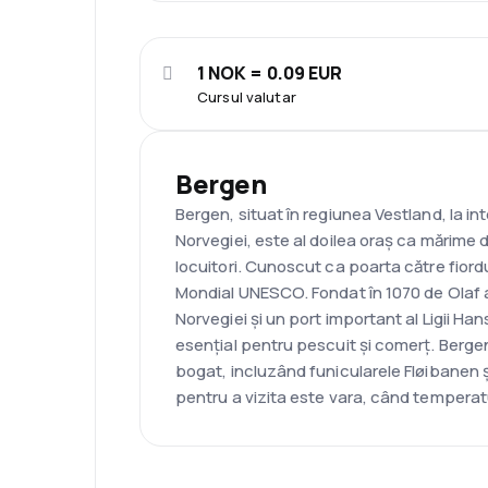
1 NOK = 0.09 EUR
Cursul valutar
Bergen
Bergen, situat în regiunea Vestland, la int
Norvegiei, este al doilea oraș ca mărime 
locuitori. Cunoscut ca poarta către fiordu
Mondial UNESCO. Fondat în 1070 de Olaf al 
Norvegiei și un port important al Ligii Ha
esențial pentru pescuit și comerț. Berge
bogat, incluzând funicularele Fløibanen 
pentru a vizita este vara, când temperat