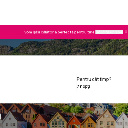
Vom găsi călătoria perfectă pentru tine.
Solicită un apel
Pentru cât timp?
n