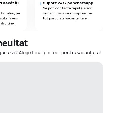
i decât îți
Suport 24/7 pe WhatsApp
Ne poți contacta rapid și ușor:
 hoteluri, pe
oricând, ziua sau noaptea, pe
așului, avem
tot parcursul vacanței tale.
ntru tine.
neuitat
jacuzzi? Alege locul perfect pentru vacanța ta!