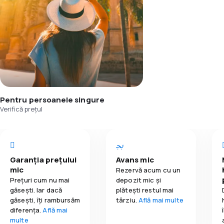
Pentru persoanele singure
Verifică prețul
Garanția prețului
Avans mic
mic
Rezervă acum cu un
Prețuri cum nu mai
depozit mic și
găsești. Iar dacă
plătești restul mai
găseşti, îți rambursăm
târziu.
Află mai multe
diferența.
Află mai
multe