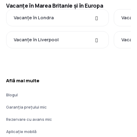
Vacanţe în Marea Britanie şi în Europa
Vacanţe în Londra
Vacanţ
Vacanţe în Liverpool
Vacanţ
Află mai multe
Blogul
Garanția prețului mic
Rezervare cu avans mic
Aplicație mobilă