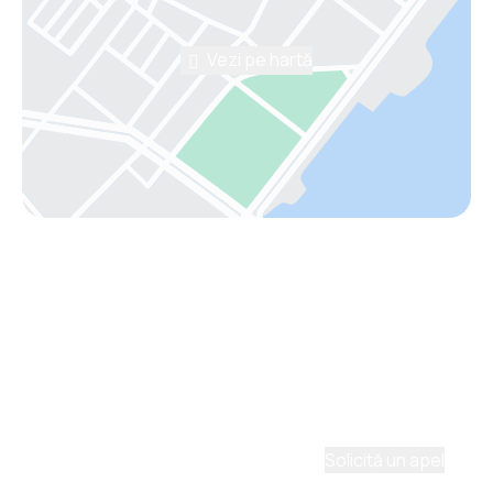
Vezi pe hartă
Asistenţă prin telefon
Ai nevoie de ajutor să alegi?
Ne place să planificăm călătorii. Solicită un apel cu
un consultant și vom crea un plan pentru tine.
Solicită un apel