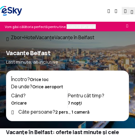
Solicită un apel
Vom găsi călătoria perfectă pentru tine.
Zbor+Hotel
Vacanţe
Vacanţe în Belfast
Vacanţe Belfast
Last minute, all-inclusive
Încotro?
De unde?
Când?
Pentru cât timp?
Câte persoane?
Vacanțe în Belfast: oferte last minute și cele