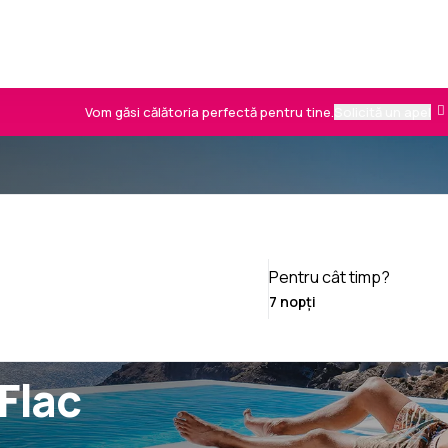
Vom găsi călătoria perfectă pentru tine.
Solicită un apel
Pentru cât timp?
 Flac