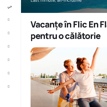
All-
inclusive
City
Vacanțe în Flic En F
Break
pentru o călătorie
Cazare
Oferte
Finalizează
călătoria
Inspiraţie şi
recomandări
Servicii
clienți