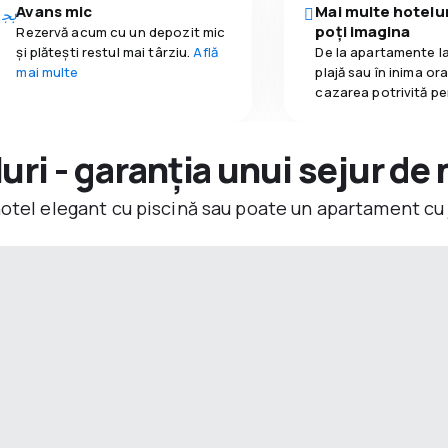
Avans mic
Mai multe hotelur
poți imagina
Rezervă acum cu un depozit mic
și plătești restul mai târziu.
Află
De la apartamente la
mai multe
plajă sau în inima or
cazarea potrivită pe
ri - garanția unui sejur de 
hotel elegant cu piscină sau poate un apartament cu 