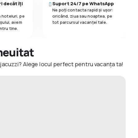
i decât îți
Suport 24/7 pe WhatsApp
Ne poți contacta rapid și ușor:
 hoteluri, pe
oricând, ziua sau noaptea, pe
așului, avem
tot parcursul vacanței tale.
ntru tine.
neuitat
jacuzzi? Alege locul perfect pentru vacanța ta!