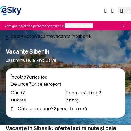
Solicită un apel
Vom găsi călătoria perfectă pentru tine.
Zbor+Hotel
Vacanţe
Vacanţe în Sibenik
Vacanţe Sibenik
Last minute, all-inclusive
Încotro?
De unde?
Când?
Pentru cât timp?
Câte persoane?
Vacanțe în Sibenik: oferte last minute și cele