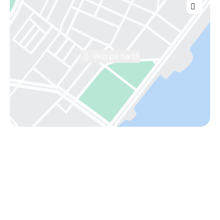
Vezi pe hartă
Asistenţă prin telefon
Ai nevoie de ajutor să alegi?
Ne place să planificăm călătorii. Solicită un apel cu