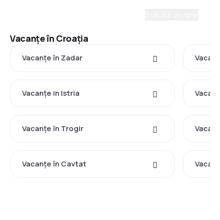
un consultant și vom crea un plan pentru tine.
Solicită un apel
Vacanţe în Croaţia
Vacanţe în Zadar
Vacanţ
Vacanţe in Istria
Vacanţ
Vacanţe în Trogir
Vacanţ
Vacanţe în Cavtat
Vacanţ