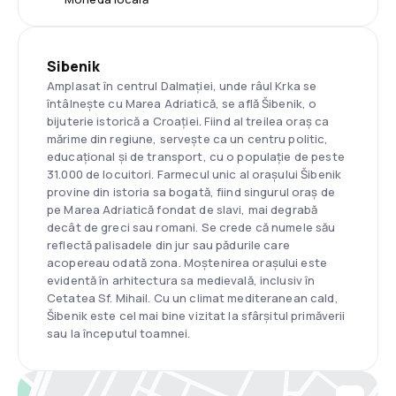
Sibenik
Amplasat în centrul Dalmației, unde râul Krka se
întâlnește cu Marea Adriatică, se află Šibenik, o
bijuterie istorică a Croației. Fiind al treilea oraș ca
mărime din regiune, servește ca un centru politic,
educațional și de transport, cu o populație de peste
31.000 de locuitori. Farmecul unic al orașului Šibenik
provine din istoria sa bogată, fiind singurul oraș de
pe Marea Adriatică fondat de slavi, mai degrabă
decât de greci sau romani. Se crede că numele său
reflectă palisadele din jur sau pădurile care
acopereau odată zona. Moștenirea orașului este
evidentă în arhitectura sa medievală, inclusiv în
Cetatea Sf. Mihail. Cu un climat mediteranean cald,
Šibenik este cel mai bine vizitat la sfârșitul primăverii
sau la începutul toamnei.