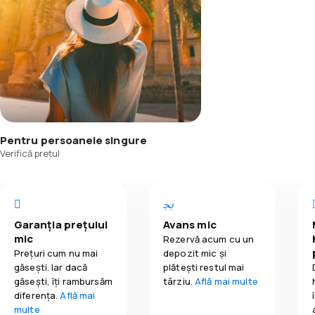
Pentru persoanele singure
Verifică prețul
Garanția prețului
Avans mic
mic
Rezervă acum cu un
Prețuri cum nu mai
depozit mic și
găsești. Iar dacă
plătești restul mai
găseşti, îți rambursăm
târziu.
Află mai multe
diferența.
Află mai
multe