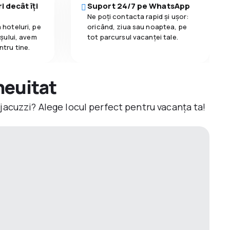
i decât îți
Suport 24/7 pe WhatsApp
Ne poți contacta rapid și ușor:
 hoteluri, pe
oricând, ziua sau noaptea, pe
așului, avem
tot parcursul vacanței tale.
ntru tine.
neuitat
jacuzzi? Alege locul perfect pentru vacanța ta!