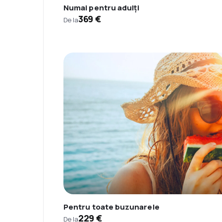
Numai pentru adulți
369 €
De la
Pentru toate buzunarele
229 €
De la