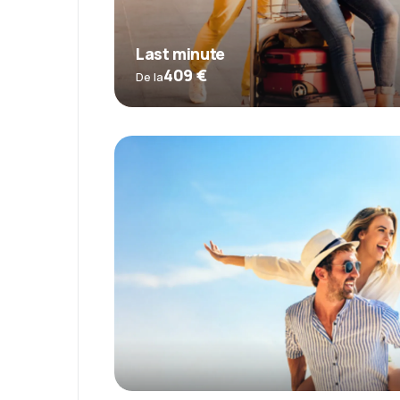
Last minute
409 €
De la