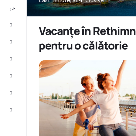
All-
inclusive
City
Vacanțe în Rethimno
Break
pentru o călătorie
Cazare
Oferte
Finalizează
călătoria
Inspiraţie şi
recomandări
Servicii
clienți