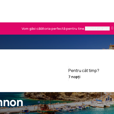
Vom găsi călătoria perfectă pentru tine.
Solicită un apel
Pentru cât timp?
mnon