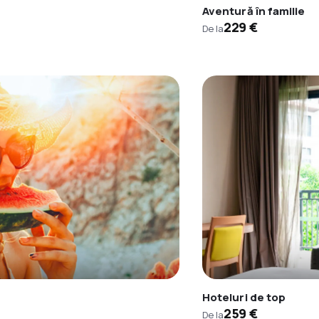
Aventură în familie
229 €
De la
Hoteluri de top
259 €
De la