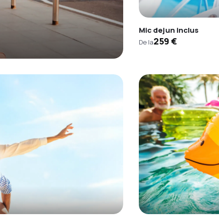
Mic dejun inclus
259 €
De la