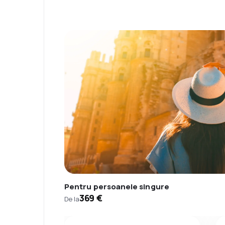
Pentru persoanele singure
369 €
De la