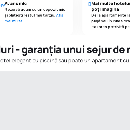
Avans mic
Mai multe hotelur
poți imagina
Rezervă acum cu un depozit mic
și plătești restul mai târziu.
Află
De la apartamente la
mai multe
plajă sau în inima or
cazarea potrivită pe
ri - garanția unui sejur de 
hotel elegant cu piscină sau poate un apartament cu 