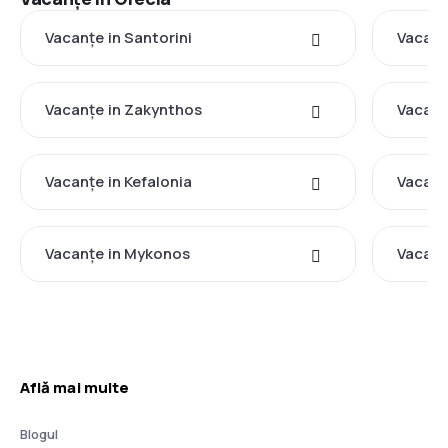
Vacanţe in Santorini
Vacanţ
Vacanţe in Zakynthos
Vacanţ
Vacanţe in Kefalonia
Vacanţ
Vacanţe in Mykonos
Vacanţ
Află mai multe
Blogul