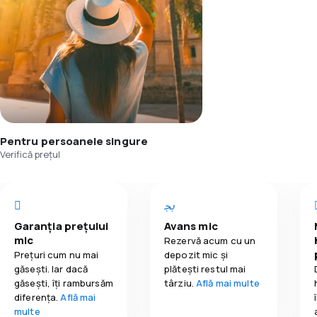
Pentru persoanele singure
Verifică prețul
Garanția prețului
Avans mic
mic
Rezervă acum cu un
Prețuri cum nu mai
depozit mic și
găsești. Iar dacă
plătești restul mai
găseşti, îți rambursăm
târziu.
Află mai multe
diferența.
Află mai
multe