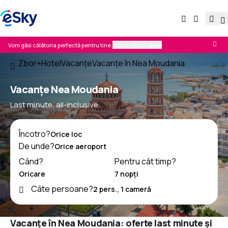
Solicită un apel
Vom găsi călătoria perfectă pentru tine.
Zbor+Hotel
Vacanţe
Vacanţe în Nea Moudania
Vacanţe Nea Moudania
Last minute, all-inclusive
Încotro?
De unde?
Când?
Pentru cât timp?
Câte persoane?
Vacanțe în Nea Moudania: oferte last minute și