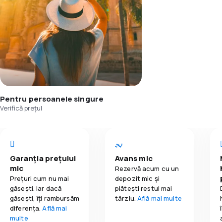
Pentru persoanele singure
Verifică prețul
Garanția prețului
Avans mic
mic
Rezervă acum cu un
Prețuri cum nu mai
depozit mic și
găsești. Iar dacă
plătești restul mai
găseşti, îți rambursăm
târziu.
Află mai multe
diferența.
Află mai
multe