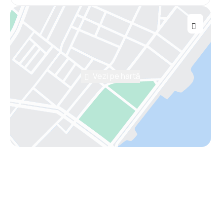
Vezi pe hartă
Asistenţă prin telefon
Ai nevoie de ajutor să alegi?