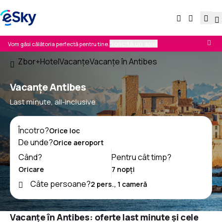
Solicită un apel
Vom găsi călătoria perfectă pentru tine.
Zbor+Hotel
Vacanţe
Vacanţe în Antibes
Vacanţe Antibes
Last minute, all-inclusive
Încotro?
De unde?
Când?
Pentru cât timp?
Câte persoane?
Vacanțe în Antibes: oferte last minute și cele