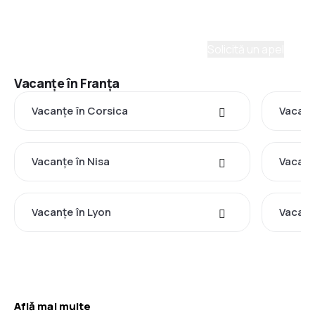
Ne place să planificăm călătorii. Solicită un apel cu
un consultant și vom crea un plan pentru tine.
Solicită un apel
Vacanţe în Franţa
Vacanţe în Corsica
Vacanţe
Vacanţe în Nisa
Vacanţe
Vacanţe în Lyon
Vacanţ
Află mai multe