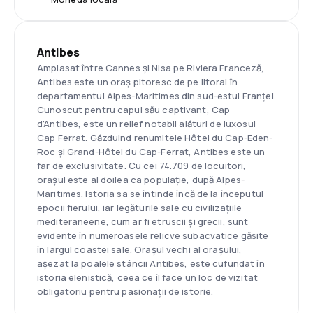
Antibes
Amplasat între Cannes și Nisa pe Riviera Franceză,
Antibes este un oraș pitoresc de pe litoral în
departamentul Alpes-Maritimes din sud-estul Franței.
Cunoscut pentru capul său captivant, Cap
d'Antibes, este un relief notabil alături de luxosul
Cap Ferrat. Găzduind renumitele Hôtel du Cap-Eden-
Roc și Grand-Hôtel du Cap-Ferrat, Antibes este un
far de exclusivitate. Cu cei 74.709 de locuitori,
orașul este al doilea ca populație, după Alpes-
Maritimes. Istoria sa se întinde încă de la începutul
epocii fierului, iar legăturile sale cu civilizațiile
mediteraneene, cum ar fi etruscii și grecii, sunt
evidente în numeroasele relicve subacvatice găsite
în largul coastei sale. Orașul vechi al orașului,
așezat la poalele stâncii Antibes, este cufundat în
istoria elenistică, ceea ce îl face un loc de vizitat
obligatoriu pentru pasionații de istorie.