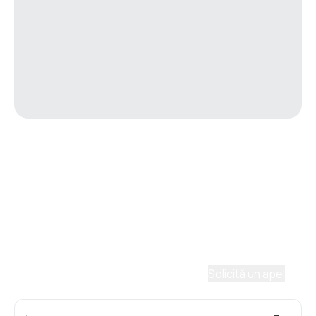
Asistenţă prin telefon
Ai nevoie de ajutor să alegi?
Ne place să planificăm călătorii. Solicită un apel cu
un consultant și vom crea un plan pentru tine.
Solicită un apel