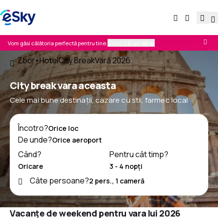
Solicită un apel
Vom găsi călătoria perfectă pentru tine.
Zbor+Hotel
City Break
Vară 2026
City break vara aceasta
Cele mai bune destinații, cazare cu stil, farmec local
Încotro?
De unde?
Când?
Pentru cât timp?
Câte persoane?
Vacanțe de weekend pentru vara lui 2026