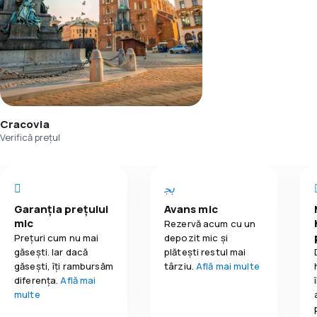
Cracovia
Verifică prețul
Garanția prețului
Avans mic
mic
Rezervă acum cu un
Prețuri cum nu mai
depozit mic și
găsești. Iar dacă
plătești restul mai
găseşti, îți rambursăm
târziu.
Află mai multe
diferența.
Află mai
multe