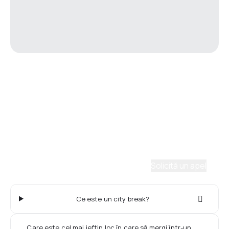
Asistenţă prin telefon
Ai nevoie de ajutor să alegi?
Ne place să planificăm călătorii. Solicită un apel cu
un consultant și vom crea un plan pentru tine.
Solicită un apel
Ce este un city break?
Care este cel mai ieftin loc în care să mergi într-un