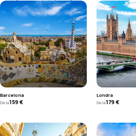
Barcelona
Londra
159 €
179 €
De la
De la