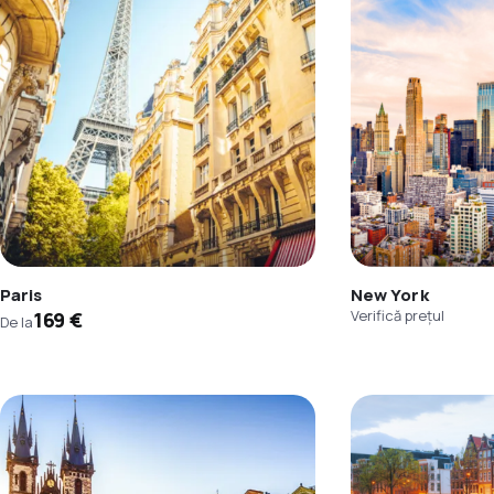
Paris
New York
Verifică prețul
169 €
De la