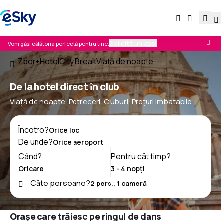
Solicită un apel
Vom găsi călătoria perfectă pentru tine.
Zbor+Hotel
City Break
Viață de noapte
De la hotel direct ȋn club
Viață de noapte, Petreceri, Cluburi, Prețuri imbatabile
Încotro?
De unde?
Când?
Pentru cât timp?
Câte persoane?
Oraşe care trăiesc pe ringul de dans